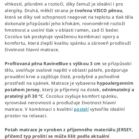
vlhkostí, plísněmi a roztoči, díky čemuž je ideální i pro
alergiky. Druhá, měkčí strana je
tvořena VISCO pěnou
,
která se díky své schopnosti reagovat na teplotu a tlak těla
dokonale přizpůsobí jeho křivkám, rovnoměrně rozloží
hmotnost a uvolní tlak v oblasti ramen, zad či beder.
Cocolux tak poskytuje vyváženou kombinaci opory a
komfortu, která zlepší kvalitu spánku a zároveň prodlouží
životnost hlavní matrace.
Profilovaná pěna RavineBlue s výškou 3 cm
se přizpůsobí
tělu, uvolňuje svalové napětí v oblasti páteře, podporuje
proudění krve a zajišťuje čisté, prodyšné a pohodlné
prostředí na spánek. Matrace je vybavena
hypoalergenním
potahem Jersey
, který je příjemný na dotek,
odnímatelný a
pratelný při 30 °C
. Cocolux zvyšuje komfort spánku,
vyrovnává nerovnosti a prodlužuje životnost hlavní
matrace. V kombinaci s kvalitní
postelí
vytvoříte ideální
prostor na relaxaci.
Potah matrace je vyroben z příjemného materiálu JERSEY,
přičemž typ prošití se může lišit podle aktuální