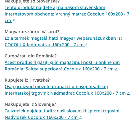
Nakupujete zo Slovenska?
Tento produkt nájdete aj na našom slovenskom
internetovom obchode: Vrchný matrac Cocolux 160x200 - 7
cm
↗
Magyarországról vásárol?
Ez a termék megtalálható magyar webáruházunkban is:
COCOLUX fedőmatrac 160x200 - 7 cm
↗
Cumpărați din România?
Acest produs îl găsiți și în magazinul nostru online din
România: Saltea superioară Cocolux 160x200 - 7 cm
↗
Kupujete iz Hrvatske?
Ovaj proizvod možete pronaći i u našoj hrvatskoj
internetskoj trgovini: Nadmadrac Cocolux 160x200 - 7 cm
↗
Nakupujete iz Slovenije?
Ta izdelek najdete tudi v naši slovenski spletni trgovini:
Nadvložek Cocolux 160x200 - 7 cm
↗