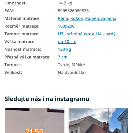
Levné matrace 160x200
Hmotnost
:
14.2 kg
EAN
:
5905326080833
Tenké matrace 160x200
Materiál matrace
:
Pěna
,
Kokos
,
Paměťová pěna
Vrchní matrace tvrdé
Rozměr matrace
:
160x200
Vrchní matrace 7 cm
Tvrdost matrace
:
H3 - středně tvrdý
,
H4 - tvrdý
Výška matrace
:
do 10 cm
Nosnost matrace
:
120 kg
Přesná výška matrace
:
7 cm
Tvrdost
:
Tvrdé, Měkké
Velikost
:
Na dvoulůžko
Sledujte nás i na instagramu