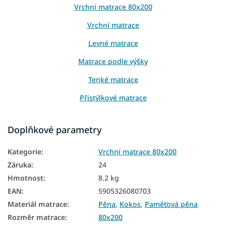
Vrchní matrace 80x200
Vrchní matrace
Levné matrace
Matrace podle výšky
Tenké matrace
Přistýlkové matrace
Matrace na sezení
Doplňkové parametry
Matrace na gauč
Kategorie
:
Vrchní matrace 80x200
Matrace na válendu
Záruka
:
24
Levné matrace 80x200
Hmotnost
:
8.2 kg
EAN
:
5905326080703
Tenké matrace 80x200
Materiál matrace
:
Pěna
,
Kokos
,
Paměťová pěna
Vrchní matrace tvrdé
Rozměr matrace
:
80x200