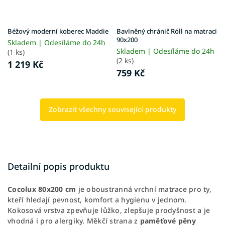
Béžový moderní koberec Maddie
Bavlněný chránič Róll na matraci
90x200
Skladem | Odesíláme do 24h
Skladem | Odesíláme do 24h
(1 ks)
(2 ks)
1 219 Kč
759 Kč
Zobrazit všechny související produkty
Detailní popis produktu
Cocolux 80x200 cm
je oboustranná vrchní matrace pro ty,
kteří hledají pevnost, komfort a hygienu v jednom.
Kokosová vrstva zpevňuje lůžko, zlepšuje prodyšnost a je
vhodná i pro alergiky. Měkčí strana z
paměťové pěny