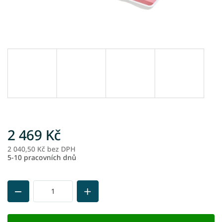
2 469 Kč
2 040,50 Kč bez DPH
M
5-10 pracovních dnů
ce