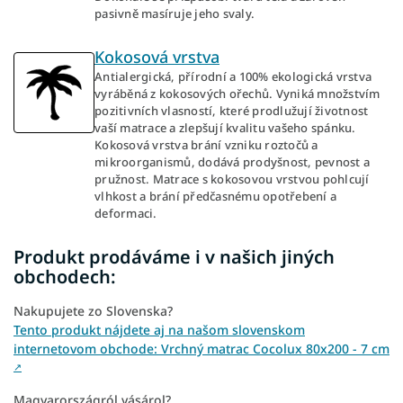
pasivně masíruje jeho svaly.
Kokosová vrstva
Antialergická, přírodní a 100% ekologická vrstva
vyráběná z kokosových ořechů. Vyniká množstvím
pozitivních vlasností, které prodlužují životnost
vaší matrace a zlepšují kvalitu vašeho spánku.
Kokosová vrstva brání vzniku roztočů a
mikroorganismů, dodává prodyšnost, pevnost a
pružnost. Matrace s kokosovou vrstvou pohlcují
vlhkost a brání předčasnému opotřebení a
deformaci.
Produkt prodáváme i v našich jiných
obchodech:
Nakupujete zo Slovenska?
Tento produkt nájdete aj na našom slovenskom
internetovom obchode: Vrchný matrac Cocolux 80x200 - 7 cm
↗
Magyarországról vásárol?