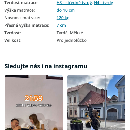
Vrchní matrace 7 cm
Tvrdost matrace
:
H3 - středně tvrdý
,
H4 - tvrdý
Výška matrace
:
do 10 cm
Nosnost matrace
:
120 kg
Přesná výška matrace
:
7 cm
Tvrdost
:
Tvrdé, Měkké
Velikost
:
Pro jednolůžko
Sledujte nás i na instagramu