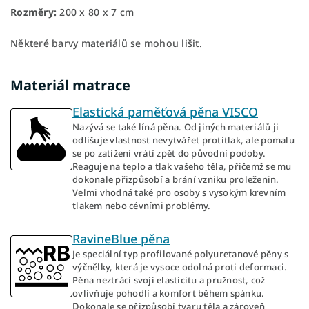
Rozměry:
200 x 80 x 7 cm
Některé barvy materiálů se mohou lišit.
Materiál matrace
Elastická paměťová pěna VISCO
Nazývá se také líná pěna. Od jiných materiálů ji
odlišuje vlastnost nevytvářet protitlak, ale pomalu
se po zatížení vrátí zpět do původní podoby.
Reaguje na teplo a tlak vašeho těla, přičemž se mu
dokonale přizpůsobí a brání vzniku proleženin.
Velmi vhodná také pro osoby s vysokým krevním
tlakem nebo cévními problémy.
RavineBlue pěna
Je speciální typ profilované polyuretanové pěny s
výčnělky, která je vysoce odolná proti deformaci.
Pěna neztrácí svoji elasticitu a pružnost, což
ovlivňuje pohodlí a komfort během spánku.
Dokonale se přizpůsobí tvaru těla a zároveň