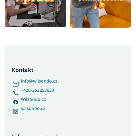
Z
á
p
a
Kontakt
t
í
info
@
wilsondo.cz
+420-253253630
Wilsondo.cz
wilsondo.cz