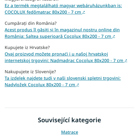
Ez a termék megtalálható magyar webáruházunkban is:
COCOLUX fedőmatrac 80x200 - 7 cm
↗
Cumpărați din România?
Acest produs îl găsiți și în magazinul nostru online din
România: Saltea superioară Cocolux 80x200 - 7 cm
↗
Kupujete iz Hrvatske?
Ovaj proizvod možete pronaći i u našoj hrvatskoj
internetskoj trgovini: Nadmadrac Cocolux 80x200 - 7 cm
↗
Nakupujete iz Slovenije?
Ta izdelek najdete tudi v naši slovenski spletni trgovini:
Nadvložek Cocolux 80x200 - 7 cm
↗
Související kategorie
Matrace