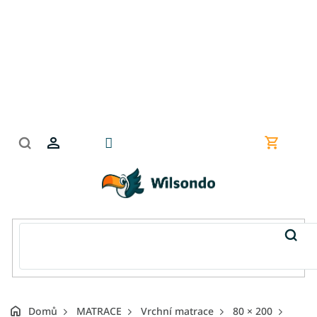
Přejít
na
obsah
Nákupní
košík
Domů
MATRACE
Vrchní matrace
80 × 200