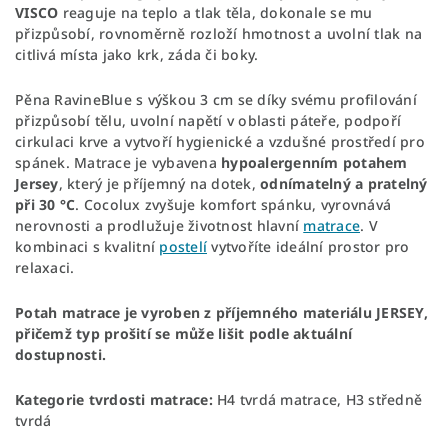
VISCO
reaguje na teplo a tlak těla, dokonale se mu
přizpůsobí, rovnoměrně rozloží hmotnost a uvolní tlak na
citlivá místa jako krk, záda či boky.
Pěna RavineBlue s výškou 3 cm se díky svému profilování
přizpůsobí tělu, uvolní napětí v oblasti páteře, podpoří
cirkulaci krve a vytvoří hygienické a vzdušné prostředí pro
spánek. Matrace je vybavena
hypoalergenním potahem
Jersey
, který je příjemný na dotek,
odnímatelný a pratelný
při 30 °C
. Cocolux zvyšuje komfort spánku, vyrovnává
nerovnosti a prodlužuje životnost hlavní
matrace
. V
kombinaci s kvalitní
postelí
vytvoříte ideální prostor pro
relaxaci.
Potah matrace je vyroben z příjemného materiálu JERSEY,
přičemž typ prošití se může lišit podle aktuální
dostupnosti.
Kategorie tvrdosti matrace:
H4 tvrdá matrace, H3 středně
tvrdá