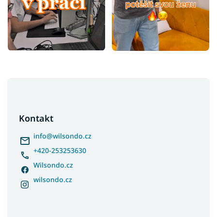
Z
á
p
a
Kontakt
t
í
info
@
wilsondo.cz
+420-253253630
Wilsondo.cz
wilsondo.cz