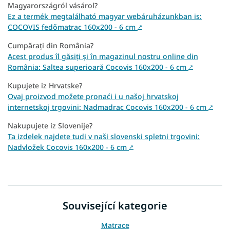
Magyarországról vásárol?
Ez a termék megtalálható magyar webáruházunkban is:
COCOVIS fedőmatrac 160x200 - 6 cm
↗
Cumpărați din România?
Acest produs îl găsiți și în magazinul nostru online din
România: Saltea superioară Cocovis 160x200 - 6 cm
↗
Kupujete iz Hrvatske?
Ovaj proizvod možete pronaći i u našoj hrvatskoj
internetskoj trgovini: Nadmadrac Cocovis 160x200 - 6 cm
↗
Nakupujete iz Slovenije?
Ta izdelek najdete tudi v naši slovenski spletni trgovini:
Nadvložek Cocovis 160x200 - 6 cm
↗
Související kategorie
Matrace