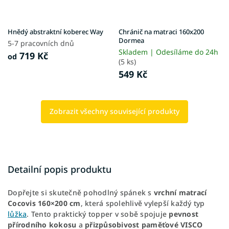
Hnědý abstraktní koberec Way
Chránič na matraci 160x200
Dormea
5-7 pracovních dnů
Skladem | Odesíláme do 24h
719 Kč
od
(5 ks)
549 Kč
Zobrazit všechny související produkty
Detailní popis produktu
Dopřejte si skutečně pohodlný spánek s
vrchní matrací
Cocovis 160×200 cm
, která spolehlivě vylepší každý typ
lůžka
. Tento praktický topper v sobě spojuje
pevnost
přírodního kokosu
a
přizpůsobivost paměťové VISCO