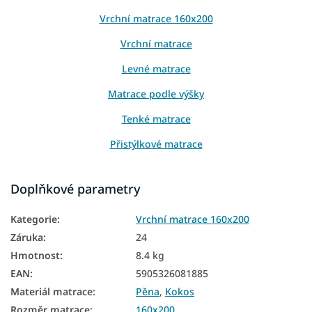
Vrchní matrace 160x200
Vrchní matrace
Levné matrace
Matrace podle výšky
Tenké matrace
Přistýlkové matrace
Matrace na sezení
Doplňkové parametry
Matrace na gauč
Kategorie
:
Vrchní matrace 160x200
Matrace na válendu
Záruka
:
24
Levné matrace 160x200
Hmotnost
:
8.4 kg
EAN
:
5905326081885
Tenké matrace 160x200
Materiál matrace
:
Pěna
,
Kokos
Vrchní matrace tvrdé
Rozměr matrace
:
160x200