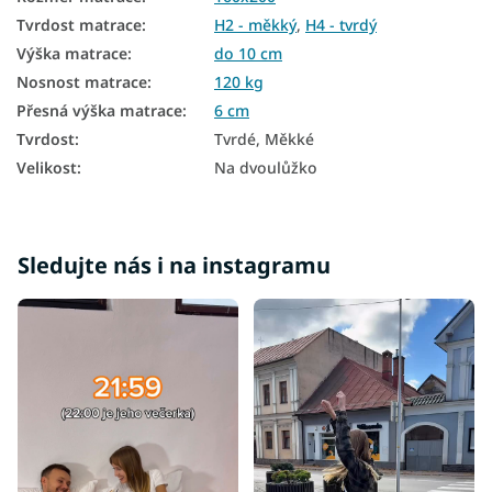
Tvrdost matrace
:
H2 - měkký
,
H4 - tvrdý
Výška matrace
:
do 10 cm
Nosnost matrace
:
120 kg
Přesná výška matrace
:
6 cm
Tvrdost
:
Tvrdé, Měkké
Velikost
:
Na dvoulůžko
Sledujte nás i na instagramu