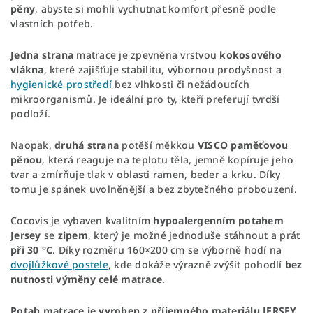
pěny
, abyste si mohli vychutnat komfort přesně podle
vlastních potřeb.
Jedna strana
matrace je zpevněna vrstvou
kokosového
vlákna
, které zajišťuje stabilitu, výbornou prodyšnost a
hygienické prostředí
bez vlhkosti či nežádoucích
mikroorganismů. Je ideální pro ty, kteří preferují tvrdší
podloží.
Naopak,
druhá strana
potěší měkkou
VISCO paměťovou
pěnou
, která reaguje na teplotu těla, jemně kopíruje jeho
tvar a zmírňuje tlak v oblasti ramen, beder a krku. Díky
tomu je spánek uvolněnější a bez zbytečného probouzení.
Cocovis je vybaven kvalitním
hypoalergenním potahem
Jersey
se
zipem
, který je možné jednoduše stáhnout a prát
při 30 °C
. Díky rozměru 160×200 cm se výborně hodí na
dvojlůžkové postele
, kde dokáže výrazně zvýšit pohodlí
bez
nutnosti výměny celé matrace
.
Potah matrace je vyroben z příjemného materiálu JERSEY,