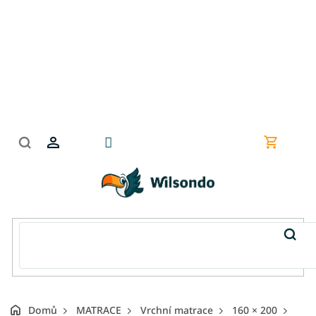
Přejít
na
obsah
Nákupní
košík
Domů
MATRACE
Vrchní matrace
160 × 200