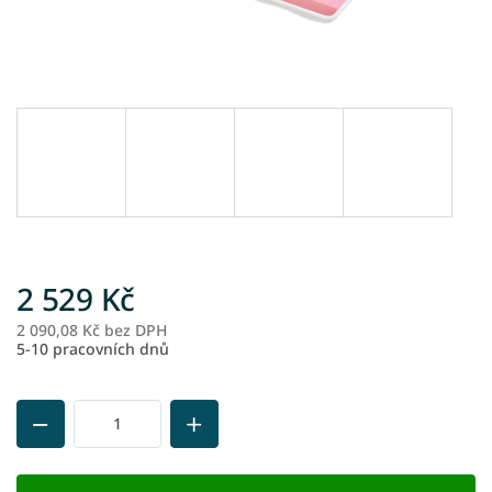
2 529 Kč
2 090,08 Kč bez DPH
M
5-10 pracovních dnů
ce