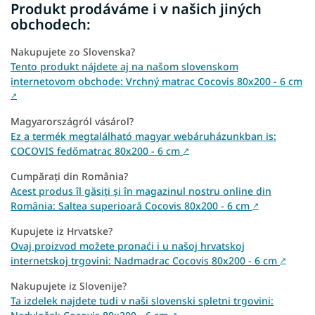
Produkt prodáváme i v našich jiných
obchodech:
Nakupujete zo Slovenska?
Tento produkt nájdete aj na našom slovenskom
internetovom obchode: Vrchný matrac Cocovis 80x200 - 6 cm
↗
Magyarországról vásárol?
Ez a termék megtalálható magyar webáruházunkban is:
COCOVIS fedőmatrac 80x200 - 6 cm
↗
Cumpărați din România?
Acest produs îl găsiți și în magazinul nostru online din
România: Saltea superioară Cocovis 80x200 - 6 cm
↗
Kupujete iz Hrvatske?
Ovaj proizvod možete pronaći i u našoj hrvatskoj
internetskoj trgovini: Nadmadrac Cocovis 80x200 - 6 cm
↗
Nakupujete iz Slovenije?
Ta izdelek najdete tudi v naši slovenski spletni trgovini:
↗