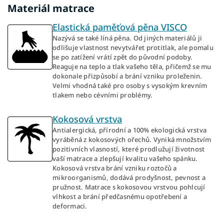
Materiál matrace
Elastická paměťová pěna VISCO
Nazývá se také líná pěna. Od jiných materiálů ji
odlišuje vlastnost nevytvářet protitlak, ale pomalu
se po zatížení vrátí zpět do původní podoby.
Reaguje na teplo a tlak vašeho těla, přičemž se mu
dokonale přizpůsobí a brání vzniku proleženin.
Velmi vhodná také pro osoby s vysokým krevním
tlakem nebo cévními problémy.
Kokosová vrstva
Antialergická, přírodní a 100% ekologická vrstva
vyráběná z kokosových ořechů. Vyniká množstvím
pozitivních vlasností, které prodlužují životnost
vaší matrace a zlepšují kvalitu vašeho spánku.
Kokosová vrstva brání vzniku roztočů a
mikroorganismů, dodává prodyšnost, pevnost a
pružnost. Matrace s kokosovou vrstvou pohlcují
vlhkost a brání předčasnému opotřebení a
deformaci.