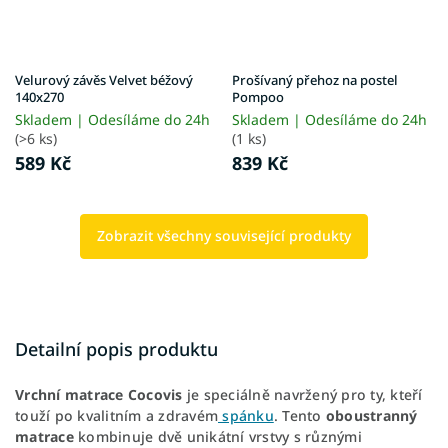
Velurový závěs Velvet béžový
Prošívaný přehoz na postel
140x270
Pompoo
Skladem | Odesíláme do 24h
Skladem | Odesíláme do 24h
(>6 ks)
(1 ks)
589 Kč
839 Kč
Zobrazit všechny související produkty
Detailní popis produktu
Vrchní matrace Cocovis
je speciálně navržený pro ty, kteří
touží po kvalitním a zdravém
spánku
. Tento
oboustranný
matrace
kombinuje dvě unikátní vrstvy s různými