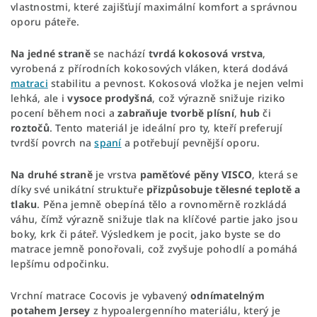
vlastnostmi, které zajišťují maximální komfort a správnou
oporu páteře.
Na jedné straně
se nachází
tvrdá kokosová vrstva
,
vyrobená z přírodních kokosových vláken, která dodává
matraci
stabilitu a pevnost. Kokosová vložka je nejen velmi
lehká, ale i
vysoce prodyšná
, což výrazně snižuje riziko
pocení během noci a
zabraňuje tvorbě plísní
,
hub
či
roztočů
. Tento materiál je ideální pro ty, kteří preferují
tvrdší povrch na
spaní
a potřebují pevnější oporu.
Na druhé straně
je vrstva
paměťové pěny VISCO
, která se
díky své unikátní struktuře
přizpůsobuje tělesné teplotě a
tlaku
. Pěna jemně obepíná tělo a rovnoměrně rozkládá
váhu, čímž výrazně snižuje tlak na klíčové partie jako jsou
boky, krk či páteř. Výsledkem je pocit, jako byste se do
matrace jemně ponořovali, což zvyšuje pohodlí a pomáhá
lepšímu odpočinku.
Vrchní matrace Cocovis je vybavený
odnímatelným
potahem Jersey
z hypoalergenního materiálu, který je