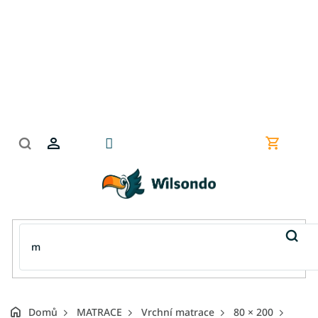
Přejít
na
obsah
Nákupní
košík
Domů
MATRACE
Vrchní matrace
80 × 200