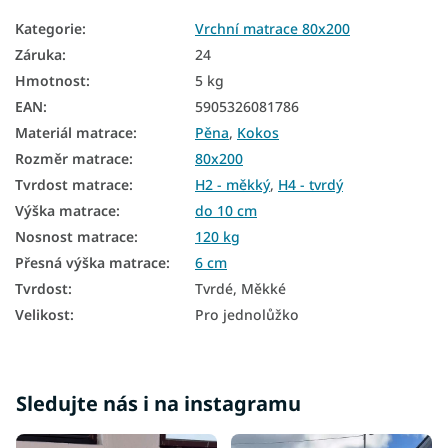
Kategorie
:
Vrchní matrace 80x200
Matrace na válendu
Záruka
:
24
Levné matrace 80x200
Hmotnost
:
5 kg
EAN
:
5905326081786
Tenké matrace 80x200
Materiál matrace
:
Pěna
,
Kokos
Vrchní matrace tvrdé
Rozměr matrace
:
80x200
Tvrdost matrace
:
H2 - měkký
,
H4 - tvrdý
Výška matrace
:
do 10 cm
Nosnost matrace
:
120 kg
Přesná výška matrace
:
6 cm
Tvrdost
:
Tvrdé, Měkké
Velikost
:
Pro jednolůžko
Sledujte nás i na instagramu