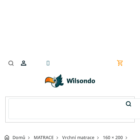
Přejít
na
obsah
Nákupní
košík
Domů
MATRACE
Vrchní matrace
160 × 200