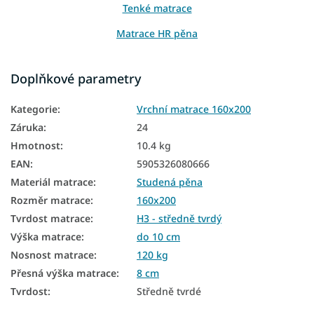
Tenké matrace
Matrace HR pěna
Přistýlkové matrace
Doplňkové parametry
Matrace na sezení
Kategorie
:
Vrchní matrace 160x200
Matrace na gauč
Záruka
:
24
Zónové matrace
Hmotnost
:
10.4 kg
Matrace na válendu
EAN
:
5905326080666
Materiál matrace
:
Studená pěna
7zónové matrace
Rozměr matrace
:
160x200
Tenké matrace 160x200
Tvrdost matrace
:
H3 - středně tvrdý
Výška matrace
:
do 10 cm
Vrchní matrace 8 cm
Nosnost matrace
:
120 kg
Přesná výška matrace
:
8 cm
Tvrdost
:
Středně tvrdé