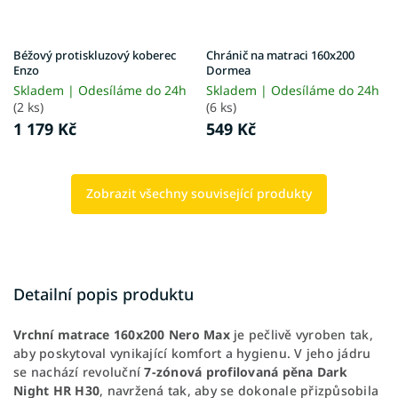
Béžový protiskluzový koberec
Chránič na matraci 160x200
Enzo
Dormea
Skladem | Odesíláme do 24h
Skladem | Odesíláme do 24h
(2 ks)
(6 ks)
1 179 Kč
549 Kč
Zobrazit všechny související produkty
Detailní popis produktu
Vrchní matrace 160x200 Nero Max
je pečlivě vyroben tak,
aby poskytoval vynikající komfort a hygienu. V jeho jádru
se nachází revoluční
7-zónová profilovaná pěna Dark
Night HR H30
, navržená tak, aby se dokonale přizpůsobila