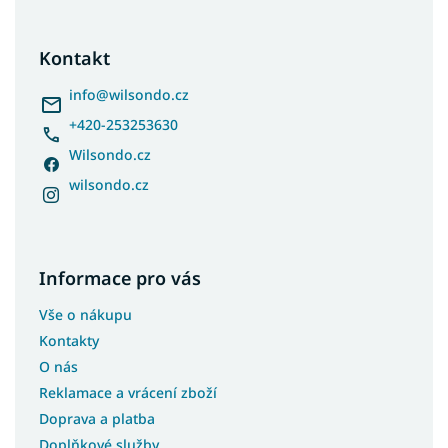
á
p
a
Kontakt
t
í
info
@
wilsondo.cz
+420-253253630
Wilsondo.cz
wilsondo.cz
Informace pro vás
Vše o nákupu
Kontakty
O nás
Reklamace a vrácení zboží
Doprava a platba
Doplňkové služby