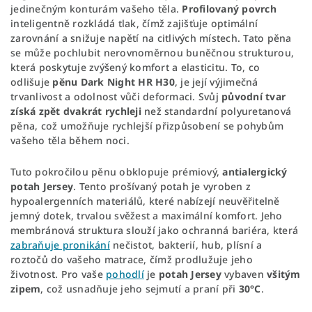
jedinečným konturám vašeho těla.
Profilovaný povrch
inteligentně rozkládá tlak, čímž zajišťuje optimální
zarovnání a snižuje napětí na citlivých místech. Tato pěna
se může pochlubit nerovnoměrnou buněčnou strukturou,
která poskytuje zvýšený komfort a elasticitu. To, co
odlišuje
pěnu Dark Night HR H30
, je její výjimečná
trvanlivost a odolnost vůči deformaci. Svůj
původní tvar
získá zpět dvakrát rychleji
než standardní polyuretanová
pěna, což umožňuje rychlejší přizpůsobení se pohybům
vašeho těla během noci.
Tuto pokročilou pěnu obklopuje prémiový,
antialergický
potah Jersey
. Tento prošívaný potah je vyroben z
hypoalergenních materiálů, které nabízejí neuvěřitelně
jemný dotek, trvalou svěžest a maximální komfort. Jeho
membránová struktura slouží jako ochranná bariéra, která
zabraňuje pronikání
nečistot, bakterií, hub, plísní a
roztočů do vašeho matrace, čímž prodlužuje jeho
životnost. Pro vaše
pohodlí
je
potah Jersey
vybaven
všitým
zipem
, což usnadňuje jeho sejmutí a praní při
30°C
.