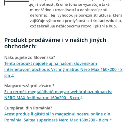
její životnost. Kromě toho se vyznačuje také
mimořádnou trvanlivostí a odolností proti
deformaci. Její výhodou je porézní struktura, která
zajišťuje výbornou prodyšnost a cirkulaci vzduchu,
což zabraňuje nežádoucímu rozvoji plísní a hub.
Produkt prodáváme i v našich jiných
obchodech:
Nakupujete zo Slovenska?
Tento produkt nájdete aj na našom slovenskom
internetovom obchode: Vrchný matrac Nero Max 160x200 - 8
cm
↗
Magyarországról vásárol?
Ez a termék megtalálható magyar webáruházunkban is:
NERO MAX fedőmatrac 160x200 - 8 cm
↗
Cumpărați din România?
Acest produs îl găsiți și în magazinul nostru online din
România: Saltea superioară Nero Max 160x200 - 8 cm
↗