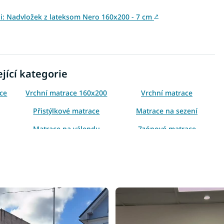
vini: Nadvložek z lateksom Nero 160x200 - 7 cm
↗
jící kategorie
ace
Vrchní matrace 160x200
Vrchní matrace
Přistýlkové matrace
Matrace na sezení
Matrace na válendu
7zónové matrace
m