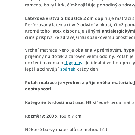
ramena, boky i krk, čímž zajišťuje pohodlný a zdrav
Latexová vrstva o tloušťce 2 cm
doplňuje matraci sv
Perforovaný latex aktivně odvádí vlhkost, čímž pom
Kromě toho latex disponuje silnými
antialergickými
čímž přispívá ke zdravějšímu spánkovému prostředí
Vrchní matrace Nero je obalena v prémiovém,
hypo
příjemný na dotek a zároveň velmi odolný. Potah je
udržení maximální
hygieny
. Je ideální volbou pro ty
lepší a zdravější
spánek
každý den.
Potah matrace je vyroben z příjemného materiálu JE
dostupnosti.
Kategorie tvrdosti matrace:
H3 středně tvrdá matra
Rozměry:
200 x 160 x 7 cm
Některé barvy materiálů se mohou lišit.