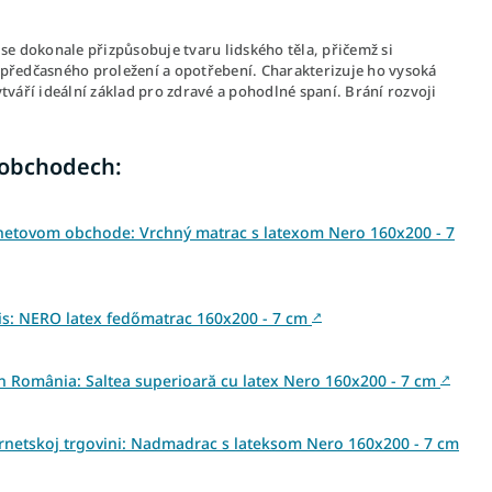
se dokonale přizpůsobuje tvaru lidského těla, přičemž si
 předčasného proležení a opotřebení. Charakterizuje ho vysoká
tváří ideální základ pro zdravé a pohodlné spaní. Brání rozvoji
 obchodech:
netovom obchode: Vrchný matrac s latexom Nero 160x200 - 7
s: NERO latex fedőmatrac 160x200 - 7 cm
↗
din România: Saltea superioară cu latex Nero 160x200 - 7 cm
↗
ernetskoj trgovini: Nadmadrac s lateksom Nero 160x200 - 7 cm