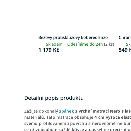
Béžový protiskluzový koberec Enzo
Chrán
Skladem | Odesíláme do 24h
(2 ks)
Sk
1 179 Kč
549 
Detailní popis produktu
Zažijte dokonalý
spánek
s
vrchní matrací Nero s la
materiálů. Tato matrace obsahuje
4 cm vysoce elas
svému profilovanému povrchu a nerovnoměrné buněč
se přizpůsobuje každé křivce a poskytuje precizní o