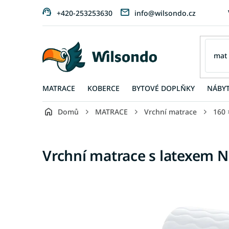
Přejít
+420-253253630
info@wilsondo.cz
na
obsah
MATRACE
KOBERCE
BYTOVÉ DOPLŇKY
NÁBY
Domů
MATRACE
Vrchní matrace
160 
Vrchní matrace s latexem N