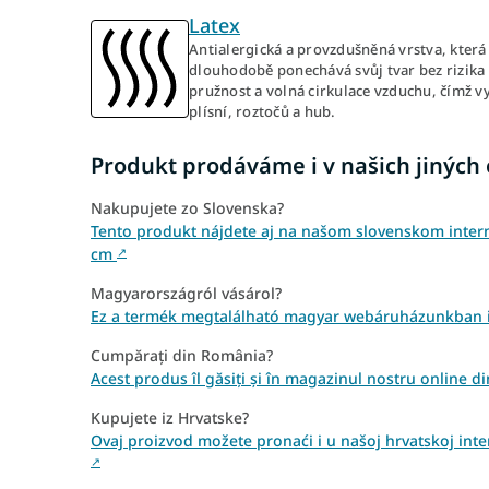
Latex
Antialergická a provzdušněná vrstva, která 
dlouhodobě ponechává svůj tvar bez rizika
pružnost a volná cirkulace vzduchu, čímž vy
plísní, roztočů a hub.
Produkt prodáváme i v našich jiných
Nakupujete zo Slovenska?
Tento produkt nájdete aj na našom slovenskom inter
cm
↗
Magyarországról vásárol?
Ez a termék megtalálható magyar webáruházunkban i
Cumpărați din România?
Acest produs îl găsiți și în magazinul nostru online 
Kupujete iz Hrvatske?
Ovaj proizvod možete pronaći i u našoj hrvatskoj int
↗