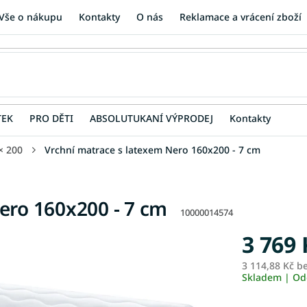
Vše o nákupu
Kontakty
O nás
Reklamace a vrácení zboží
TEK
PRO DĚTI
ABSOLUTUKANÍ VÝPRODEJ
Kontakty
× 200
Vrchní matrace s latexem Nero 160x200 - 7 cm
ero 160x200 - 7 cm
10000014574
3 769 
3 114,88 Kč b
Skladem | Od