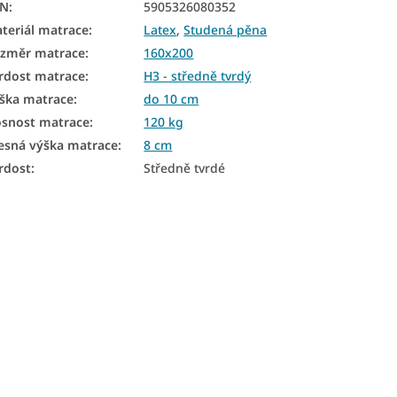
AN
:
5905326080352
teriál matrace
:
Latex
,
Studená pěna
změr matrace
:
160x200
rdost matrace
:
H3 - středně tvrdý
ška matrace
:
do 10 cm
snost matrace
:
120 kg
esná výška matrace
:
8 cm
rdost
:
Středně tvrdé