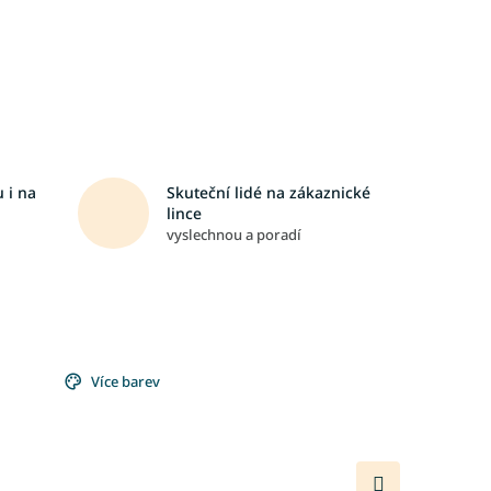
 i na
Skuteční lidé na zákaznické
lince
vyslechnou a poradí
Více barev
Další