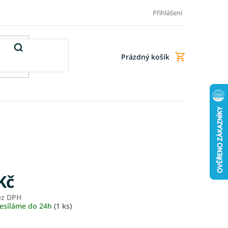
Doprava a platba
Doplňkové služby
Obchodní podmínky
Přihlášení
Prázdný košík
Nákupní
košík
Kč
ez DPH
Měrná
esíláme do 24h
(1 ks)
cena: