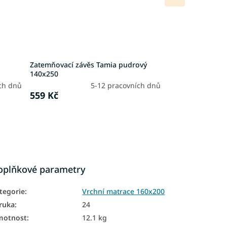
produkt
Zatemňovací závěs Tamia pudrový
140x250
ch dnů
5-12 pracovních dnů
559 Kč
oplňkové parametry
tegorie
:
Vrchní matrace 160x200
ruka
:
24
motnost
:
12.1 kg