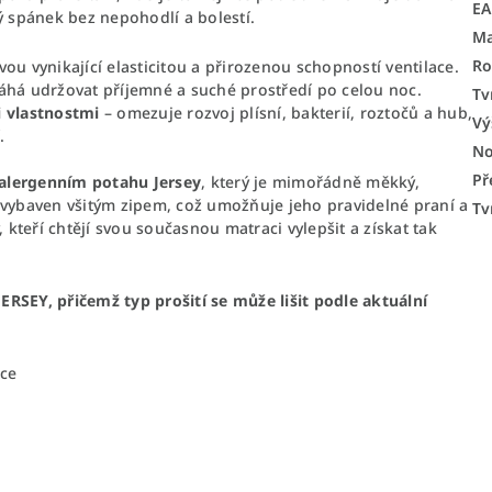
E
ý spánek bez nepohodlí a bolestí.
Ma
Ro
ou vynikající elasticitou a přirozenou schopností ventilace.
áhá udržovat příjemné a suché prostředí po celou noc.
Tv
 vlastnostmi
– omezuje rozvoj plísní, bakterií, roztočů a hub,
Vý
.
No
Př
alergenním potahu Jersey
, který je mimořádně měkký,
 vybaven všitým zipem, což umožňuje jeho pravidelné praní a
Tv
, kteří chtějí svou současnou matraci vylepšit a získat tak
RSEY, přičemž typ prošití se může lišit podle aktuální
ce