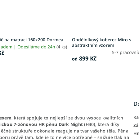
ič na matraci 160x200 Dormea
Obdélníkový koberec Miro s
abstraktním vzorem
ladem | Odesíláme do 24h
(4 ks)
Kč
5-7 pracovní
899 Kč
od
D
Ka
texem
, která spojuje to nejlepší ze dvou vysoce kvalitních
tickou 7-zónovou HR pěnu Dark Night
(H30), která díky
Zá
né struktuře dokonale reaguje na tvar vašeho těla. Pěna
H
poru právě tam, kde je to nejvíce potřebné – snižuje tlak na