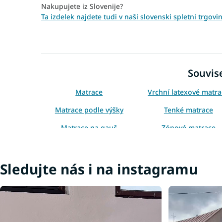
Nakupujete iz Slovenije?
Ta izdelek najdete tudi v naši slovenski spletni trgo
Souvise
Matrace
Vrchní latexové matr
Matrace podle výšky
Tenké matrace
Matrace na gauč
Zónové matrace
Tenké matrace 160x200
Vrchní matrace 8 c
Sledujte nás i na instagramu