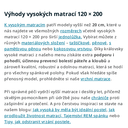
Výhody vysokých matrací 120 × 200
K vysokým matracím
patří modely vyšší než
20 cm,
které u
nás najdete ve všemožných
rozměrech
včetně vysokých
matrací 120 × 200 pro širší
jednolůžka.
Vybírat můžete z
různých
materiálových složení
–
taštičkové
,
pěnové
,
s
paměťovou pěnou
nebo
kokosovou vrstvou
. Díky královsky
vysoké matraci z našeho menu získáte extra
podporu i
pohodlí, účinnou
prevenci bolestí páteře a kloubů
a
zároveň kvalitní, robustní a odolnou matraci, která se hodí
pro všechny spánkové polohy. Pokud však hledáte spíše
přenosný model, prohlédněte si naše
vrchní matrace
.
Při správné péči vydrží vyšší matrace i desítky let, přičemž
skvělým pomocníkem při údržbě jsou naše
chrániče
proti
zašpinění a protečení. A pro čerstvou inspiraci se stavte na
našem blogu:
Jak vysoká by měla být ideální postel
,
Jak
prodloužit životnost matrací,
Tajemství REM spánku
nebo
Tipy, jak odstranit vrzání p
ostele.