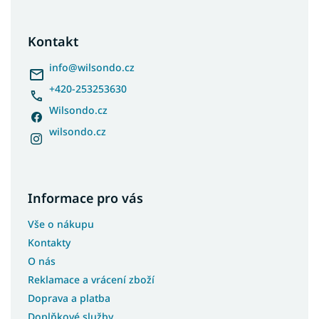
á
p
a
Kontakt
t
í
info
@
wilsondo.cz
+420-253253630
Wilsondo.cz
wilsondo.cz
Informace pro vás
Vše o nákupu
Kontakty
O nás
Reklamace a vrácení zboží
Doprava a platba
Doplňkové služby