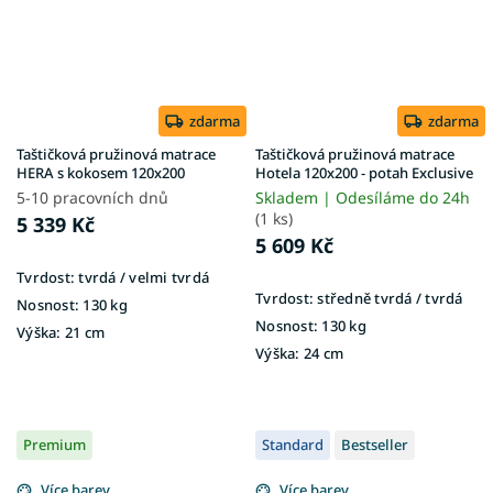
zdarma
zdarma
Taštičková pružinová matrace
Taštičková pružinová matrace
HERA s kokosem 120x200
Hotela 120x200 - potah Exclusive
5-10 pracovních dnů
Skladem | Odesíláme do 24h
(1 ks)
5 339 Kč
5 609 Kč
Tvrdost:
tvrdá / velmi tvrdá
Tvrdost:
středně tvrdá / tvrdá
Nosnost:
130 kg
Nosnost:
130 kg
Výška:
21 cm
Výška:
24 cm
Premium
Standard
Bestseller
Více barev
Více barev