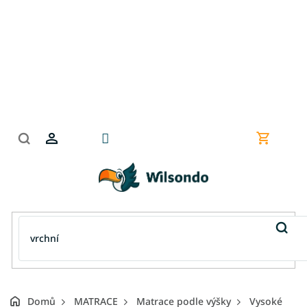
Přejít
na
obsah
Nákupní
košík
Domů
MATRACE
Matrace podle výšky
Vysoké