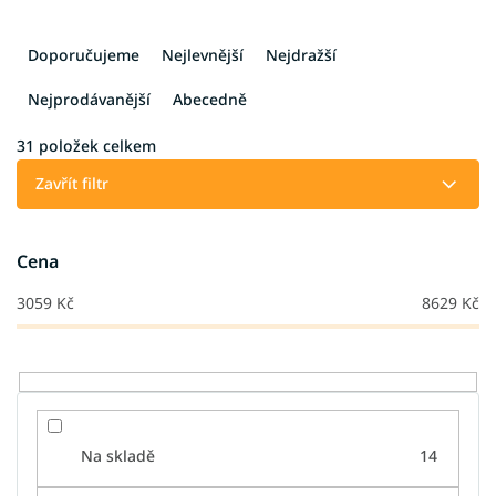
Ř
a
Doporučujeme
Nejlevnější
Nejdražší
z
e
Nejprodávanější
Abecedně
n
í
31
položek celkem
p
Zavřít filtr
r
o
d
Cena
u
k
3059
Kč
8629
Kč
t
ů
Na skladě
14