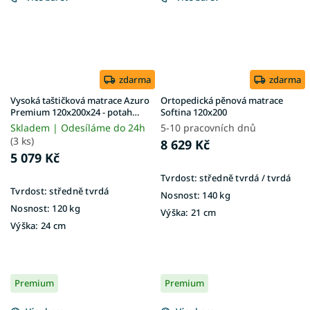
zdarma
zdarma
Vysoká taštičková matrace Azuro
Ortopedická pěnová matrace
Premium 120x200x24 - potah
Softina 120x200
Exclusive Premium
Skladem | Odesíláme do 24h
5-10 pracovních dnů
(3 ks)
8 629 Kč
5 079 Kč
Tvrdost:
středně tvrdá / tvrdá
Tvrdost:
středně tvrdá
Nosnost:
140 kg
Nosnost:
120 kg
Výška:
21 cm
Výška:
24 cm
Premium
Premium