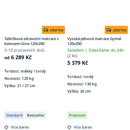
zdarma
zdarma
Taštičková zdravotní matrace s
Vysoká pěnová matrace Gymal
kokosem Gina 120x200
120x200
5-10 pracovních dnů
Skladem | Odesíláme do 24h
(2 ks)
6 289 Kč
od
5 379 Kč
Tvrdost:
měkký / tvrdý
Tvrdost:
tvrdý
Nosnost:
120 kg
Nosnost:
130 kg
Výška:
21 / 27 cm
Výška:
26 cm
Standard
Bestseller
Premium
Více barev
Více barev