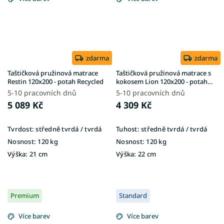
zdarma
zdarma
Taštičková pružinová matrace
Taštičková pružinová matrace s
Restin 120x200 - potah Recycled
kokosem Lion 120x200 - potah
Gold
5-10 pracovních dnů
5-10 pracovních dnů
5 089 Kč
4 309 Kč
Tvrdost:
středně tvrdá / tvrdá
Tuhost:
středně tvrdá / tvrdá
Nosnost:
120 kg
Nosnost:
120 kg
Výška:
21 cm
Výška:
22 cm
Premium
Standard
Více barev
Více barev