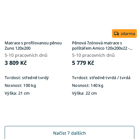
zdarma
Matrace s profilovanou pěnou
Pěnová 7zónová matrace s
Zuno 120x200
polštářem Amico 120x200x22 -
potah Silver
5-10 pracovních dnů
5-10 pracovních dnů
3 809 Kč
5 779 Kč
Tvrdost:
středně tvrdý
Tvrdost:
středně tvrdá / tvrdá
Nosnost:
100 kg
Nosnost:
140 kg
Výška:
21 cm
Výška:
22 cm
Načíst 7 dalších