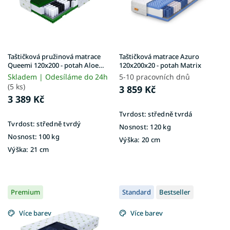
p
r
o
d
u
Taštičková pružinová matrace
Taštičková matrace Azuro
k
Queemi 120x200 - potah Aloe
120x200x20 - potah Matrix
Vera
t
Skladem | Odesíláme do 24h
5-10 pracovních dnů
ů
(5 ks)
3 859 Kč
3 389 Kč
Tvrdost:
středně tvrdá
Tvrdost:
středně tvrdý
Nosnost:
120 kg
Nosnost:
100 kg
Výška:
20 cm
Výška:
21 cm
Premium
Standard
Bestseller
Více barev
Více barev