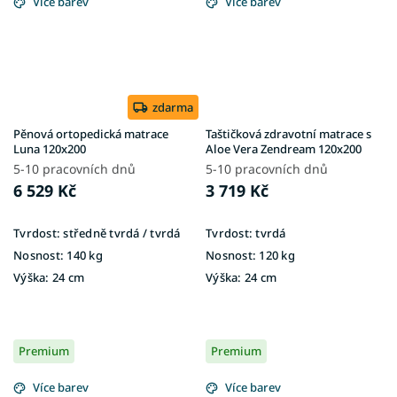
Více barev
Více barev
zdarma
Pěnová ortopedická matrace
Taštičková zdravotní matrace s
Luna 120x200
Aloe Vera Zendream 120x200
5-10 pracovních dnů
5-10 pracovních dnů
6 529 Kč
3 719 Kč
Tvrdost:
středně tvrdá / tvrdá
Tvrdost:
tvrdá
Nosnost:
140 kg
Nosnost:
120 kg
Výška:
24 cm
Výška:
24 cm
Premium
Premium
Více barev
Více barev