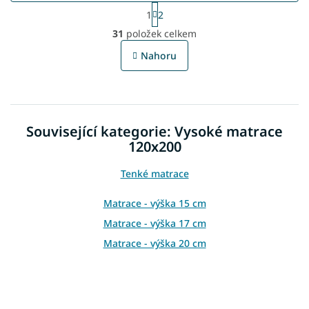
S
1
2
t
O
r
31
položek celkem
v
á
l
n
Nahoru
á
k
o
d
v
a
á
c
n
í
í
Související kategorie: Vysoké matrace
p
r
120x200
v
k
Tenké matrace
y
v
Matrace - výška 15 cm
ý
p
Matrace - výška 17 cm
i
Matrace - výška 20 cm
s
u