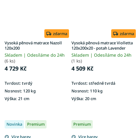
zdarma
zdarma
Vysoká pěnová matrace Nazoll
Vysoká pěnová matrace Violletta
120x200
120x200x20 - potah Lavender
Skladem | Odesíláme do 24h
Skladem | Odesíláme do 24h
(6 ks)
(1 ks)
4 729 Kč
4 509 Kč
Tvrdost:
tvrdý
Tvrdost:
středně tvrdá
Nosnost:
120 kg
Nosnost:
110 kg
Výška:
21 cm
Výška:
20 cm
Novinka
Premium
Premium
Více barev
Více barev