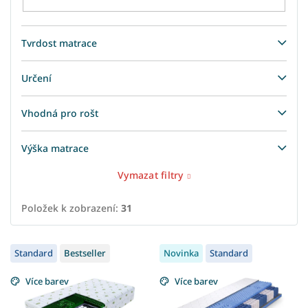
Tvrdost matrace
Určení
Vhodná pro rošt
Výška matrace
Vymazat filtry
Položek k zobrazení:
31
V
Standard
Bestseller
Novinka
Standard
ý
p
Více barev
Více barev
i
s