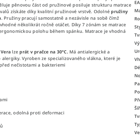
E
děluje pěnovou část od pružinové posiluje strukturu matrace
Ma
svalů získáte díky kvalitní pružinové vrstvě. Odolné
pružiny
h
. Pružiny pracují samostatně a nezávisle na sobě čímž
Ro
 vhodné několikrát ročně otáčet. Díky 7 zónám se matrace
St
čí ergonomickou polohu během spánku. Matrace je vhodná
Tv
Vý
Ur
 Vera
lze
prát v pračce na 30°C.
Má antialergické a
o alergiky. Vyroben ze specializovaného vlákna, které je
Vh
 před nečistotami a bakteriemi
Dé
No
Pa
Po
nami
Př
Ší
erace, odolná proti deformaci
Tv
Ty
lů
Ve