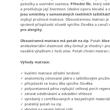
pokožky a uvolnění svalstva.
Přírodní filc
, který od
a prodlužuje její životnost. Ideální oporu kloubů a 
jsou umístěny v samostatných textilních taštičkác
zvyšují pružnost matrace. Oboustrannou matraci je
správně přizpůsobí siluetě spícího člověka a zaru
pro alergiky
.
Oboustranná matrace má potah na zip.
Potah
Aloe
antibakteriální vlastnosti díky čemuž je vhodný i pr
nasáklé výtažkem z listů aloe. Potah chrání matraci
Výhody matrace:
✓ kvalitní matrace střední tvrdosti
✓ anatomicky zónované jádro s taštičkovými pruži
✓ přizpůsobí se tvaru těla spícího člověka
✓ polyuretanová pěna zvyšující celkový pocit regen
✓ zdravé odvětrávání a odvádění vlhkosti
✓ vyrobený z certifikovaných a bezpečných materiá
✓ pratelný potah na zip
✓ vhodný na pevný laťový rošt