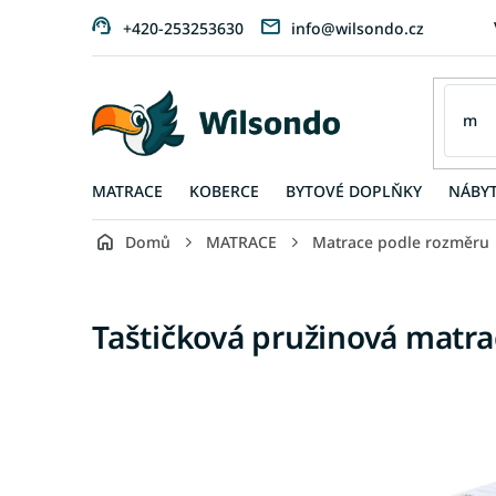
Přejít
+420-253253630
info@wilsondo.cz
na
obsah
MATRACE
KOBERCE
BYTOVÉ DOPLŇKY
NÁBY
Domů
MATRACE
Matrace podle rozměru
Taštičková pružinová matra