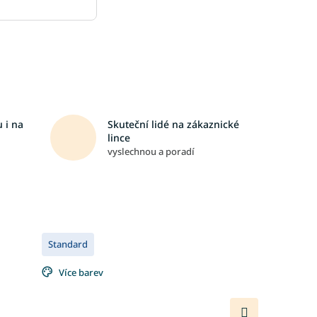
 i na
Skuteční lidé na zákaznické
lince
vyslechnou a poradí
Standard
Více barev
Další