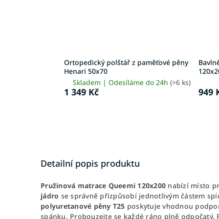
Ortopedický polštář z paměťové pěny
Bavlně
Henari 50x70
120x2
Skladem | Odesíláme do 24h
(>6 ks)
1 349 Kč
949 
Detailní popis produktu
Pružinová matrace Queemi 120x200
nabízí místo p
jádro
se správně přizpůsobí jednotlivým částem sp
polyuretanové pěny T25
poskytuje vhodnou podpor
spánku. Probouzejte se každé ráno plně odpočatý. 