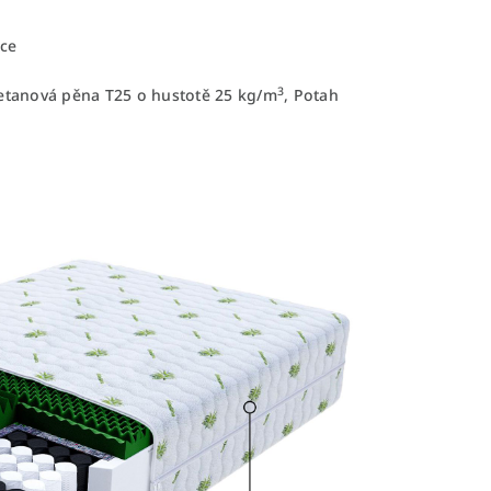
ace
3
uretanová pěna T25 o hustotě 25 kg/m
, Potah