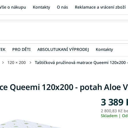
Vše o nákupu
Kontakty
O nás
Reklamace a vrácení zboží
TEK
PRO DĚTI
ABSOLUTUKANÍ VÝPRODEJ
Kontakty
120 × 200
Taštičková pružinová matrace Queemi 120x200 -
ce Queemi 120x200 - potah Aloe V
3 389 
2 800,83 Kč b
Skladem | Od