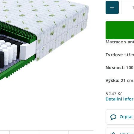
Matrace s an
Tvrdost:
stře
Nosnost:
100
Výška:
21 cm
5 247 Kč
Detailní info
Zeptat