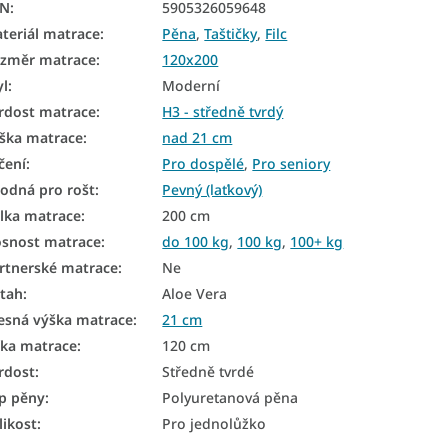
AN
:
5905326059648
teriál matrace
:
Pěna
,
Taštičky
,
Filc
změr matrace
:
120x200
yl
:
Moderní
rdost matrace
:
H3 - středně tvrdý
ška matrace
:
nad 21 cm
čení
:
Pro dospělé
,
Pro seniory
odná pro rošt
:
Pevný (laťkový)
lka matrace
:
200 cm
snost matrace
:
do 100 kg
,
100 kg
,
100+ kg
rtnerské matrace
:
Ne
tah
:
Aloe Vera
esná výška matrace
:
21 cm
řka matrace
:
120 cm
rdost
:
Středně tvrdé
p pěny
:
Polyuretanová pěna
likost
:
Pro jednolůžko