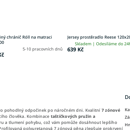
ný chránič Róll na matraci
Jersey prostěradlo Reese 120x2
00
Skladem | Odesíláme do 2
639 Kč
5-10 pracovních dnů
Kč
D
Ka
ro pohodlný odpočinek po náročném dni. Kvalitní
7 zónové
ícího člověka. Kombinace
taštičkových pružin a
Zá
u a tlumení pohybu, což vám pomůže dosáhnout lepšího
H
Profilovaná polyuretanová 7 zónová pěna zlepšuje prokrvení