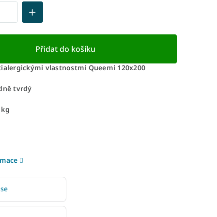
Přidat do košíku
tialergickými vlastnostmi Queemi 120x200
dně tvrdý
 kg
rmace
 se