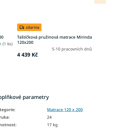
produkt
zdarma
00
Taštičková pružinová matrace Mirinda
120x200
4h
(1 ks)
5-10 pracovních dnů
4 439 Kč
oplňkové parametry
tegorie
:
Matrace 120 x 200
ruka
:
24
motnost
:
17 kg