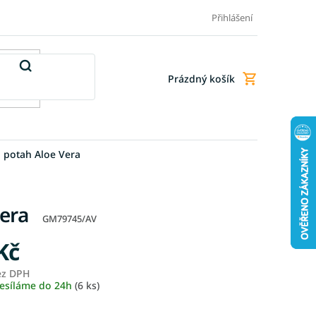
Doprava a platba
Doplňkové služby
Obchodní podmínky
Přihlášení
Prázdný košík
Nákupní
košík
 potah Aloe Vera
era
GM79745/AV
Kč
ez DPH
Měrná
esíláme do 24h
(6 ks)
cena: