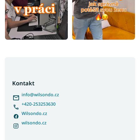
Z
á
p
a
Kontakt
t
í
info
@
wilsondo.cz
+420-253253630
Wilsondo.cz
wilsondo.cz