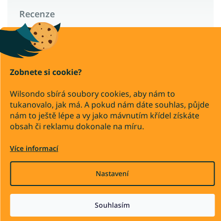
Recenze
Wilsondo – recenze a zkušenosti zákazníků
Zobnete si cookie?
Copyright 2026
Wilsondo.cz
Wilsondo sbírá soubory cookies, aby nám to
. Všechna práva vyhrazena.
tukanovalo, jak má. A pokud nám dáte souhlas, půjde
Upravit nastavení cookies
nám to ještě lépe a vy jako mávnutím křídel získáte
obsah či reklamu dokonale na míru.
Převod
Dobírka
Více informací
Vytvořil Shoptet Premium
Nastavení
Souhlasím