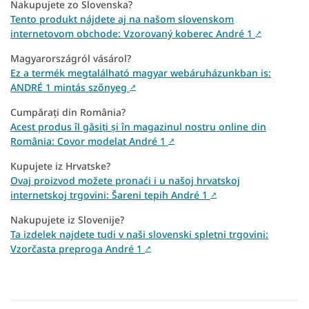
Nakupujete zo Slovenska?
Tento produkt nájdete aj na našom slovenskom
internetovom obchode: Vzorovaný koberec André 1
↗
Magyarországról vásárol?
Ez a termék megtalálható magyar webáruházunkban is:
ANDRÉ 1 mintás szőnyeg
↗
Cumpărați din România?
Acest produs îl găsiți și în magazinul nostru online din
România: Covor modelat André 1
↗
Kupujete iz Hrvatske?
Ovaj proizvod možete pronaći i u našoj hrvatskoj
internetskoj trgovini: Šareni tepih André 1
↗
Nakupujete iz Slovenije?
Ta izdelek najdete tudi v naši slovenski spletni trgovini:
Vzorčasta preproga André 1
↗