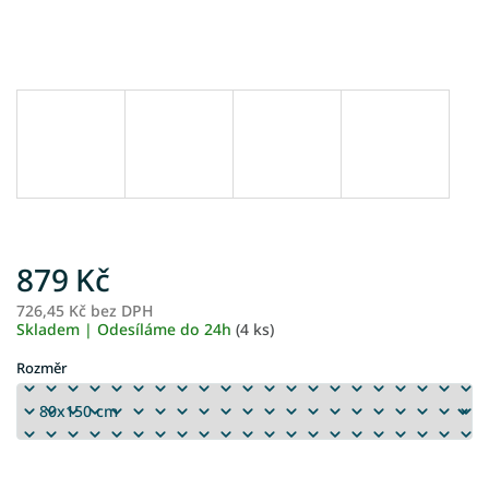
879 Kč
726,45 Kč bez DPH
M
Skladem | Odesíláme do 24h
(4 ks)
ce
Rozměr