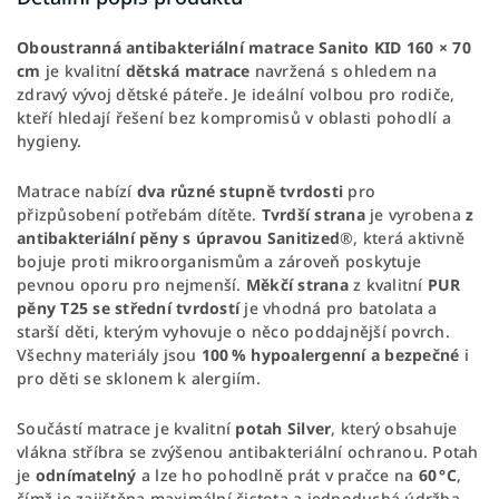
Oboustranná antibakteriální matrace Sanito KID 160 × 70
cm
je kvalitní
dětská matrace
navržená s ohledem na
zdravý vývoj dětské páteře. Je ideální volbou pro rodiče,
kteří hledají
řešení bez kompromisů v oblasti pohodlí a
hygieny.
Matrace nabízí
dva různé stupně tvrdosti
pro
přizpůsobení potřebám dítěte.
Tvrdší strana
je vyrobena
z
antibakteriální pěny s úpravou Sanitized
®, která aktivně
bojuje proti mikroorganismům a zároveň poskytuje
pevnou oporu pro nejmenší.
Měkčí strana
z kvalitní
PUR
pěny T25
se
střední tvrdostí
je vhodná pro batolata a
starší děti, kterým vyhovuje o něco poddajnější povrch.
Všechny materiály jsou
100 % hypoalergenní
a bezpečné
i
pro děti se sklonem k alergiím.
Součástí matrace je kvalitní
potah Silver
, který obsahuje
vlákna stříbra se zvýšenou antibakteriální ochranou. Potah
je
odnímatelný
a lze ho pohodlně prát v pračce na
60 °C
,
čímž je zajištěna maximální čistota a jednoduchá údržba.