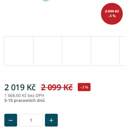
2 099 Kč
–3 %
2 019 Kč
2 099 Kč
–3 %
1 668,60 Kč bez DPH
M
5-10 pracovních dnů
ce