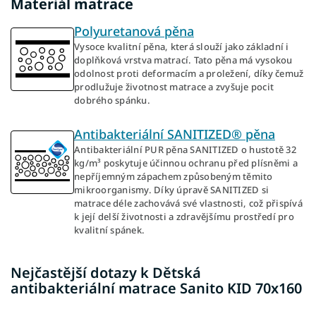
Materiál matrace
Polyuretanová pěna
Vysoce kvalitní pěna, která slouží jako základní i
doplňková vrstva matrací. Tato pěna má vysokou
odolnost proti deformacím a proležení, díky čemuž
prodlužuje životnost matrace a zvyšuje pocit
dobrého spánku.
Antibakteriální SANITIZED® pěna
Antibakteriální PUR pěna SANITIZED o hustotě 32
kg/m³ poskytuje účinnou ochranu před plísněmi a
nepříjemným zápachem způsobeným těmito
mikroorganismy. Díky úpravě SANITIZED si
matrace déle zachovává své vlastnosti, což přispívá
k její delší životnosti a zdravějšímu prostředí pro
kvalitní spánek.
Nejčastější dotazy k Dětská
antibakteriální matrace Sanito KID 70x160