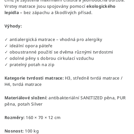
Vrstvy matrace jsou spojovány pomocí
ekologického
lepidla –
bez zápachu a škodlivých přísad.
Výhody:
✓ antialergická matrace – vhodná pro alergiky
✓ ideální opora páteře
✓ oboustranné použití se dvěma různými tvrdostmi
✓ odolné pěny s dobrou cirkulací vzduchu
✓ pratelný potah na zip
Kategorie tvrdosti matrace:
H3, středně tvrdá matrace /
H4, tvrdá matrace
Materiálové složení:
antibakteriální SANITIZED pěna, PUR
pěna, potah Silver
Rozměry:
160 × 70 × 12 cm
Nosnost:
100 kg