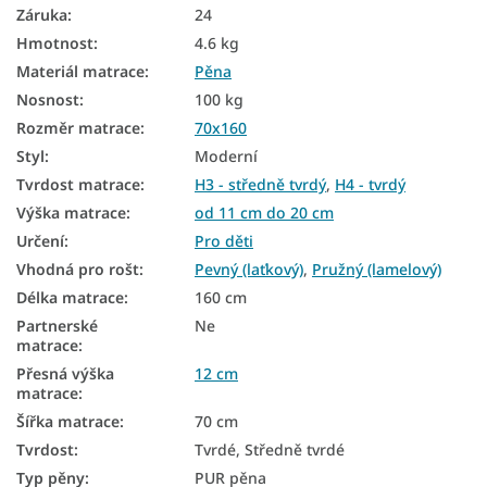
Zdravotní matrace
Záruka
:
24
Hmotnost
:
4.6 kg
Dětské matrace podle materiálu
Materiál matrace
:
Pěna
Dětské matrace podle věku
Nosnost
:
100 kg
Matrace pro novorozence
Rozměr matrace
:
70x160
Styl
:
Moderní
Matrace pro miminka
Tvrdost matrace
:
H3 - středně tvrdý
,
H4 - tvrdý
Dětské nezónované matrace
Výška matrace
:
od 11 cm do 20 cm
Určení
:
Pro děti
Antialergické matrace
Vhodná pro rošt
:
Pevný (laťkový)
,
Pružný (lamelový)
Antibakteriální matrace
Délka matrace
:
160 cm
Partnerské
Ne
Matrace tvrdost H3
matrace
:
Matrace tvrdost H4
Přesná výška
12 cm
matrace
:
Šířka matrace
:
70 cm
Tvrdost
:
Tvrdé, Středně tvrdé
Typ pěny
:
PUR pěna