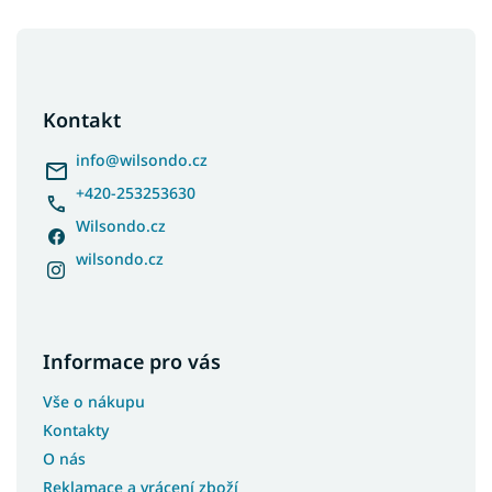
Z
á
p
a
Kontakt
t
í
info
@
wilsondo.cz
+420-253253630
Wilsondo.cz
wilsondo.cz
Informace pro vás
Vše o nákupu
Kontakty
O nás
Reklamace a vrácení zboží