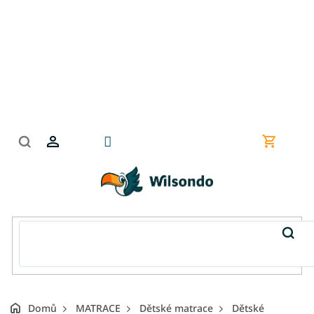
Přejít
na
obsah
Nákupní
košík
Domů
MATRACE
Dětské matrace
Dětské