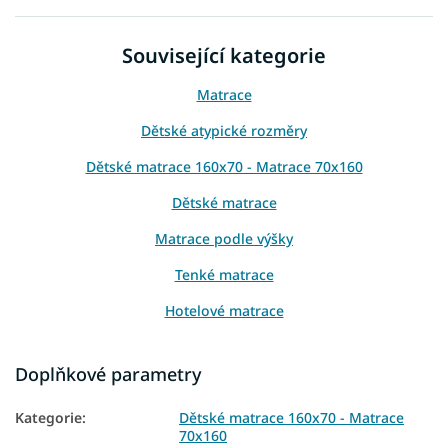
Související kategorie
Matrace
Dětské atypické rozměry
Dětské matrace 160x70 - Matrace 70x160
Dětské matrace
Matrace podle výšky
Tenké matrace
Hotelové matrace
Oboustranné matrace
Doplňkové parametry
Matrace podle tvrdosti
Kategorie
:
Dětské matrace 160x70 - Matrace
Tvrdé matrace
70x160