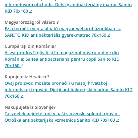
internetovom obchode: Detský antibakteriálny matrac Sanito
KID 70x160
↗
Magyarországról vásárol?
Ez a termék megtalálható magyar webáruházunkban is:
SANITO KID antibakteriális gyerekmatrac 70x160
↗
Cumpărați din România?
Acest produs îl găsiți și în magazinul nostru online din
România: Saltea antibacteriană pentru copii Sanito KID
70x160
↗
Kupujete iz Hrvatske?
Ovaj proizvod možete pronaći i u našoj hrvatskoj
internetskoj trgovini: Dječji antibakterijski madrac Sanito KID
70x160
↗
Nakupujete iz Slovenije?
Ta izdelek najdete tudi v naši slovenski spletni trgovini:
Otroška antibakterijska vzmetnica Sanito KID 70x160
↗