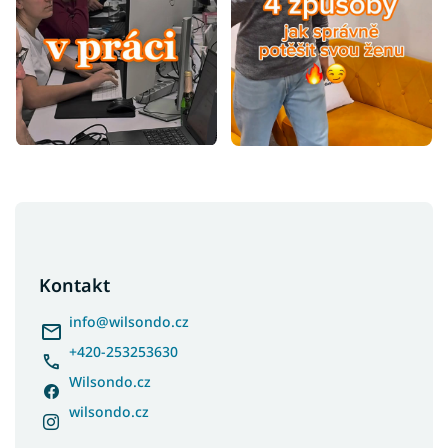
Z
á
p
a
Kontakt
t
í
info
@
wilsondo.cz
+420-253253630
Wilsondo.cz
wilsondo.cz