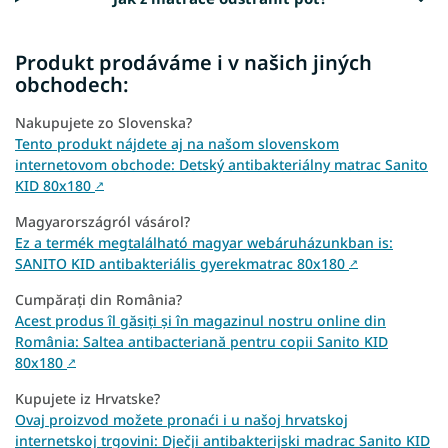
Produkt prodáváme i v našich jiných
obchodech:
Nakupujete zo Slovenska?
Tento produkt nájdete aj na našom slovenskom
internetovom obchode: Detský antibakteriálny matrac Sanito
KID 80x180
↗
Magyarországról vásárol?
Ez a termék megtalálható magyar webáruházunkban is:
SANITO KID antibakteriális gyerekmatrac 80x180
↗
Cumpărați din România?
Acest produs îl găsiți și în magazinul nostru online din
România: Saltea antibacteriană pentru copii Sanito KID
80x180
↗
Kupujete iz Hrvatske?
Ovaj proizvod možete pronaći i u našoj hrvatskoj
internetskoj trgovini: Dječji antibakterijski madrac Sanito KID