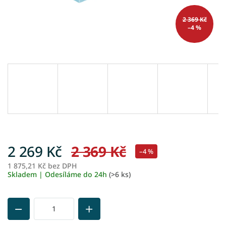
2 369 Kč
–4 %
2 269 Kč
2 369 Kč
–4 %
1 875,21 Kč bez DPH
M
Skladem | Odesíláme do 24h
(>6 ks)
ce