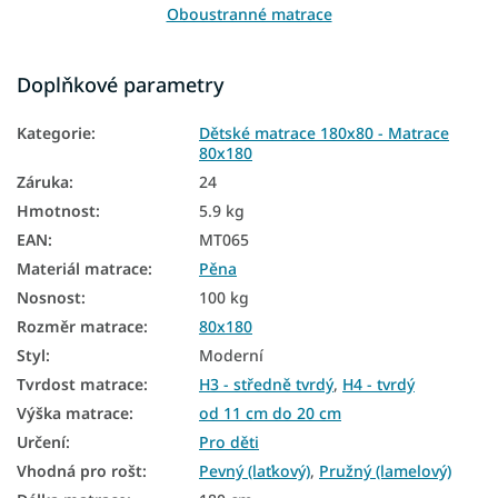
Oboustranné matrace
Matrace podle tvrdosti
Doplňkové parametry
Tvrdé matrace
Kategorie
:
Dětské matrace 180x80 - Matrace
Zdravotní matrace
80x180
Dětské matrace podle rozměru
Záruka
:
24
Hmotnost
:
5.9 kg
Dětské matrace podle materiálu
EAN
:
MT065
Dětské matrace podle věku
Materiál matrace
:
Pěna
Dětské nezónované matrace
Nosnost
:
100 kg
Rozměr matrace
:
80x180
Antialergické matrace
Styl
:
Moderní
Antibakteriální matrace
Tvrdost matrace
:
H3 - středně tvrdý
,
H4 - tvrdý
Výška matrace
:
od 11 cm do 20 cm
Matrace tvrdost H3
Určení
:
Pro děti
Matrace tvrdost H4
Vhodná pro rošt
:
Pevný (laťkový)
,
Pružný (lamelový)