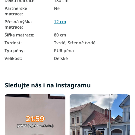
Délka matrace
:
180 cm
Partnerské
Ne
matrace
:
Přesná výška
12 cm
matrace
:
Šířka matrace
:
80 cm
Tvrdost
:
Tvrdé, Středně tvrdé
Typ pěny
:
PUR pěna
Velikost
:
Dětské
Sledujte nás i na instagramu