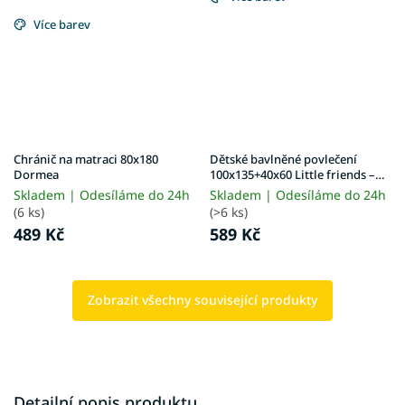
Více barev
Chránič na matraci 80x180
Dětské bavlněné povlečení
Dormea
100x135+40x60 Little friends –
modrá
Skladem | Odesíláme do 24h
Skladem | Odesíláme do 24h
(6 ks)
(>6 ks)
489 Kč
589 Kč
Zobrazit všechny související produkty
Detailní popis produktu