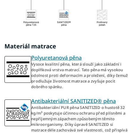
Materiál matrace
Polyuretanová pěna
Vysoce kvalitní pěna, která slouží jako základní i
doplňková vrstva matrací. Tato pěna má vysokou
odolnost proti deformacím a proležení, díky čemuž
prodlužuje životnost matrace a zvyšuje pocit
dobrého spánku.
Antibakteriální SANITIZED® pěna
Antibakteriální PUR pěna SANITIZED o hustotě 32
kg/m³ poskytuje účinnou ochranu před plísněmi a
nepříjemným zápachem způsobeným těmito
mikroorganismy. Díky úpravě SANITIZED si
matrace déle zachovává své vlastnosti, což přispívá