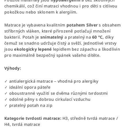
chemikálií, což činí matraci vhodnou i pro děti s citlivou
pokožkou nebo sklonem k alergiím.
Matrace je vybavena kvalitním
potahem Silver
s obsahem
stříbrných vláken, které přirozeně potlačují množení
bakterií. Potah je
snímatelný
a pratelný na
60 °C,
díky
čemuž se snadno udržuje čistý a svěží. Jednotlivé vrstvy
jsou
ekologicky lepené
lepidlem bez zápachu a škodlivin
pro maximálně bezpečný spánek vašeho dítěte.
Výhody:
✓ antialergická matrace – vhodná pro alergiky
✓ ideální opora páteře
✓ oboustranné využití se dvěma různými tvrdostmi
✓ odolné pěny s dobrou cirkulací vzduchu
✓ pratelný potah na zip
Kategorie tvrdosti matrace:
H3, středně tvrdá matrace /
H4, tvrdá matrace