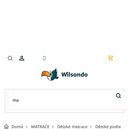
Přejít
na
obsah
Nákupní
košík
Domů
MATRACE
Dětské matrace
Dětské podle