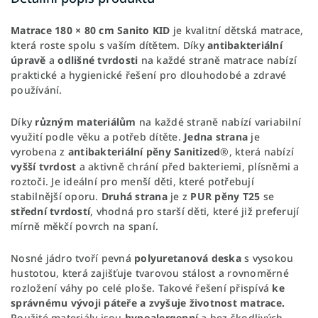
Matrace 180 × 80 cm Sanito KID
je kvalitní dětská matrace,
která roste spolu s vaším dítětem. Díky
antibakteriální
úpravě
a
odlišné tvrdosti
na každé straně matrace nabízí
praktické a hygienické řešení pro dlouhodobé a zdravé
používání.
Díky
různým materiálům
na každé straně nabízí variabilní
využití podle věku a potřeb dítěte.
Jedna strana
je
vyrobena z
antibakteriální pěny Sanitized
®, která nabízí
vyšší tvrdost
a aktivně chrání před bakteriemi, plísněmi a
roztoči. Je ideální pro menší děti, které potřebují
stabilnější oporu.
Druhá strana
je z
PUR pěny T25
se
střední tvrdostí
, vhodná pro starší děti, které již preferují
mírně měkčí povrch na spaní.
Nosné jádro tvoří pevná
polyuretanová deska
s vysokou
hustotou, která zajišťuje tvarovou stálost a rovnoměrné
rozložení váhy po celé ploše. Takové řešení přispívá
ke
správnému vývoji páteře a zvyšuje životnost matrace.
Použité materiály jsou
hypoalergenní
a bez škodlivých