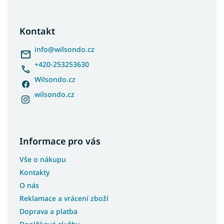
á
p
a
Kontakt
t
í
info
@
wilsondo.cz
+420-253253630
Wilsondo.cz
wilsondo.cz
Informace pro vás
Vše o nákupu
Kontakty
O nás
Reklamace a vrácení zboží
Doprava a platba