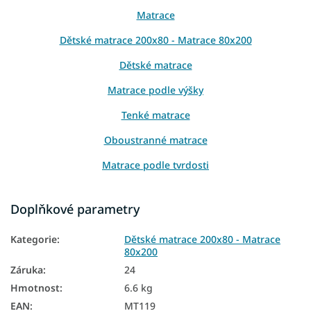
Matrace
Dětské matrace 200x80 - Matrace 80x200
Dětské matrace
Matrace podle výšky
Tenké matrace
Oboustranné matrace
Matrace podle tvrdosti
Tvrdé matrace
Doplňkové parametry
Zdravotní matrace
Kategorie
:
Dětské matrace 200x80 - Matrace
Dětské matrace podle rozměru
80x200
Dětské matrace podle materiálu
Záruka
:
24
Hmotnost
:
6.6 kg
Dětské matrace podle věku
EAN
:
MT119