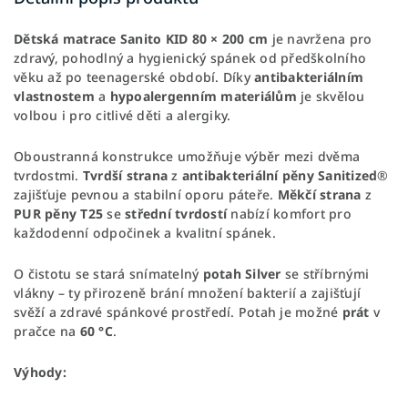
Dětská matrace Sanito KID 80 × 200 cm
je navržena pro
zdravý, pohodlný a hygienický spánek od předškolního
věku až po teenagerské období. Díky
antibakteriálním
vlastnostem
a
hypoalergenním materiálům
je skvělou
volbou i pro citlivé děti a alergiky.
Oboustranná konstrukce umožňuje výběr mezi dvěma
tvrdostmi.
Tvrdší strana
z
antibakteriální pěny Sanitized
®
zajišťuje pevnou a stabilní oporu páteře.
Měkčí strana
z
PUR pěny T25
se
střední tvrdostí
nabízí komfort pro
každodenní odpočinek a kvalitní spánek.
O čistotu se stará snímatelný
potah Silver
se stříbrnými
vlákny – ty přirozeně brání množení bakterií a zajišťují
svěží a zdravé spánkové prostředí. Potah je možné
prát
v
pračce na
60 °C
.
Výhody: