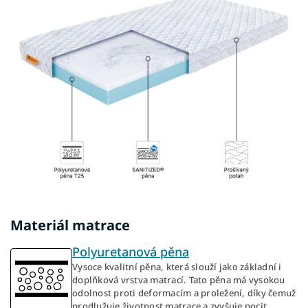
Materiál matrace
Polyuretanová pěna
Vysoce kvalitní pěna, která slouží jako základní i
doplňková vrstva matrací. Tato pěna má vysokou
odolnost proti deformacím a proležení, díky čemuž
prodlužuje životnost matrace a zvyšuje pocit