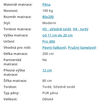
Dětské nezónované matrace
Materiál matrace
:
Pěna
Antialergické matrace
Nosnost
:
100 kg
Rozměr matrace
:
80x200
Antibakteriální matrace
Styl
:
Moderní
Matrace tvrdost H3
Tvrdost matrace
:
H3 - středně tvrdý
,
H4 - tvrdý
Výška matrace
:
od 11 cm do 20 cm
Matrace tvrdost H4
Určení
:
Pro děti
Tvrdé matrace 80x200
Vhodná pro rošt
:
Pevný (laťkový)
,
Pružný (lamelový)
Délka matrace
:
200 cm
Tenké matrace 80x200
Partnerské
Ne
matrace
:
Přesná výška
12 cm
matrace
:
Šířka matrace
:
80 cm
Tvrdost
:
Tvrdé, Středně tvrdé
Typ pěny
:
PUR pěna
Velikost
:
Dětské