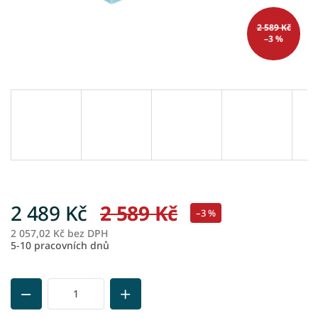
2 589 Kč
–3 %
2 489 Kč
2 589 Kč
–3 %
2 057,02 Kč bez DPH
M
5-10 pracovních dnů
ce