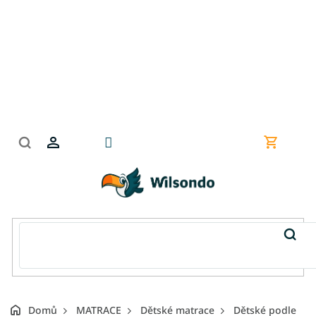
Přejít
na
obsah
Nákupní
košík
Domů
MATRACE
Dětské matrace
Dětské podle