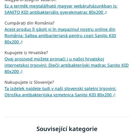
Ez a termék megtalálható magyar webáruházunkban is:
SANITO KID antibakteriális gyerekmatrac 80x200
↗
Cumpărați din România?
Acest produs îl găsiți și în magazinul nostru online din
România: Saltea antibacteriană pentru copii Sanito KID
80x200
↗
Kupujete iz Hrvatske?
Ovaj proizvod možete pronaći i u našoj hrvatskoj
internetskoj trgovini: Dječji antibakterijski madrac Sanito KID
80x200
↗
Nakupujete iz Slovenije?
Ta izdelek najdete tudi v naši slovenski spletni trgovini:
Otroška antibakterijska vzmetnica Sanito KID 80x200
↗
Související kategorie