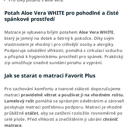
Potah Aloe Vera WHITE pro pohodlné a čisté
spánkové prostředí
Matrace je vybavena bílým potahem
Aloe Vera WHITE
,
který je jemný na dotek a šetrný k pokožce. Díky svým
vlastnostem je vhodný i pro citlivější osoby a alergiky.
Podporuje odvádění vlhkosti, pomáhá s cirkulací vzduchu
a přispívá k hygienickému prostředí pro spánek. Praktický
zip umožňuje snadné sundání potahu a vyprání.
Jak se starat o matraci Favorit Plus
Pro zachování komfortu a tvarové stálosti doporučujeme
matraci
pravidelně větrat a používat ji na vhodném roštu.
Lamelový rošt
pomáhá se správným odvětráním a zároveň
poskytuje matraci potřebnou podporu. Matraci je vhodné
průběžně
otáčet
, aby se zatížení rozložilo rovnoměrně po
celé ploše. Před vlhkostí a znečištěním ji ubrání
chránič
matrace
.