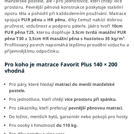
manželské postele, ale i pro jednotlivce, kteří chtějí více
prostoru. Pevnější pěnová konstrukce poskytuje stabilní
oporu těla a pohodlí při každodenním používání. Matrace
spojuje
PUR pěnu
a
HR pěnu
, díky čemuž nabízí dobrou
pružnost, vzdušnost a podporu páteře. Jádro tvoří
10cm
PUR pěna T25
, kterou doplňuje
3,5cm tvrdá masážní PUR
pěna T30
a
3,5cm HR masážní pěna s hustotou 35 kg/m³
.
Profilovaný povrch napomáhá lepšímu proudění vzduchu a
příjemnějšímu odpočinku.
Pro koho je matrace Favorit Plus 140 × 200
vhodná
Pro páry, které hledají
matraci do menší manželské
postele.
Pro jednotlivce, kteří chtějí
více prostoru při spánku.
Pro zákazníky, kteří preferují
pevnější pěnovou matraci.
Do ložnic, menších bytů, garsoniér nebo pokojů pro hosty.
Pro osoby s hmotností
do 110 kg.
Pro díky potahu s aloe vera.