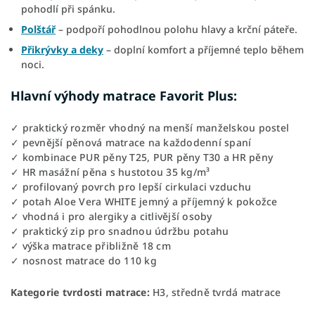
pohodlí při spánku.
Polštář
– podpoří pohodlnou polohu hlavy a krční páteře.
Přikrývky a deky
– doplní komfort a příjemné teplo během
noci.
Hlavní výhody matrace Favorit Plus:
✓ praktický rozměr vhodný na menší manželskou postel
✓ pevnější pěnová matrace na každodenní spaní
✓ kombinace PUR pěny T25, PUR pěny T30 a HR pěny
✓ HR masážní pěna s hustotou 35 kg/m³
✓ profilovaný povrch pro lepší cirkulaci vzduchu
✓ potah Aloe Vera WHITE jemný a příjemný k pokožce
✓ vhodná i pro alergiky a citlivější osoby
✓ praktický zip pro snadnou údržbu potahu
✓ výška matrace přibližně 18 cm
✓ nosnost matrace do 110 kg
Kategorie tvrdosti matrace:
H3, středně tvrdá matrace