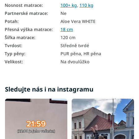
Pěnové matrace 140x200
Nosnost matrace
:
100+ kg
,
110 kg
Levné matrace 140x200
Partnerské matrace
:
Ne
Potah
:
Aloe Vera WHITE
Matrace tvrdost H3
Přesná výška matrace
:
18 cm
Matrace podle nosnosti 100+ kg
Šířka matrace
:
120 cm
Tvrdost
:
Středně tvrdé
Typ pěny
:
PUR pěna, HR pěna
Velikost
:
Na dvoulůžko
Sledujte nás i na instagramu