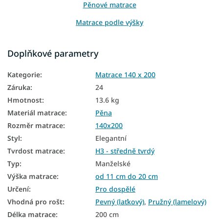
Pěnové matrace
Matrace podle výšky
Matrace podle nosnosti
Doplňkové parametry
Matrace HR pěna
Kategorie
:
Matrace 140 x 200
Matrace pro hosty
Záruka
:
24
Přistýlkové matrace
Hmotnost
:
13.6 kg
Matrace na polohovatelný rošt
Materiál matrace
:
Pěna
Rozměr matrace
:
140x200
Matrace podle tvrdosti
Styl
:
Elegantní
Zdravotní matrace
Tvrdost matrace
:
H3 - středně tvrdý
Velké matrace
Typ
:
Manželské
Výška matrace
:
od 11 cm do 20 cm
Antialergické matrace
Určení
:
Pro dospělé
Antibakteriální matrace
Vhodná pro rošt
:
Pevný (laťkový)
,
Pružný (lamelový)
Délka matrace
:
200 cm