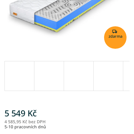
zdarma
5 549 Kč
4 585,95 Kč bez DPH
M
5-10 pracovních dnů
ce