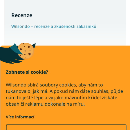
Recenze
Wilsondo – recenze a zkušenosti zákazníků
Copyright 2026
Wilsondo.cz
. Všechna práva vyhrazena.
Upravit nastavení cookies
Zobnete si cookie?
Převod
Dobírka
Wilsondo sbírá soubory cookies, aby nám to
tukanovalo, jak má. A pokud nám dáte souhlas, půjde
nám to ještě lépe a vy jako mávnutím křídel získáte
Vytvořil Shoptet Premium
obsah či reklamu dokonale na míru.
Více informací