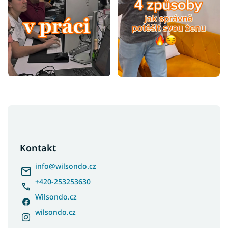
Z
á
p
a
Kontakt
t
í
info
@
wilsondo.cz
+420-253253630
Wilsondo.cz
wilsondo.cz