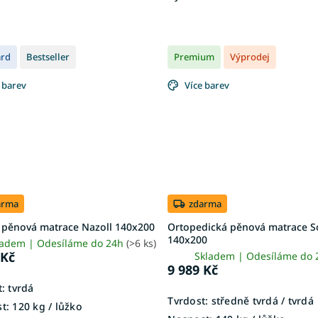
ard
Bestseller
Premium
Výprodej
 barev
Více barev
arma
zdarma
 pěnová matrace Nazoll 140x200
Ortopedická pěnová matrace S
140x200
ladem | Odesíláme do 24h
(>6 ks)
 Kč
Skladem | Odesíláme do
9 989 Kč
:
tvrdá
Tvrdost:
středně tvrdá / tvrdá
t:
120 kg ​​​​​/ lůžko