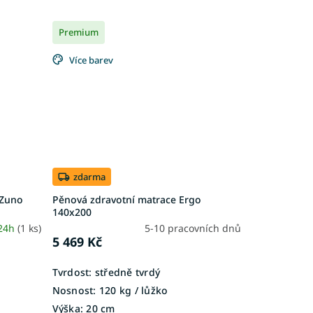
Premium
Více barev
zdarma
 Zuno
Pěnová zdravotní matrace Ergo
140x200
 24h
(1 ks)
5-10 pracovních dnů
5 469 Kč
Tvrdost:
středně tvrdý
Nosnost:
120 kg / lůžko
Výška:
20 cm