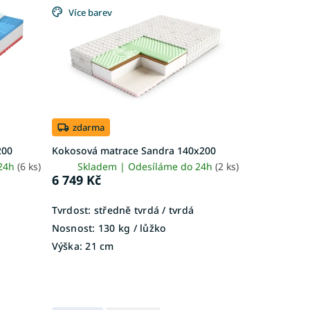
Více barev
zdarma
200
Kokosová matrace Sandra 140x200
 24h
(6 ks)
Skladem | Odesíláme do 24h
(2 ks)
6 749 Kč
Tvrdost:
středně tvrdá / tvrdá
Nosnost:
130 kg / lůžko
Výška:
21 cm