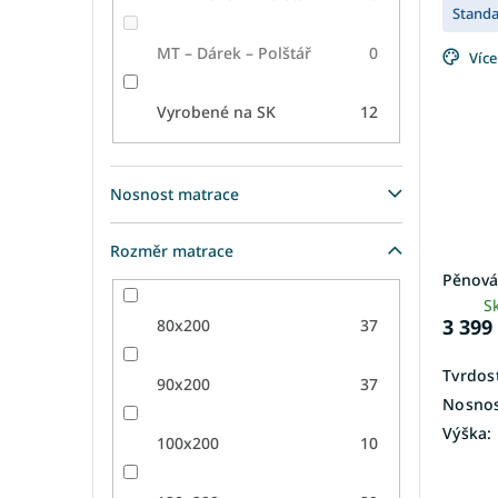
Stand
MT – Dárek – Polštář
0
Více
Vyrobené na SK
12
Nosnost matrace
Rozměr matrace
Pěnová
S
3 399
80x200
37
Tvrdost
90x200
37
Nosnos
Výška:
100x200
10