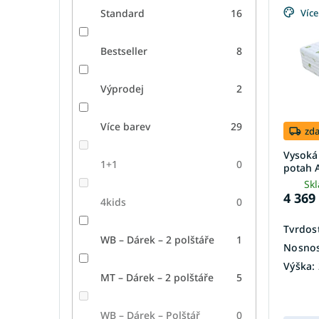
p
p
Více
Standard
16
i
r
s
o
p
d
Bestseller
8
r
u
o
k
Výprodej
2
d
t
u
ů
Více barev
29
k
zd
t
Vysoká
ů
1+1
0
potah 
Sk
4 369
4kids
0
Tvrdost
WB – Dárek – 2 polštáře
1
Nosnos
Výška:
MT – Dárek – 2 polštáře
5
WB – Dárek – Polštář
0