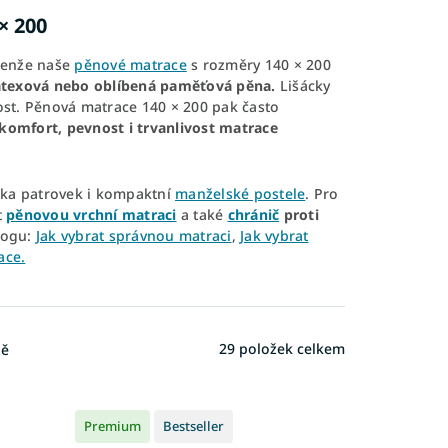
× 200
Jenže naše
pěnové matrace
s rozměry 140 × 200
atexová nebo oblíbená paměťová pěna.
Lišácky
st. Pěnová matrace 140 × 200 pak často
 komfort, pevnost i trvanlivost matrace
žka patrovek i kompaktní
manželské postele
. Pro
t
pěnovou vrchní matraci
a také
chránič
proti
logu:
Jak vybrat správnou matraci
,
Jak vybrat
ace.
29
položek celkem
ně
Premium
Bestseller