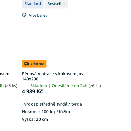
Standard
Bestseller
Více barev
zdarma
kosem
Pěnová matrace s kokosem Jovis
140x200
24h
(>6 ks)
Skladem | Odesíláme do 24h
(>6 ks)
4 989 Kč
Tvrdost:
středně tvrdá / tvrdá
Nosnost:
100 kg ​​​​​/ lůžko
Výška:
20 cm