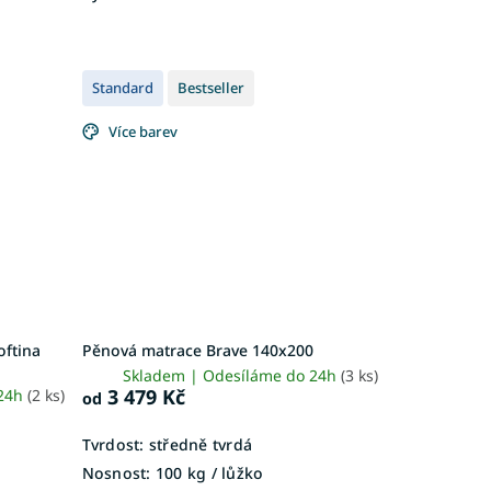
Standard
Bestseller
Více barev
oftina
Pěnová matrace Brave 140x200
Skladem | Odesíláme do 24h
(3 ks)
3 479 Kč
 24h
(2 ks)
od
Tvrdost:
středně tvrdá
Nosnost:
100 kg ​​​​​/ lůžko