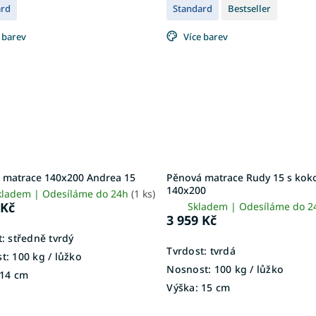
ard
Standard
Bestseller
 barev
Více barev
 matrace 140x200 Andrea 15
Pěnová matrace Rudy 15 s ko
140x200
kladem | Odesíláme do 24h
(1 ks)
 Kč
Skladem | Odesíláme do 
3 959 Kč
:
středně tvrdý
Tvrdost:
tvrdá
t:
100 kg ​​​​​/ lůžko
Nosnost:
100 kg​​​​​ / lůžko
14 cm
Výška:
15 cm