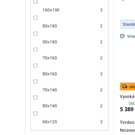
160x190
3
Stand
80x180
2
Více
90x180
2
70x160
2
80x160
3
zd
70x140
2
Vysoká
Sk
80x140
2
5 389
60x120
3
Tvrdost
Nosnos