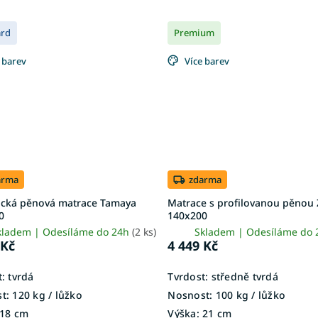
ard
Premium
 barev
Více barev
arma
zdarma
ická pěnová matrace Tamaya
Matrace s profilovanou pěnou
0
140x200
kladem | Odesíláme do 24h
(2 ks)
Skladem | Odesíláme do
 Kč
4 449 Kč
:
tvrdá
Tvrdost:
středně tvrdá
t:
120 kg / lůžko
Nosnost:
100 kg / lůžko
18 cm
Výška:
21 cm