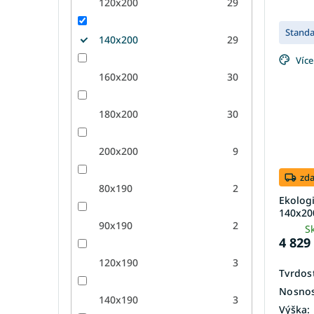
120x200
29
Stand
140x200
29
Více
160x200
30
180x200
30
200x200
9
zd
80x190
2
Ekolog
140x20
90x190
2
S
4 829
120x190
3
Tvrdost
Nosnos
140x190
3
Výška: