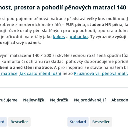
nost, prostor a pohodlí pěnových matrací 140 
 si pod pojmem pěnová matrace představí velký kus molitanu. 
yrobené z moderních materiálů –
PUR pěna, studená HR pěna, l
ují různé druhy pěn sladěných pro top pohodlí, oporu a odolno
je přírodní materiály jako
kokos
a
pohanku
. Ty výrazně
zvyšují
orují zdravý spánek
.
vými matracemi 140 × 200 si skvěle sednou rozšířená spodní lů
í komfortu či ochranu rozkládací pohovky doporučujeme pořídi
bení a znečištění matrace.
A pro inspiraci se stavte na našem b
t matrace
,
Jak často měnit ložní
nebo
Pružinová vs. pěnová matr
ručujeme
Nejlevnější
Nejdražší
Nejprodávanější
Abeced
ard
Bestseller
Standard
Bestseller