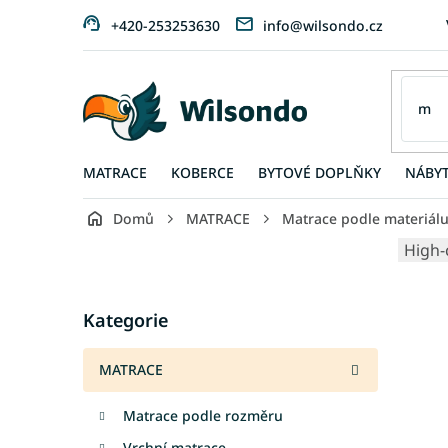
Přejít
+420-253253630
info@wilsondo.cz
na
obsah
MATRACE
KOBERCE
BYTOVÉ DOPLŇKY
NÁBY
Domů
MATRACE
Matrace podle materiál
P
High-
o
s
Přeskočit
t
Kategorie
kategorie
r
a
MATRACE
n
n
Matrace podle rozměru
í
p
Vrchní matrace