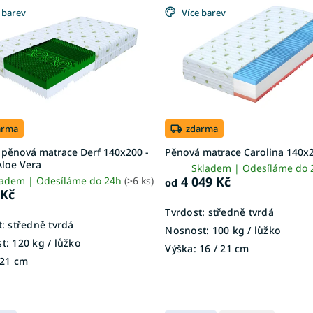
 barev
Více barev
arma
zdarma
 pěnová matrace Derf 140x200 -
Pěnová matrace Carolina 140x
Aloe Vera
Skladem | Odesíláme do
4 049 Kč
ladem | Odesíláme do 24h
(>6 ks)
od
 Kč
Tvrdost:
středně tvrdá
:
středně tvrdá
Nosnost:
100 kg​​​​​ / lůžko
t:
120 kg ​​​​​/ lůžko
Výška:
16 / 21 cm
21 cm