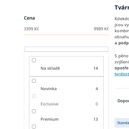
Tvár
Cena
Kdekdo
jsou v
3399
Kč
9989
Kč
kombin
obsahu
a
podp
S pěno
zvýšen
opotře
Na skladě
14
tvrdos
Novinka
4
Ř
a
Dopo
Exclusive
0
z
e
V
n
Premium
13
Stand
ý
í