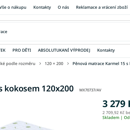
Vše o nákupu
Kontakty
O nás
Reklamace a vrácení zboží
TEK
PRO DĚTI
ABSOLUTUKANÍ VÝPRODEJ
Kontakty
ské podle rozměru
120 × 200
Pěnová matrace Karmel 15 s
 s kokosem 120x200
WX70737/AV
3 279 
2 709,92 Kč b
Skladem | Od