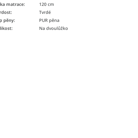
řka matrace
:
120 cm
rdost
:
Tvrdé
p pěny
:
PUR pěna
likost
:
Na dvoulůžko