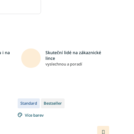
 i na
Skuteční lidé na zákaznické
lince
vyslechnou a poradí
Standard
Bestseller
Více barev
Další