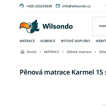
Přejít
+420-253253630
info@wilsondo.cz
na
obsah
MATRACE
KOBERCE
BYTOVÉ DOPLŇKY
NÁBY
Domů
MATRACE
Dětské matrace
Dět
Pěnová matrace Karmel 15