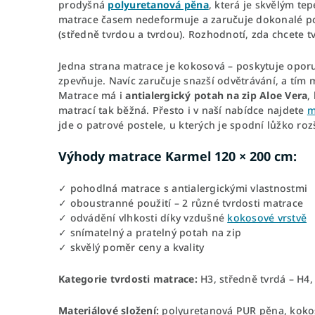
prodyšná
polyuretanová pěna
, která je skvělým te
matrace časem nedeformuje a zaručuje dokonalé po
(středně tvrdou a tvrdou). Rozhodnotí, zda chcete 
Jedna strana matrace je kokosová – poskytuje oporu 
zpevňuje. Navíc zaručuje snazší odvětrávání, a tím 
Matrace má i
antialergický potah na zip Aloe Vera
,
matrací tak běžná. Přesto i v naší nabídce najdete
m
jde o patrové postele, u kterých je spodní lůžko roz
Výhody matrace Karmel 120 × 200 cm:
✓ pohodlná matrace s antialergickými vlastnostmi
✓ oboustranné použití – 2 různé tvrdosti matrace
✓ odvádění vlhkosti díky vzdušné
kokosové vrstvě
✓ snímatelný a pratelný potah na zip
✓ skvělý poměr ceny a kvality
Kategorie tvrdosti matrace:
H3, středně tvrdá – H4,
Materiálové složení:
polyuretanová PUR pěna, kokos