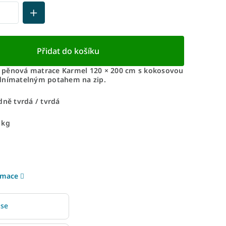
Přidat do košíku
pěnová matrace Karmel 120 × 200 cm s kokosovou
dnímatelným potahem na zip.
dně tvrdá / tvrdá
 kg
rmace
 se