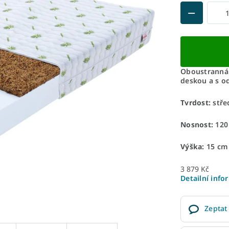
Oboustranná 
deskou a s o
Tvrdost:
stře
Nosnost:
120
Výška:
15 cm
3 879 Kč
Detailní info
Zeptat