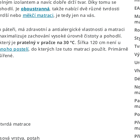
pelným izolantem a navíc dobře drží tvar. Díky tomu se
E
hodlí. Je
oboustranná
, takže nabízí dvě různé tvrdosti
tvrdší nebo
měkčí matraci
, je tedy jen na vás.
Ma
ma
páteři, má zdravotní a antialergické vlastnosti a matraci
Ro
maximalizuje zachování vysoké úrovně čistoty a pohodlí.
St
 který je
pratelný v pračce na 30 °C
. Šířka 120 cm není u
Tv
noho postelí
, do kterých lze tuto matraci použít. Primárně
Vý
šířené.
Ur
Vh
Dé
No
ma
Pa
ma
Po
Př
 tvrdá matrace
ma
Př
ová vrstva, potah