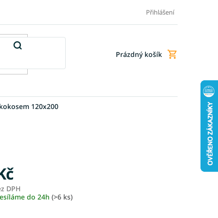
Doprava a platba
Doplňkové služby
Obchodní podmínky
Přihlášení
Prázdný košík
Nákupní
košík
 kokosem 120x200
Kč
ez DPH
Měrná
esíláme do 24h
(>6 ks)
cena: