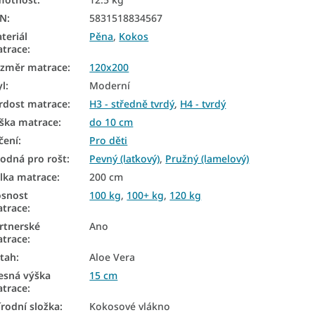
AN
:
5831518834567
teriál
Pěna
,
Kokos
trace
:
změr matrace
:
120x200
yl
:
Moderní
rdost matrace
:
H3 - středně tvrdý
,
H4 - tvrdý
ška matrace
:
do 10 cm
čení
:
Pro děti
odná pro rošt
:
Pevný (laťkový)
,
Pružný (lamelový)
lka matrace
:
200 cm
snost
100 kg
,
100+ kg
,
120 kg
trace
:
rtnerské
Ano
trace
:
tah
:
Aloe Vera
esná výška
15 cm
trace
:
írodní složka
:
Kokosové vlákno