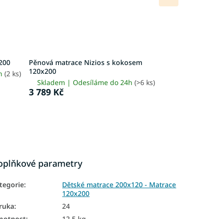
produkt
200
Pěnová matrace Nizios s kokosem
120x200
4h
(2 ks)
Skladem | Odesíláme do 24h
(>6 ks)
3 789 Kč
oplňkové parametry
tegorie
:
Dětské matrace 200x120 - Matrace
120x200
ruka
:
24
motnost
:
12.5 kg