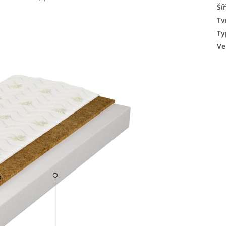
Ší
Tv
Ty
Ve