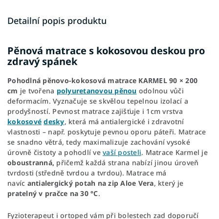
Detailní popis produktu
Pěnová matrace s kokosovou deskou pro
zdravý spánek
Pohodlná pěnovo-kokosová matrace KARMEL
90 × 200
cm
je tvořena
polyuretanovou pěnou
odolnou vůči
deformacím. Vyznačuje se skvělou tepelnou izolací a
prodyšností. Pevnost matrace zajišťuje i 1cm vrstva
kokosové
desky
, která má antialergické i zdravotní
vlastnosti – např. poskytuje pevnou oporu páteři. Matrace
se snadno větrá, tedy maximalizuje zachování vysoké
úrovně čistoty a pohodlí ve
vaší posteli
. Matrace Karmel je
oboustranná,
přičemž každá strana nabízí jinou úroveň
tvrdosti (středně tvrdou a tvrdou). Matrace má
navíc
antialergický potah na zip Aloe Vera
, který je
pratelný v pračce na 30 °C
.
Fyzioterapeut i ortoped vám při bolestech zad doporučí