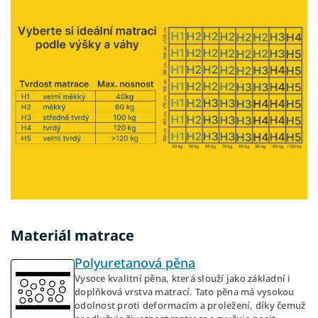
Materiál matrace
Polyuretanová pěna
Vysoce kvalitní pěna, která slouží jako základní i
doplňková vrstva matrací. Tato pěna má vysokou
odolnost proti deformacím a proležení, díky čemuž