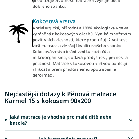
prodlužuje životnost matrace a zvyšuje pocit
dobrého spánku.
Kokosová vrstva
Antialergická, přírodní a 100% ekologická vrstva
vyráběná z kokosových ořechů. Vyniká množstvím
pozitivních vlasností, které prodlužují životnost
vaší matrace a zlepšují kvalitu vašeho spánku.
Kokosová vrstva brání vzniku roztočů a
mikroorganismů, dodává prodyšnost, pevnost a
pružnost. Matrace s kokosovou vrstvou pohlcují
vlhkost a brání předčasnému opotřebení a
deformaci.
Nejčastější dotazy k Pěnová matrace
Karmel 15 s kokosem 90x200
Jaká matrace je vhodná pro malé dítě nebo
batole?
Jak často měnit matraci?