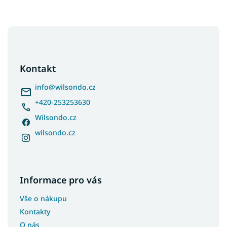
Z
á
p
a
Kontakt
t
í
info
@
wilsondo.cz
+420-253253630
Wilsondo.cz
wilsondo.cz
Informace pro vás
Vše o nákupu
Kontakty
O nás