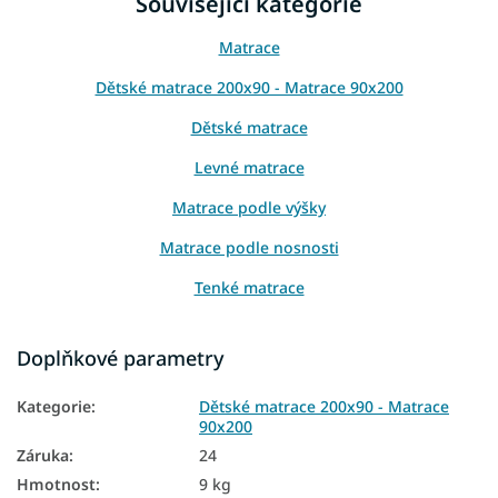
Související kategorie
Matrace
Dětské matrace 200x90 - Matrace 90x200
Dětské matrace
Levné matrace
Matrace podle výšky
Matrace podle nosnosti
Tenké matrace
Přírodní matrace
Doplňkové parametry
Podlahové matrace
Kategorie
:
Dětské matrace 200x90 - Matrace
Matrace na zem
90x200
Nejprodávanější matrace
Záruka
:
24
Hmotnost
:
9 kg
Oboustranné matrace