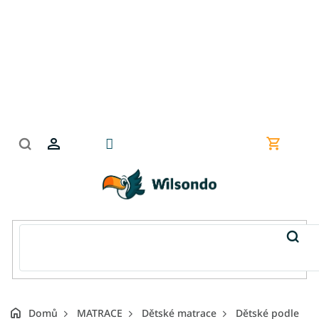
Přejít
na
obsah
Nákupní
košík
Domů
MATRACE
Dětské matrace
Dětské podle