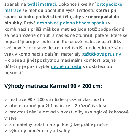
spánek na
tvrdší matraci
. Dokonce i kvalitní
ortopedické
matrace
se mohou pochlubit vyšší tvrdostí,
která i při
spaní na boku podrží střed těla, aby se nepropadal do
hloubky.
Právě
nesprávná poloha během spánku
v
kombinaci s příliš měkkou matrací jsou totiž zodpovědné
za nepřirozené ohnutí a následné ztuhnutí páteře, které se
nejčastěji projeví bolestmi. Kokosové matrace patří díky
své pevné kokosové desce mezi tvrdší modely, které vám
však v kombinaci s dalšími materiály (
taštičkové pružiny
,
HR pěna a jiné) poskytnou maximální komfort. Stejně
důležitý je pak i výběr
pevného roštu
s dostatečnou
nosností.
Výhody matrace Karmel 90 × 200 cm:
✓ matrace 90 × 200 s antialergickými vlastnostmi
✓ oboustranné použití matrace – 2 různé tvrdosti
✓ provzdušnění a odvod vlhkosti díky ekologické kokosové
vrstvě
✓ snímatelný potah na zip, který lze prát v pračce
✓ výborný poměr ceny a kvality