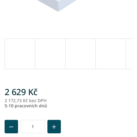
2 629 Kč
2 172,73 Kč bez DPH
M
5-10 pracovních dnů
ce