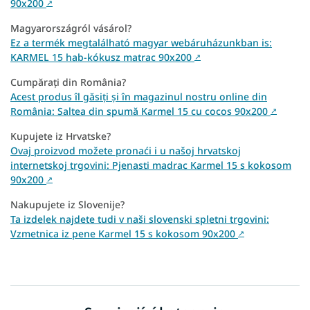
90x200
↗
Magyarországról vásárol?
Ez a termék megtalálható magyar webáruházunkban is:
KARMEL 15 hab-kókusz matrac 90x200
↗
Cumpărați din România?
Acest produs îl găsiți și în magazinul nostru online din
România: Saltea din spumă Karmel 15 cu cocos 90x200
↗
Kupujete iz Hrvatske?
Ovaj proizvod možete pronaći i u našoj hrvatskoj
internetskoj trgovini: Pjenasti madrac Karmel 15 s kokosom
90x200
↗
Nakupujete iz Slovenije?
Ta izdelek najdete tudi v naši slovenski spletni trgovini:
Vzmetnica iz pene Karmel 15 s kokosom 90x200
↗