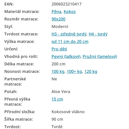
EAN
:
2006023210417
Zdravotní matrace
Materiál matrace
:
Pěna
,
Kokos
Dětské matrace podle rozměru
Rozměr matrace
:
90x200
Styl
:
Moderní
Dětské matrace podle materiálu
Tvrdost matrace
:
H3 - středně tvrdý
,
H4 - tvrdý
Dětské ortopedické matrace
Výška matrace
:
od 11 cm do 20 cm
Určení
:
Pro děti
Dětské matrace HR pěna
Vhodná pro rošt
:
Pevný (laťkový)
,
Pružný (lamelový)
Dětské kokosové matrace
Délka matrace
:
200 cm
Dětské molitanové matrace
Nosnost matrace
:
100 kg
,
100+ kg
,
120 kg
Partnerské
Ne
Levné matrace 90x200
matrace
:
Potah
:
Aloe Vera
Zdravotní matrace 90x200
Přesná výška
15 cm
Tenké matrace 90x200
matrace
:
Přírodní složka
:
Kokosové vlákno
Matrace - výška 15 cm
Šířka matrace
:
90 cm
Matrace podle nosnosti - 100 kg
Tvrdost
:
Tvrdé