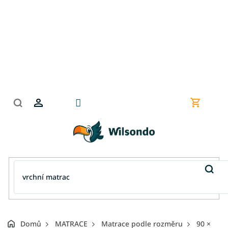
Přejít
na
obsah
Nákupní
košík
Domů
MATRACE
Matrace podle rozměru
90 ×