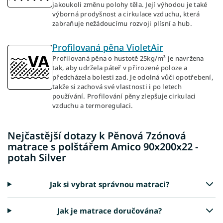
jakoukoli změnu polohy těla. Její výhodou je také
výborná prodyšnost a cirkulace vzduchu, která
zabraňuje nežádoucímu rozvoji plísní a hub.
Profilovaná pěna VioletAir
Profilovaná pěna o hustotě 25kg/m³ je navržena
tak, aby udržela páteř v přirozené poloze a
předcházela bolesti zad. Je odolná vůči opotřebení,
takže si zachová své vlastnosti i po letech
používání. Profilování pěny zlepšuje cirkulaci
vzduchu a termoregulaci.
Nejčastější dotazy k Pěnová 7zónová
matrace s polštářem Amico 90x200x22 -
potah Silver
Jak si vybrat správnou matraci?
Jak je matrace doručována?