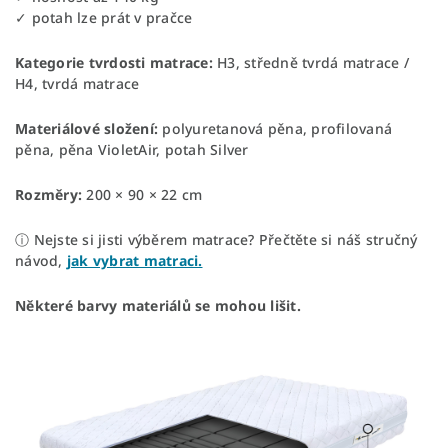
✓ potah lze prát v pračce
Kategorie tvrdosti matrace:
H3, středně tvrdá matrace /
H4, tvrdá matrace
Materiálové složení:
polyuretanová pěna, profilovaná
pěna, pěna VioletAir, potah Silver
Rozměry:
200 × 90 × 22 cm
ⓘ Nejste si jisti výběrem matrace? Přečtěte si náš stručný
návod,
jak vybrat matraci.
Některé barvy materiálů se mohou lišit.