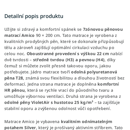
Detailní popis produktu
Užijte si zdravý a komfortní spánek se
7zónovou pěnovou
matrací Amico
90 × 200 cm. Tato matrace je vyrobena z
kvalitních prodyšných pěn, které se dokonale přizpůsobují
tělu a zároveň zajišťují optimální cirkulaci vzduchu po
celou noc.
Oboustranné provedení s výškou 22 cm
nabízí
dvě tvrdosti –
středně tvrdou (H3) a pevnou (H4)
, díky
čemuž si můžete zvolit přesně takovou oporu, jakou
potřebujete. Jádro matrace tvoří
odolná polyuretanová
pěna T28,
známá svou flexibilitou a dlouhou životností bez
deformací. Jedna strana matrace je doplněna
komfortní
HR pěnou,
která se rychle vrací do původního tvaru a
umožňuje výbornou ventilaci. Druhá strana je vyrobena z
odolné pěny VioletAir s hustotou 25 kg/m³
– ta zajišťuje
stabilní oporu a zvýšenou odolnost vůči opotřebení.
Matrace Amico je vybavena
kvalitním odnímatelným
potahem Silver
, který je prošívaný aktivním stříbrem. Tato