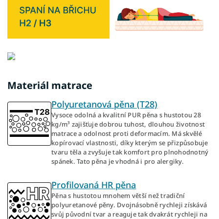
Materiál matrace
Polyuretanová pěna (T28)
Vysoce odolná a kvalitní PUR pěna s hustotou 28
kg/m³ zajišťuje dobrou tuhost, dlouhou životnost
matrace a odolnost proti deformacím. Má skvělé
kopírovací vlastnosti, díky kterým se přizpůsobuje
tvaru těla a zvyšuje tak komfort pro plnohodnotný
spánek. Tato pěna je vhodná i pro alergiky.
Profilovaná HR pěna
Pěna s hustotou mnohem větší než tradiční
polyuretanové pěny. Dvojnásobně rychleji získává
svůj původní tvar a reaguje tak dvakrát rychleji na