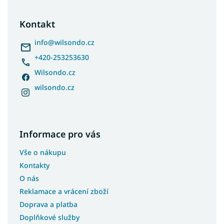
p
a
Kontakt
t
í
info
@
wilsondo.cz
+420-253253630
Wilsondo.cz
wilsondo.cz
Informace pro vás
Vše o nákupu
Kontakty
O nás
Reklamace a vrácení zboží
Doprava a platba
Doplňkové služby