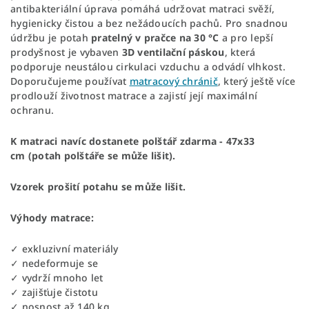
antibakteriální úprava pomáhá udržovat matraci svěží,
hygienicky čistou a bez nežádoucích pachů. Pro snadnou
údržbu je potah
pratelný v pračce na 30 °C
a pro lepší
prodyšnost je vybaven
3D ventilační páskou
, která
podporuje neustálou cirkulaci vzduchu a odvádí vlhkost.
Doporučujeme používat
matracový chránič
, který ještě více
prodlouží životnost matrace a zajistí její maximální
ochranu.
K matraci navíc dostanete polštář zdarma -
47x33
cm
(potah polštáře se může lišit).
Vzorek prošití potahu se může lišit.
Výhody matrace:
✓ exkluzivní materiály
✓ nedeformuje se
✓ vydrží mnoho let
✓ zajišťuje čistotu
✓ nosnost až 140 kg