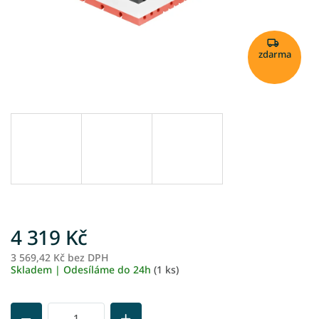
zdarma
4 319 Kč
3 569,42 Kč bez DPH
M
Skladem | Odesíláme do 24h
(1 ks)
ce