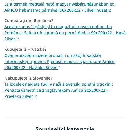
Ez a termék megtalálható magyar webáruházunkban is:
AMICO habmatrac párnával 90x200x22 - Silver huzat
↗
Cumpărați din România?
Acest produs îl găsiți și în magazinul nostru online din
România: Saltea din spumă cu pernă Amico 90x200x22 - Husă
Silver
↗
Kupujete iz Hrvatske?
Ovaj proizvod možete pronaći i u našoj hrvatskoj
internetskoj trgovini: Pjenasti madrac s jastukom Amico
90x200x22 - Navlaka Silver
↗
Nakupujete iz Slovenije?
Ta izdelek najdete tudi v naši slovenski spletni trgovini:
Penasta vzmetnica z vzglavnikom Amico 90x200x22 -
Prevleka Silver
↗
Související kategorie