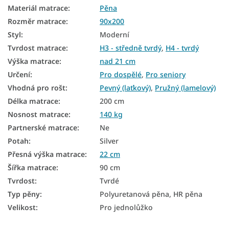
Materiál matrace
:
Pěna
Matrace na zem
Rozměr matrace
:
90x200
Oboustranné matrace
Styl
:
Moderní
Matrace na polohovatelný rošt
Tvrdost matrace
:
H3 - středně tvrdý
,
H4 - tvrdý
Výška matrace
:
nad 21 cm
Matrace podle tvrdosti
Určení
:
Pro dospělé
,
Pro seniory
Tvrdé matrace
Vhodná pro rošt
:
Pevný (laťkový)
,
Pružný (lamelový)
Délka matrace
:
200 cm
Zónové matrace
Nosnost matrace
:
140 kg
Zdravotní matrace
Partnerské matrace
:
Ne
Malé matrace
Potah
:
Silver
Přesná výška matrace
:
22 cm
Antialergické matrace
Šířka matrace
:
90 cm
Antibakteriální matrace
Tvrdost
:
Tvrdé
Typ pěny
:
Polyuretanová pěna, HR pěna
7zónové matrace
Velikost
:
Pro jednolůžko
Pěnové matrace 90x200