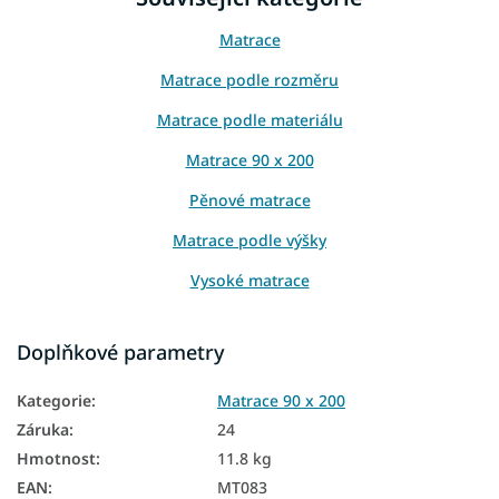
Matrace
Matrace podle rozměru
Matrace podle materiálu
Matrace 90 x 200
Pěnové matrace
Matrace podle výšky
Vysoké matrace
Matrace z PUR pěny
Doplňkové parametry
Matrace HR pěna
Kategorie
:
Matrace 90 x 200
Hotelové matrace
Záruka
:
24
Slovenské matrace
Hmotnost
:
11.8 kg
Podlahové matrace
EAN
:
MT083