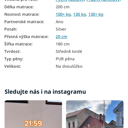
Délka matrace
:
200 cm
Matrace tvrdost H3
Nosnost matrace
:
100+ kg
,
130 kg
,
130+ kg
Matrace - výška 20 cm
Partnerské matrace
:
Ano
Potah
:
Silver
Matrace podle nosnosti - 130 kg
Přesná výška matrace
:
20 cm
Matrace podle nosnosti 100+ kg
Šířka matrace
:
180 cm
Matrace podle nosnosti 130+ kg
Tvrdost
:
Středně tvrdé
Typ pěny
:
PUR pěna
Velikost
:
Na dvoulůžko
Sledujte nás i na instagramu