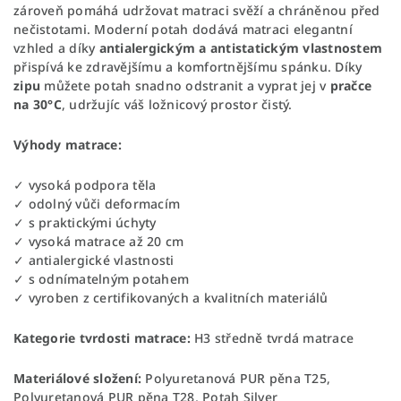
zároveň pomáhá udržovat matraci svěží a chráněnou před
nečistotami. Moderní potah dodává matraci elegantní
vzhled a díky
antialergickým a antistatickým vlastnostem
přispívá ke zdravějšímu a komfortnějšímu spánku. Díky
zipu
můžete potah snadno odstranit a vyprat jej v
pračce
na
30°C
, udržujíc váš ložnicový prostor čistý.
Výhody matrace:
✓ vysoká podpora těla
✓ odolný vůči deformacím
✓ s praktickými úchyty
✓ vysoká matrace až 20 cm
✓ antialergické vlastnosti
✓ s odnímatelným potahem
✓ vyroben z certifikovaných a kvalitních materiálů
Kategorie tvrdosti matrace:
H3 středně tvrdá matrace
Materiálové složení:
Polyuretanová PUR pěna T25,
Polyuretanová PUR pěna T28, Potah Silver