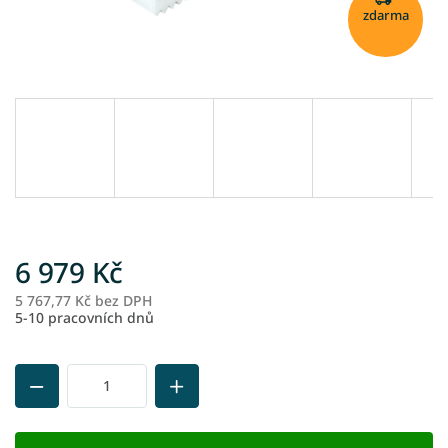
zdarma
6 979 Kč
5 767,77 Kč bez DPH
M
5-10 pracovních dnů
ce