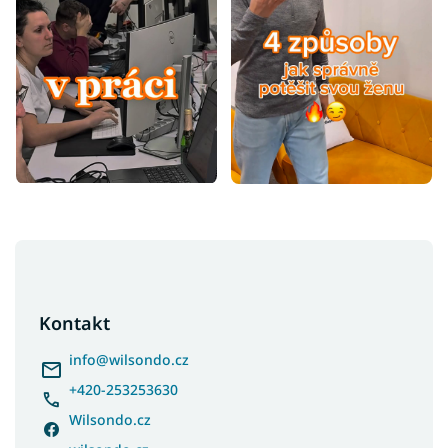
Z
á
p
a
Kontakt
t
í
info
@
wilsondo.cz
+420-253253630
Wilsondo.cz