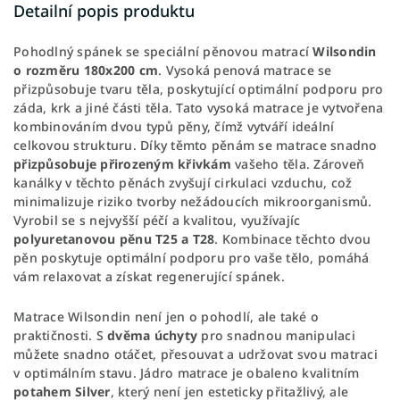
Detailní popis produktu
Pohodlný spánek se speciální pěnovou matrací
Wilsondin
o rozměru 180x200 cm
. Vysoká penová matrace se
přizpůsobuje tvaru těla, poskytující optimální podporu pro
záda, krk a jiné části těla. Tato vysoká matrace je vytvořena
kombinováním dvou typů pěny, čímž vytváří ideální
celkovou strukturu. Díky těmto pěnám se matrace snadno
přizpůsobuje přirozeným křivkám
vašeho těla. Zároveň
kanálky v těchto pěnách zvyšují cirkulaci vzduchu, což
minimalizuje riziko tvorby nežádoucích mikroorganismů.
Vyrobil se s nejvyšší péčí a kvalitou, využívajíc
polyuretanovou pěnu T25 a T28
. Kombinace těchto dvou
pěn poskytuje optimální podporu pro vaše tělo, pomáhá
vám relaxovat a získat regenerující spánek.
Matrace Wilsondin není jen o pohodlí, ale také o
praktičnosti. S
dvěma úchyty
pro snadnou manipulaci
můžete snadno otáčet, přesouvat a udržovat svou matraci
v optimálním stavu. Jádro matrace je obaleno kvalitním
potahem Silver
, který není jen esteticky přitažlivý, ale