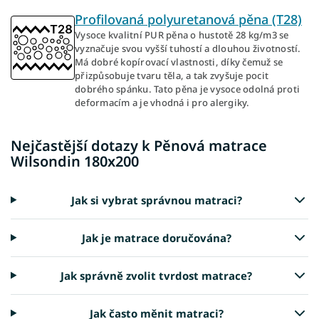
Profilovaná polyuretanová pěna (T28)
Vysoce kvalitní PUR pěna o hustotě 28 kg/m3 se
vyznačuje svou vyšší tuhostí a dlouhou životností.
Má dobré kopírovací vlastnosti, díky čemuž se
přizpůsobuje tvaru těla, a tak zvyšuje pocit
dobrého spánku. Tato pěna je vysoce odolná proti
deformacím a je vhodná i pro alergiky.
Nejčastější dotazy k Pěnová matrace
Wilsondin 180x200
Jak si vybrat správnou matraci?
Jak je matrace doručována?
Jak správně zvolit tvrdost matrace?
Jak často měnit matraci?