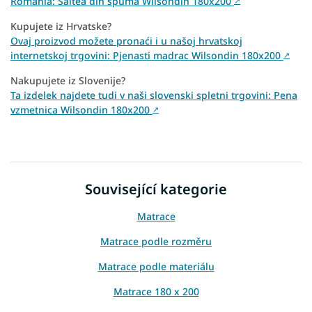
România: Saltea din spumă Wilsondin 180x200
↗
Kupujete iz Hrvatske?
Ovaj proizvod možete pronaći i u našoj hrvatskoj
internetskoj trgovini: Pjenasti madrac Wilsondin 180x200
↗
Nakupujete iz Slovenije?
Ta izdelek najdete tudi v naši slovenski spletni trgovini: Pena
vzmetnica Wilsondin 180x200
↗
Související kategorie
Matrace
Matrace podle rozměru
Matrace podle materiálu
Matrace 180 x 200