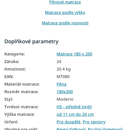
Pěnové matrace
Matrace podle výšky
Matrace podle nosnosti
Matrace Aloe Vera
Doplňkové parametry
Matrace z PUR pěny
Kategorie
:
Matrace 180 x 200
Slovenské matrace
Záruka
:
24
Matrace na polohovatelný rošt
Hmotnost
:
20.4 kg
Matrace podle tvrdosti
EAN
:
MT080
Materiál matrace
:
Pěna
Velké matrace
Rozměr matrace
:
180x200
Manželské matrace
Styl
:
Moderní
Antialergické matrace
Tvrdost matrace
:
H3 - středně tvrdý
Výška matrace
:
od 11 cm do 20 cm
Pěnové matrace 180x200
Určení
:
Pro dospělé
,
Pro seniory
Matrace Aloe Vera 180x200
Vhodná pro rošt
:
Pevný (laťkový)
,
Pružný (lamelový)