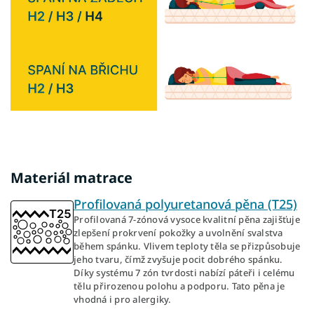
Materiál matrace
Profilovaná polyuretanová pěna (T25)
Profilovaná 7-zónová vysoce kvalitní pěna zajišťuje
zlepšení prokrvení pokožky a uvolnění svalstva
během spánku. Vlivem teploty těla se přizpůsobuje
jeho tvaru, čímž zvyšuje pocit dobrého spánku.
Díky systému 7 zón tvrdosti nabízí páteři i celému
tělu přirozenou polohu a podporu. Tato pěna je
vhodná i pro alergiky.