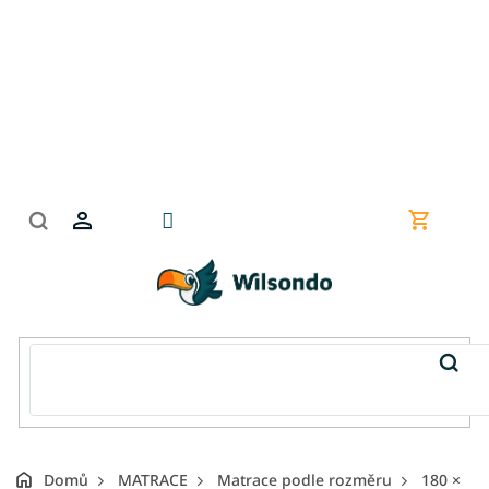
Přejít
na
obsah
Nákupní
košík
Domů
MATRACE
Matrace podle rozměru
180 ×