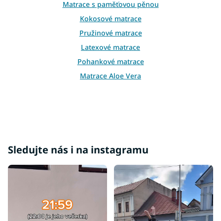
Matrace s paměťovou pěnou
v
ý
Kokosové matrace
p
Pružinové matrace
i
s
Latexové matrace
u
Pohankové matrace
Matrace Aloe Vera
Sledujte nás i na instagramu