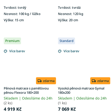
Tvrdost:
tvrdý
Tvrdost:
tvrdá
Nosnost:
100 kg ​​​​​/ lůžko
Nosnost:
120 kg
Výška:
15 cm
Výška:
20 cm
Premium
Standard
Více barev
Více barev
zdarma
zdarma
Pěnová matrace s paměťovou
Vysoká pěnová matrace Gymal
pěnou Flexora 180×200
180x200
Skladem | Odesíláme do 24h
Skladem | Odesíláme do 24h
(2 ks)
(1 ks)
4 919 Kč
7 069 Kč