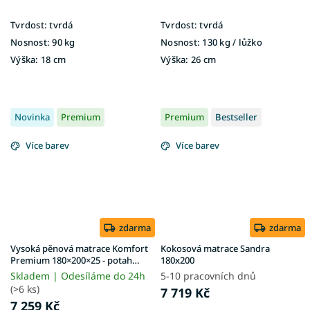
Tvrdost:
tvrdá
Tvrdost:
tvrdá
Nosnost:
90 kg
Nosnost:
130 kg ​​​​​/ lůžko
Výška:
18 cm
Výška:
26 cm
Novinka
Premium
Premium
Bestseller
Více barev
Více barev
zdarma
zdarma
Vysoká pěnová matrace Komfort
Kokosová matrace Sandra
Premium 180×200×25 - potah
180x200
Exclusive Premium
Skladem | Odesíláme do 24h
5-10 pracovních dnů
(>6 ks)
7 719 Kč
7 259 Kč