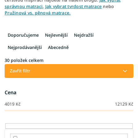
správnou matraci
,
Jak vybrat tvrdost matrace
nebo
Pružinová vs. pěnová matrace.
Ř
a
Doporučujeme
Nejlevnější
Nejdražší
z
e
Nejprodávanější
Abecedně
n
í
30
položek celkem
p
Zavřít filtr
r
o
d
Cena
u
k
4019
Kč
12129
Kč
t
ů