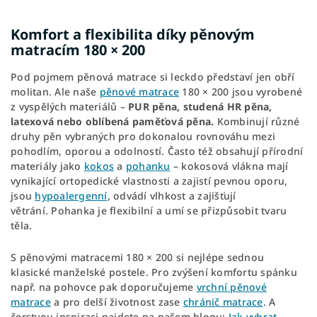
Komfort a flexibilita díky pěnovým
matracím 180 × 200
Pod pojmem pěnová matrace si leckdo představí jen obří
molitan. Ale naše
pěnové matrace
180 × 200 jsou vyrobené
z vyspělých materiálů –
PUR pěna, studená HR pěna,
latexová nebo oblíbená paměťová pěna.
Kombinují různé
druhy pěn vybraných pro dokonalou rovnováhu mezi
pohodlím, oporou a odolností. Často též obsahují přírodní
materiály jako
kokos
a
pohanku
– kokosová vlákna mají
vynikající ortopedické vlastnosti a zajistí
pevnou oporu,
jsou
hypoalergenní
, odvádí vlhkost a zajišťují
větrání. Pohanka je flexibilní a umí se přizpůsobit tvaru
těla.
S pěnovými matracemi 180 × 200 si nejlépe sednou
klasické manželské postele. Pro zvýšení komfortu spánku
např. na pohovce pak doporučujeme
vrchní pěnové
matrace
a pro delší životnost zase
chránič matrace
. A
čerstvou inspiraci najdete na našem blogu:
Jak vybrat