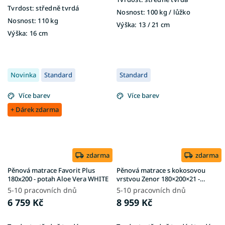
Tvrdost:
středně tvrdá
Nosnost:
100 kg ​​​​​/ lůžko
Nosnost:
110 kg
Výška:
13 / 21 cm
Výška:
16 cm
Novinka
Standard
Standard
Více barev
Více barev
+ Dárek zdarma
zdarma
zdarma
Pěnová matrace Favorit Plus
Pěnová matrace s kokosovou
180x200 - potah Aloe Vera WHITE
vrstvou Zenor 180×200×21 -
potah Silver
5-10 pracovních dnů
5-10 pracovních dnů
6 759 Kč
8 959 Kč