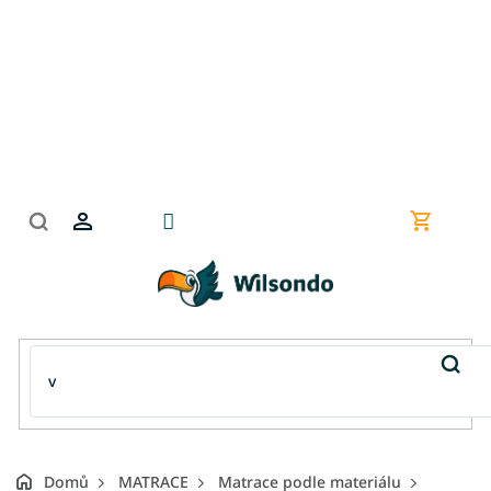
Přejít
na
obsah
Nákupní
košík
Domů
MATRACE
Matrace podle materiálu