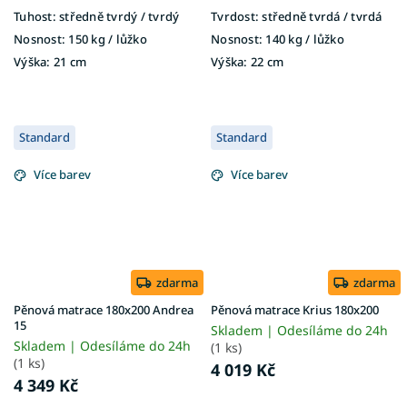
Tuhost:
středně tvrdý / tvrdý
Tvrdost:
středně tvrdá / tvrdá
Nosnost:
150 kg / lůžko
Nosnost:
140 kg​​​​​ / lůžko
Výška:
21 cm
Výška:
22 cm
Standard
Standard
Více barev
Více barev
zdarma
zdarma
Pěnová matrace 180x200 Andrea
Pěnová matrace Krius 180x200
15
Skladem | Odesíláme do 24h
Skladem | Odesíláme do 24h
(1 ks)
(1 ks)
4 019 Kč
4 349 Kč