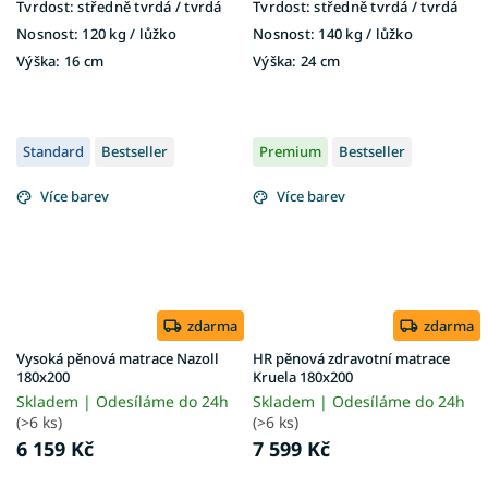
Tvrdost:
středně tvrdá / tvrdá
Tvrdost:
středně tvrdá / tvrdá
Nosnost:
120 kg ​​​​​/ lůžko
Nosnost:
140 kg ​​​​​/ lůžko
Výška:
16 cm
Výška:
24 cm
Standard
Bestseller
Premium
Bestseller
Více barev
Více barev
zdarma
zdarma
Vysoká pěnová matrace Nazoll
HR pěnová zdravotní matrace
180x200
Kruela 180x200
Skladem | Odesíláme do 24h
Skladem | Odesíláme do 24h
(>6 ks)
(>6 ks)
6 159 Kč
7 599 Kč