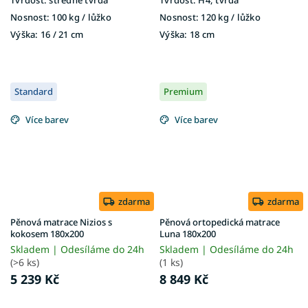
Nosnost:
100 kg ​​​​​/ lůžko
Nosnost:
120 kg / lůžko
Výška:
16 / 21 cm
Výška:
18 cm
Standard
Premium
Více barev
Více barev
zdarma
zdarma
Pěnová matrace Nizios s
Pěnová ortopedická matrace
kokosem 180x200
Luna 180x200
Skladem | Odesíláme do 24h
Skladem | Odesíláme do 24h
(>6 ks)
(1 ks)
5 239 Kč
8 849 Kč