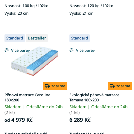
Nosnost:
100 kg ​​​​​/ lůžko
Nosnost:
120 kg​​​​​ / lůžko
Výška:
20 cm
Výška:
21 cm
Standard
Bestseller
Standard
Více barev
Více barev
zdarma
zdarma
Pěnová matrace Carolina
Ekologická pěnová matrace
180x200
Tamaya 180x200
Skladem | Odesíláme do 24h
Skladem | Odesíláme do 24h
(2 ks)
(1 ks)
4 979 Kč
6 289 Kč
od
Tvrdost:
středně tvrdá
Tvrdost:
H4, tvrdá