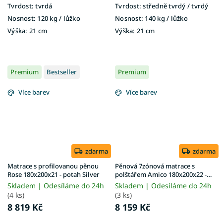
Tvrdost:
tvrdá
Tvrdost:
středně tvrdý / tvrdý
Nosnost:
120 kg​​​​​ / lůžko
Nosnost:
140 kg / lůžko
Výška:
21 cm
Výška:
21 cm
Premium
Bestseller
Premium
Více barev
Více barev
zdarma
zdarma
Matrace s profilovanou pěnou
Pěnová 7zónová matrace s
Rose 180x200x21 - potah Silver
polštářem Amico 180x200x22 -
potah Silver
Skladem | Odesíláme do 24h
Skladem | Odesíláme do 24h
(4 ks)
(3 ks)
8 819 Kč
8 159 Kč