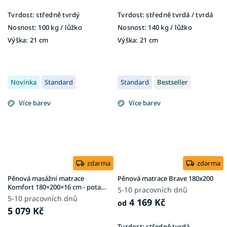
Tvrdost:
středně tvrdý
Tvrdost:
středně tvrdá / tvrdá
Nosnost:
100 kg / lůžko
Nosnost:
140 kg / lůžko
Výška:
21 cm
Výška:
21 cm
Novinka
Standard
Standard
Bestseller
Více barev
Více barev
zdarma
zdarma
Pěnová masážní matrace
Pěnová matrace Brave 180x200
Komfort 180×200×16 cm - potah
5-10 pracovních dnů
Matrix
5-10 pracovních dnů
4 169 Kč
od
5 079 Kč
Tvrdost:
středně tvrdá