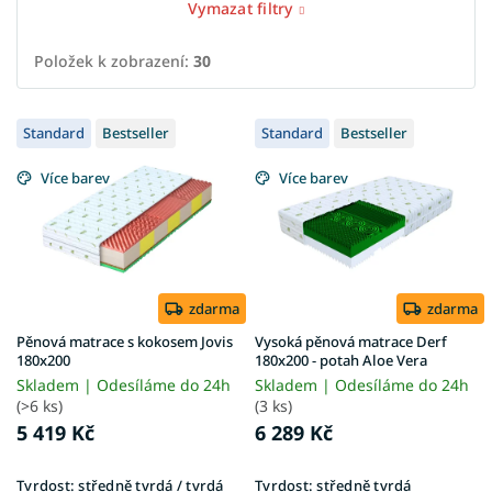
Vymazat filtry
Položek k zobrazení:
30
V
Standard
Bestseller
Standard
Bestseller
ý
p
Více barev
Více barev
i
s
p
r
o
d
zdarma
zdarma
u
Pěnová matrace s kokosem Jovis
Vysoká pěnová matrace Derf
k
180x200
180x200 - potah Aloe Vera
t
Skladem | Odesíláme do 24h
Skladem | Odesíláme do 24h
ů
(>6 ks)
(3 ks)
5 419 Kč
6 289 Kč
Tvrdost:
středně tvrdá / tvrdá
Tvrdost:
středně tvrdá