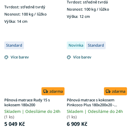
Tvrdost:
středně tvrdá
Tvrdost:
středně tvrdý
Nosnost:
100 kg​​​​​ / lůžko
Nosnost:
100 kg ​​​​​/ lůžko
Výška:
12 cm
Výška:
14 cm
Standard
Novinka
Standard
Více barev
Více barev
zdarma
zdarma
Pěnová matrace Rudy 15 s
Pěnová matrace s kokosem
kokosem 180x200
Pinkcoco Plus 180x200x20 -
potah Aloe Vera
Skladem | Odesíláme do 24h
Skladem | Odesíláme do 24h
(1 ks)
(1 ks)
5 049 Kč
6 909 Kč