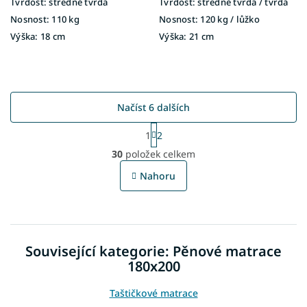
Tvrdost:
středně tvrdá
Tvrdost:
středně tvrdá / tvrdá
Nosnost:
110 kg
Nosnost:
120 kg ​​​​​/ lůžko
Výška:
18 cm
Výška:
21 cm
Načíst 6 dalších
S
1
2
t
O
r
30
položek celkem
v
á
l
n
Nahoru
á
k
o
d
v
a
á
c
n
í
í
Související kategorie: Pěnové matrace
p
r
180x200
v
k
Taštičkové matrace
y