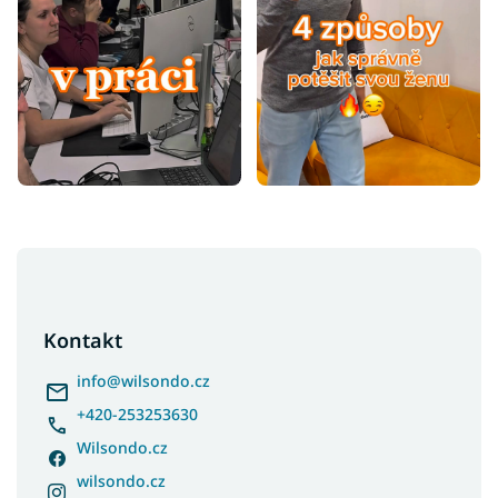
Z
á
p
a
Kontakt
t
í
info
@
wilsondo.cz
+420-253253630
Wilsondo.cz
wilsondo.cz