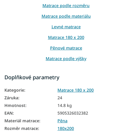
Matrace podle rozměru
Matrace podle materiálu
Levné matrace
Matrace 180 x 200
Pěnové matrace
Matrace podle výšky
Matrace podle nosnosti
Doplňkové parametry
Tenké matrace
Kategorie
:
Matrace 180 x 200
Molitanové matrace
Záruka
:
24
Matrace z PUR pěny
Hmotnost
:
14.8 kg
Matrace na polohovatelný rošt
EAN
:
5905326032382
Materiál matrace
:
Pěna
Matrace podle tvrdosti
Rozměr matrace
:
180x200