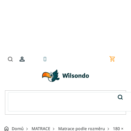
Přejít
na
obsah
Nákupní
košík
Domů
MATRACE
Matrace podle rozměru
180 ×