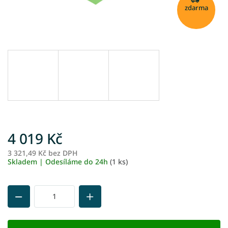
zdarma
4 019 Kč
3 321,49 Kč bez DPH
M
Skladem | Odesíláme do 24h
(1 ks)
ce