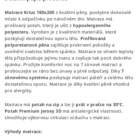
Matrace Krius 180x200
z kvalitní pěny, poskytne dokonalé
místo k odpočinku po náročném dni. Matrace má
prošívaný potah, který je ušit z
hypoalergenního
polyesteru.
Vyroben je z kvalitních materiálů, které
poskytují dostatečnou oporu tělu.
Profilovaná
polyuretanová pěna
zajišťuje prokrvení pokožky a
uvolnění svalstva během spánku. Matrace se vlivem teploty
těla přizpůsobuje jejímu tvaru a zvyšuje tak pocit dobrého
spánku. Prožijte komfortní noc na 7 zónové matraci a
probouzejte se ráno bez únavy a plně odpočatý. Díky
7
zónovému systému
poskytuje matraci páteři a celému tělu
dostatečnou oporu. Matrace je díky kvalitní pěně vhodná
pro alergiky.
Matrace má
potah na zip
a lze ji
prát v pračce na 30°C
.
Potah Premium Jersey 3D
má antialergické vlastnosti.
Umožňuje výbornou cirkulaci vzduchu v matraci.
Výhody matrace: