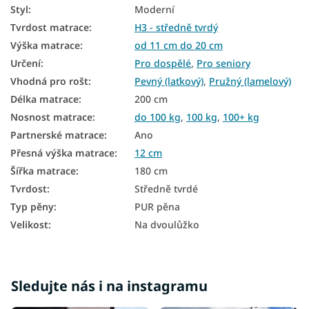
Zónové matrace
Styl
:
Moderní
Velké matrace
Tvrdost matrace
:
H3 - středně tvrdý
Výška matrace
:
od 11 cm do 20 cm
Manželské matrace
Určení
:
Pro dospělé
,
Pro seniory
7zónové matrace
Vhodná pro rošt
:
Pevný (laťkový)
,
Pružný (lamelový)
Délka matrace
:
200 cm
Pěnové matrace 180x200
Nosnost matrace
:
do 100 kg
,
100 kg
,
100+ kg
Molitanové matrace 180x200
Partnerské matrace
:
Ano
Přesná výška matrace
:
12 cm
Levné matrace 180x200
Šířka matrace
:
180 cm
Matrace tvrdost H3
Tvrdost
:
Středně tvrdé
Tenké matrace 180x200
Typ pěny
:
PUR pěna
Velikost
:
Na dvoulůžko
Matrace podle nosnosti - 100 kg
Matrace podle nosnosti do 100 kg
Matrace podle nosnosti 100+ kg
Sledujte nás i na instagramu