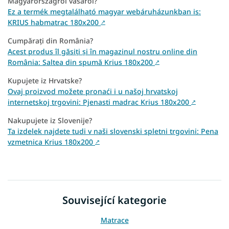
Magyarországról vásárol?
Ez a termék megtalálható magyar webáruházunkban is:
KRIUS habmatrac 180x200
↗
Cumpărați din România?
Acest produs îl găsiți și în magazinul nostru online din
România: Saltea din spumă Krius 180x200
↗
Kupujete iz Hrvatske?
Ovaj proizvod možete pronaći i u našoj hrvatskoj
internetskoj trgovini: Pjenasti madrac Krius 180x200
↗
Nakupujete iz Slovenije?
Ta izdelek najdete tudi v naši slovenski spletni trgovini: Pena
vzmetnica Krius 180x200
↗
Související kategorie
Matrace