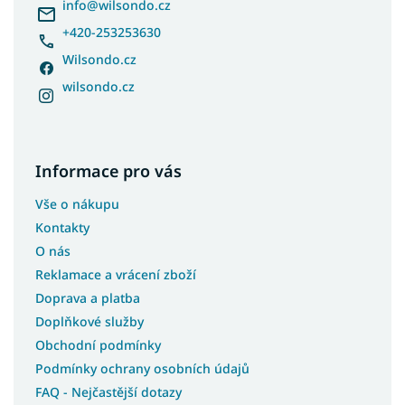
í
info
@
wilsondo.cz
+420-253253630
Wilsondo.cz
wilsondo.cz
Informace pro vás
Vše o nákupu
Kontakty
O nás
Reklamace a vrácení zboží
Doprava a platba
Doplňkové služby
Obchodní podmínky
Podmínky ochrany osobních údajů
FAQ - Nejčastější dotazy