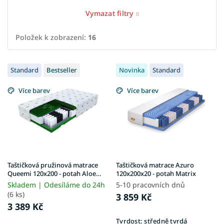
Vymazat filtry
Položek k zobrazení:
16
V
Standard
Bestseller
Novinka
Standard
ý
p
Více barev
Více barev
i
s
p
r
o
d
u
Taštičková pružinová matrace
Taštičková matrace Azuro
k
Queemi 120x200 - potah Aloe
120x200x20 - potah Matrix
Vera
t
Skladem | Odesíláme do 24h
5-10 pracovních dnů
ů
(6 ks)
3 859 Kč
3 389 Kč
Tvrdost:
středně tvrdá