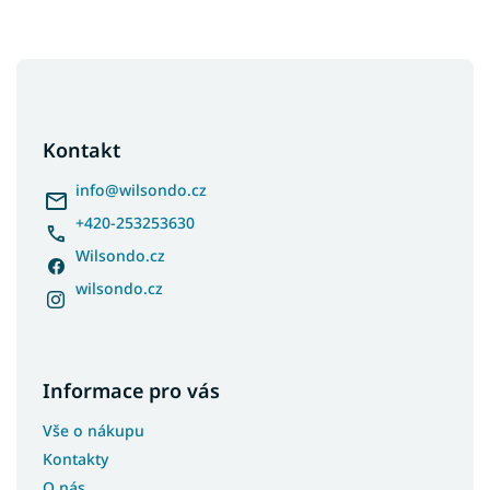
Z
á
p
a
Kontakt
t
í
info
@
wilsondo.cz
+420-253253630
Wilsondo.cz
wilsondo.cz
Informace pro vás
Vše o nákupu
Kontakty
O nás