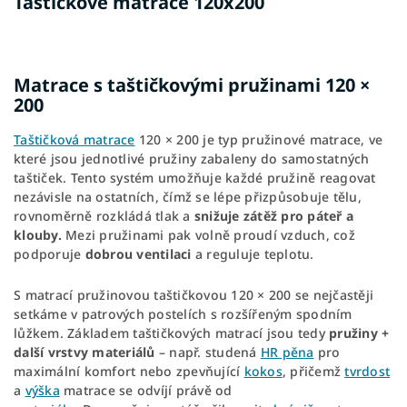
Taštičkové matrace 120x200
Matrace s taštičkovými pružinami 120 ×
200
Taštičková matrace
120 × 200 je typ pružinové matrace, ve
které jsou jednotlivé pružiny zabaleny do samostatných
taštiček. Tento systém umožňuje každé pružině reagovat
nezávisle na ostatních, čímž se lépe přizpůsobuje tělu,
rovnoměrně rozkládá tlak a
snižuje zátěž pro páteř a
klouby.
Mezi pružinami pak volně proudí vzduch, což
podporuje
dobrou ventilaci
a reguluje teplotu.
S matrací pružinovou taštičkovou 120 × 200 se nejčastěji
setkáme v patrových postelích s rozšířeným spodním
lůžkem. Základem taštičkových matrací jsou tedy
pružiny +
další vrstvy materiálů
– např. studená
HR pěna
pro
maximální komfort nebo zpevňující
kokos
, přičemž
tvrdost
a
výška
matrace se odvíjí právě od