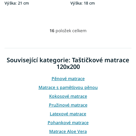
Výška:
21 cm
Výška:
18 cm
16
položek celkem
O
v
l
á
d
Související kategorie: Taštičkové matrace
a
120x200
c
í
p
Pěnové matrace
r
Matrace s paměťovou pěnou
v
k
Kokosové matrace
y
Pružinové matrace
v
ý
Latexové matrace
p
Pohankové matrace
i
s
Matrace Aloe Vera