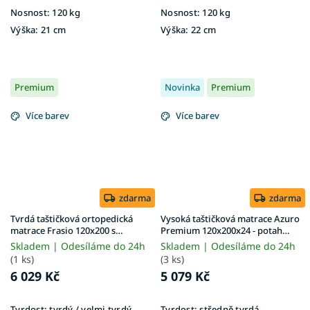
Nosnost:
120 kg
Nosnost:
120 kg
Výška:
21 cm
Výška:
22 cm
Premium
Novinka
Premium
Více barev
Více barev
zdarma
zdarma
Tvrdá taštičková ortopedická
Vysoká taštičková matrace Azuro
matrace Frasio 120x200 s
Premium 120x200x24 - potah
kokosem
Exclusive Premium
Skladem | Odesíláme do 24h
Skladem | Odesíláme do 24h
(1 ks)
(3 ks)
6 029 Kč
5 079 Kč
Tvrdost:
tvrdý / velmi tvrdý
Tvrdost:
středně tvrdá