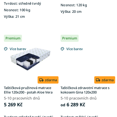
Tvrdost:
středně tvrdý
Nosnost:
120 kg
Nosnost:
100 kg
Výška:
20 cm
Výška:
21 cm
Premium
Premium
Více barev
Více barev
zdarma
zdarma
Taštičková pružinová matrace
Taštičková zdravotní matrace s
Ellie 120x200 - potah Aloe Vera
kokosem Gina 120x200
5-10 pracovních dnů
5-10 pracovních dnů
5 269 Kč
6 289 Kč
od
Tvrdost:
středně tvrdý / tvrdý
Tvrdost:
měkký / tvrdý