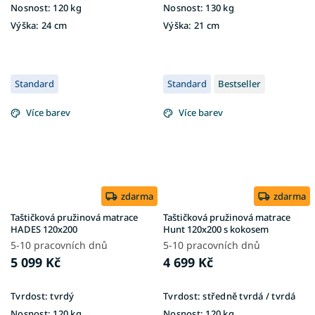
Nosnost:
120 kg
Nosnost:
130 kg
Výška:
24 cm
Výška:
21 cm
Standard
Standard
Bestseller
Více barev
Více barev
zdarma
zdarma
Taštičková pružinová matrace
Taštičková pružinová matrace
HADES 120x200
Hunt 120x200 s kokosem
5-10 pracovních dnů
5-10 pracovních dnů
5 099 Kč
4 699 Kč
Tvrdost:
tvrdý
Tvrdost:
středně tvrdá / tvrdá
Nosnost:
120 kg
Nosnost:
120 kg