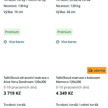
Nosnost:
130 kg
Nosnost:
120 kg
Výška:
19 cm
Výška:
24 cm
Premium
Premium
Více barev
Více barev
zdarma
Taštičková zdravotní matrace s
Taštičková matrace s kokosem
Aloe Vera Zendream 120x200
Memora 120x200
5-10 pracovních dnů
5-10 pracovních dnů
3 719 Kč
4 349 Kč
Tvrdost:
tvrdá
Tvrdost:
tvrdá / velmi tvrdá