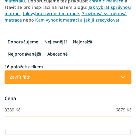
materiálu
. Doporučujeme též přikoupit
chránič matrace
a
stavit se pro inspiraci na našem blogu:
Jak vybrat správnou
matraci
,
Jak vybrat tvrdost matrace
,
Pružinová vs. pěnová
matrace
nebo
Kam vyhodit matraci a jak ji zrecyklovat.
Ř
a
Doporučujeme
Nejlevnější
Nejdražší
z
e
Nejprodávanější
Abecedně
n
í
16
položek celkem
p
Zavřít filtr
r
o
d
Cena
u
k
3389
Kč
6879
Kč
t
ů