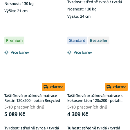
Tvrdost:
středně tvrdá / tvrdá
Nosnost:
130 kg
Nosnost:
130 kg
Výška:
21 cm
Výška:
24 cm
Premium
Standard
Bestseller
Více barev
Více barev
zdarma
zdarma
Taštičková pružinová matrace
Taštičková pružinová matrace s
Restin 120x200 - potah Recycled
kokosem Lion 120x200 - potah
Gold
5-10 pracovních dnů
5-10 pracovních dnů
5 089 Kč
4 309 Kč
Tvrdost:
středně tvrdá / tvrdá
Tuhost:
středně tvrdá / tvrdá