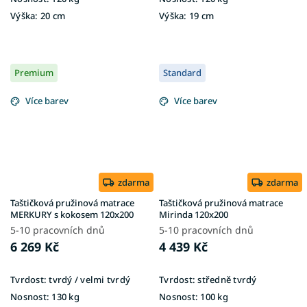
Výška:
20 cm
Výška:
19 cm
Premium
Standard
Více barev
Více barev
zdarma
zdarma
Taštičková pružinová matrace
Taštičková pružinová matrace
MERKURY s kokosem 120x200
Mirinda 120x200
5-10 pracovních dnů
5-10 pracovních dnů
6 269 Kč
4 439 Kč
Tvrdost:
tvrdý / velmi tvrdý
Tvrdost:
středně tvrdý
Nosnost:
130 kg
Nosnost:
100 kg