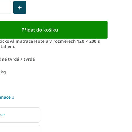
Přidat do košíku
štičková matrace Hotela v rozměrech 120 × 200 s
otahem.
dně tvrdá / tvrdá
 kg
rmace
 se