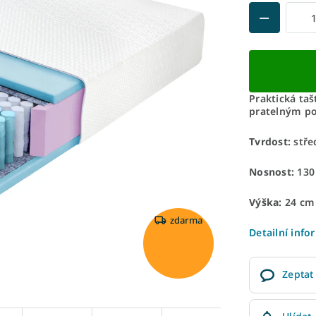
Praktická ta
pratelným p
Tvrdost:
stře
Nosnost:
130
Výška:
24 cm
zdarma
Detailní info
Zeptat