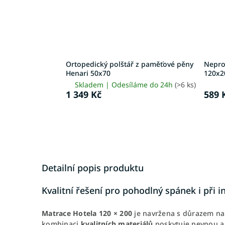
Ortopedický polštář z paměťové pěny
Nepro
Henari 50x70
120x2
Skladem | Odesíláme do 24h
(>6 ks)
1 349 Kč
589 
Detailní popis produktu
Kvalitní řešení pro pohodlný spánek i při 
Matrace
Hotela
120 × 200
je navržena s důrazem na 
kombinaci
kvalitních
materiálů
poskytuje pevnou a 