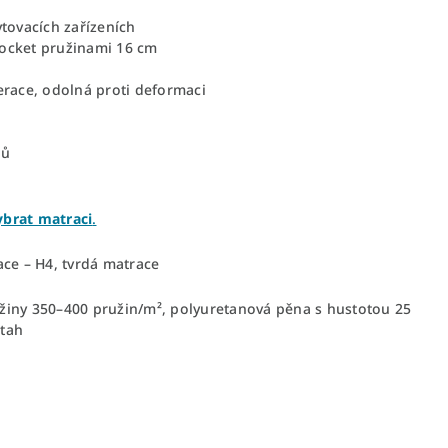
tovacích zařízeních
pocket pružinami 16 cm
erace, odolná proti deformaci
lů
ybrat matraci
.
ace – H4, tvrdá matrace
ružiny 350–400 pružin/m², polyuretanová pěna s hustotou 25
otah