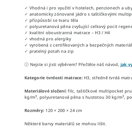
✓ Vhodná i pro využití v hotelech, penzionech a uby
✓ anatomicky zónované jádro s taštičkovými multi
✓ přizpůsobí se tvaru těla
✓ polyuretanová pěna zvyšující celkový pocit regen
✓ kvalitní oboustranná matrace – H3 / H4
✓ vhodná pro alergiky
✓ vyrobená z certifikovaných a bezpečných materiá
✓ pratelný potah na zip
ⓘ Nejste si jisti výběrem? Přečtěte náš návod,
jak v
Kategorie tvrdosti matrace:
H3, středně tvrdá matr
Materiálové složení:
filc, taštičkové multipocket p
3
3
kg/m
, polyuretanová pěna s hustotou 30 kg/m
, p
Rozměry:
120 × 200 × 24 cm
Některé barvy materiálů se mohou lišit.