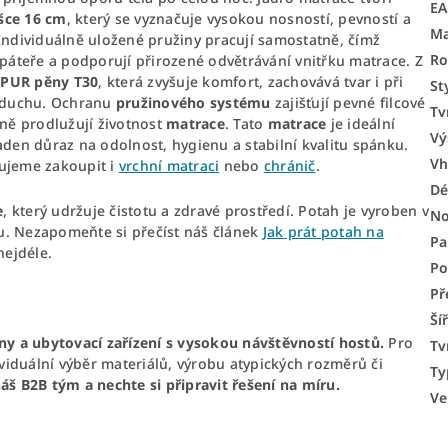
E
šce 16 cm
, který se vyznačuje vysokou nosností, pevností a
Ma
 Individuálně uložené pružiny pracují samostatně, čímž
Ro
áteře a podporují přirozené odvětrávání vnitřku matrace. Z
 PUR pěny T30
, která zvyšuje komfort, zachovává tvar i při
St
vzduchu. Ochranu
pružinového systému
zajišťují pevné filcové
Tv
zně prodlužují životnost
matrace
. Tato
matrace
je ideální
Vý
aden důraz na odolnost, hygienu a stabilní kvalitu spánku.
Vh
čujeme zakoupit i
vrchní matraci
nebo
chránič
.
Dé
e
, který udržuje čistotu a zdravé prostředí. Potah je vyroben v
No
u. Nezapomeňte si přečíst náš článek
Jak prát potah na
Pa
nejdéle.
Po
Př
Ší
ny a ubytovací zařízení s vysokou návštěvností hostů.
Pro
Tv
iduální výběr materiálů, výrobu atypických rozměrů či
Ty
áš B2B tým a nechte si připravit řešení na míru.
Ve