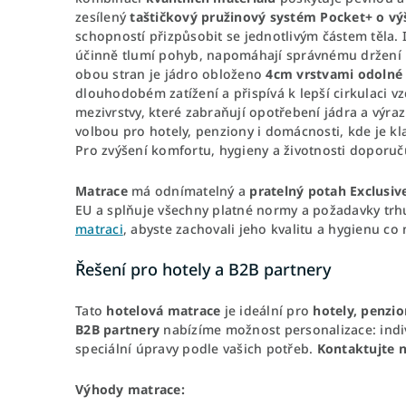
zesílený
taštičkový
pružinový
systém
Pocket+ o vý
schopností přizpůsobit se jednotlivým částem těla.
účinně tlumí pohyb, napomáhají správnému držení p
obou stran je jádro obloženo
4cm vrstvami odolné
dlouhodobém zatížení a přispívá k lepší cirkulaci 
mezivrstvy, které zabraňují opotřebení jádra a výra
volbou pro hotely, penziony i domácnosti, kde je kl
Pro zvýšení komfortu, hygieny a životnosti doporu
Matrace
má odnímatelný a
pratelný potah Exclusiv
EU
a splňuje všechny platné normy a požadavky trh
matraci
, abyste zachovali jeho kvalitu a hygienu co 
Řešení pro hotely a B2B partnery
Tato
hotelová
matrace
je ideální pro
hotely, penzio
B2B partnery
nabízíme možnost personalizace: indiv
speciální úpravy podle vašich potřeb.
Kontaktujte n
Výhody matrace: