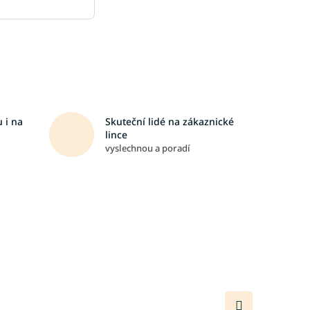
 i na
Skuteční lidé na zákaznické
lince
vyslechnou a poradí
Další