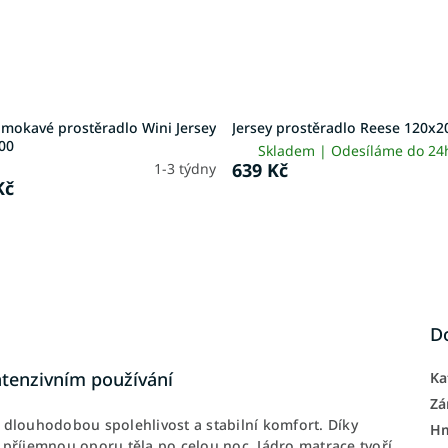
mokavé prostěradlo Wini Jersey
Jersey prostěradlo Reese 120x2
00
Skladem | Odesíláme do 2
639 Kč
1-3 týdny
Kč
D
intenzivním používání
Ka
Zá
dlouhodobou spolehlivost a stabilní komfort. Díky
H
příjemnou oporu těla po celou noc. Jádro matrace tvoří