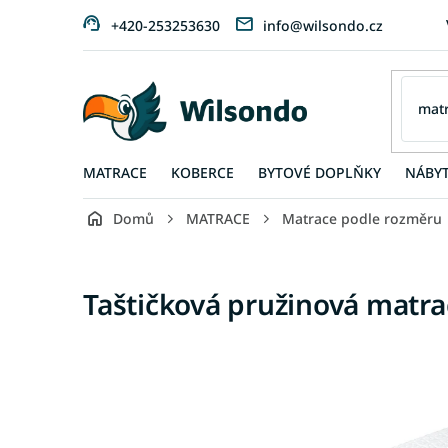
Přejít
+420-253253630
info@wilsondo.cz
na
obsah
MATRACE
KOBERCE
BYTOVÉ DOPLŇKY
NÁBY
Domů
MATRACE
Matrace podle rozměru
Taštičková pružinová matra