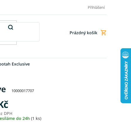
Doprava a platba
Doplňkové služby
Obchodní podmínky
Přihlášení
Prázdný košík
Nákupní
košík
potah Exclusive
ve
10000017707
Kč
ez DPH
Měrná
esíláme do 24h
(1 ks)
cena: