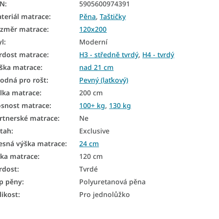
AN
:
5905600974391
teriál matrace
:
Pěna
,
Taštičky
změr matrace
:
120x200
yl
:
Moderní
rdost matrace
:
H3 - středně tvrdý
,
H4 - tvrdý
ška matrace
:
nad 21 cm
odná pro rošt
:
Pevný (laťkový)
lka matrace
:
200 cm
snost matrace
:
100+ kg
,
130 kg
rtnerské matrace
:
Ne
tah
:
Exclusive
esná výška matrace
:
24 cm
řka matrace
:
120 cm
rdost
:
Tvrdé
p pěny
:
Polyuretanová pěna
likost
:
Pro jednolůžko