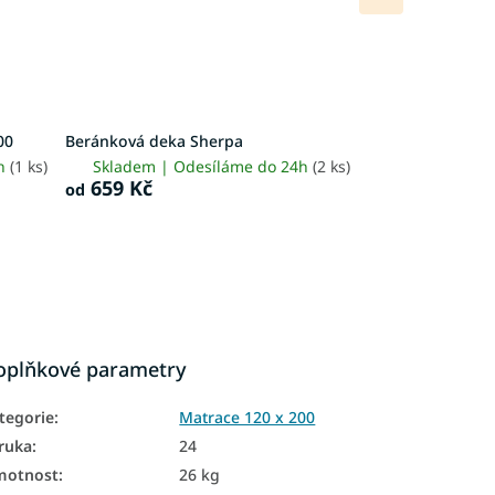
produkt
00
Beránková deka Sherpa
4h
(1 ks)
Skladem | Odesíláme do 24h
(2 ks)
659 Kč
od
oplňkové parametry
tegorie
:
Matrace 120 x 200
ruka
:
24
motnost
:
26 kg