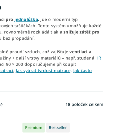
0
ací pro
jednolůžka
.
Jde o moderní typ
tkových taštičkách. Tento systém umožňuje každé
lu, rovnoměrně rozkládá tlak a
snižuje zátěž pro
u bez propadání.
lně proudí vzduch, což zajišťuje
ventilaci a
užiny + další vrstvy materiálů – např. studená
HR
aci 90 × 200 doporučujeme přikoupit
matraci
,
Jak vybrat tvrdost matrace,
Jak často
18
položek celkem
ně
Premium
Bestseller