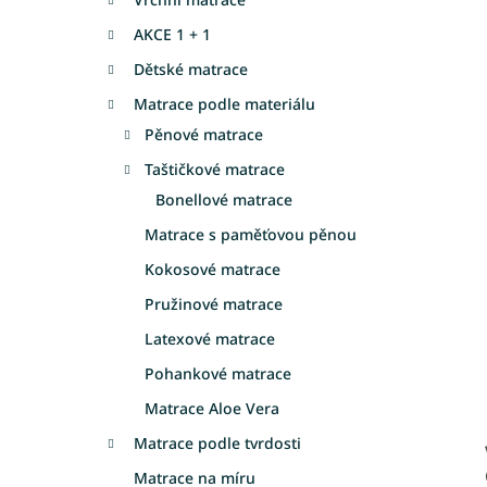
a
AKCE 1 + 1
n
e
Dětské matrace
l
Matrace podle materiálu
Pěnové matrace
Taštičkové matrace
Bonellové matrace
Matrace s paměťovou pěnou
Kokosové matrace
Pružinové matrace
Latexové matrace
Pohankové matrace
Matrace Aloe Vera
Matrace podle tvrdosti
Matrace na míru