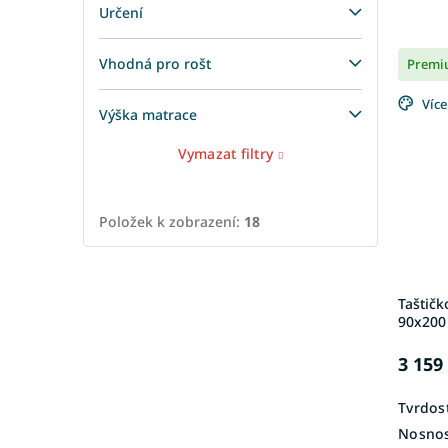
Určení
Vhodná pro rošt
Premi
Více
Výška matrace
Vymazat filtry
Položek k zobrazení:
18
Taštič
90x200
3 159
Tvrdost
Nosnos