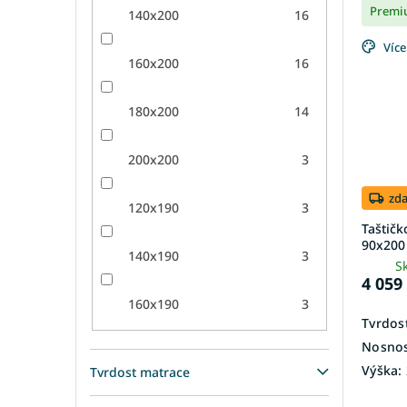
Premi
140x200
16
Více
160x200
16
180x200
14
200x200
3
zd
120x190
3
Taštičk
90x200 
140x190
3
S
4 059
160x190
3
Tvrdost
Nosnos
Výška:
Tvrdost matrace