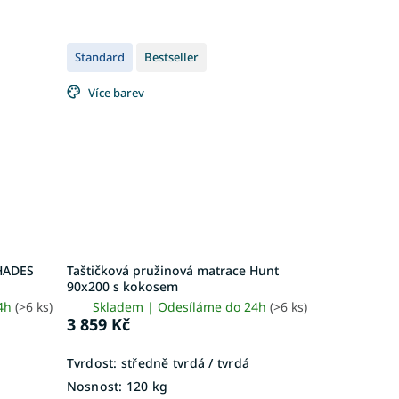
Standard
Bestseller
Více barev
 HADES
Taštičková pružinová matrace Hunt
90x200 s kokosem
24h
(>6 ks)
Skladem | Odesíláme do 24h
(>6 ks)
3 859 Kč
Tvrdost:
středně tvrdá / tvrdá
Nosnost:
120 kg