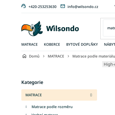
Přejít
+420-253253630
info@wilsondo.cz
na
obsah
MATRACE
KOBERCE
BYTOVÉ DOPLŇKY
NÁBY
Domů
MATRACE
Matrace podle materiál
P
High-
o
s
Přeskočit
t
Kategorie
kategorie
r
a
MATRACE
n
n
Matrace podle rozměru
í
p
Vrchní matrace