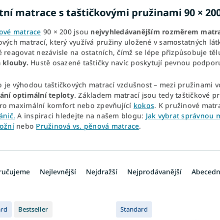
itní matrace s taštičkovými pružinami 90 × 20
kové matrace
90 × 200 jsou
nejvyhledávanějším rozměrem matr
ových matrací, který využívá pružiny uložené v samostatných lá
ě reagovat nezávisle na ostatních, čímž se lépe přizpůsobuje tě
a klouby.
Hustě osazené taštičky navíc poskytují pevnou podpor
 je výhodou taštičkových matrací vzdušnost – mezi pružinami vo
ání optimální teploty
. Základem matrací jsou tedy taštičkové pr
ro maximální komfort nebo zpevňující
kokos
. K pružinové matr
ánič.
A inspiraci hledejte na našem blogu:
Jak vybrat správnou 
ložní
nebo
Pružinová vs. pěnová matrace
.
ručujeme
Nejlevnější
Nejdražší
Nejprodávanější
Abeced
ard
Bestseller
Standard