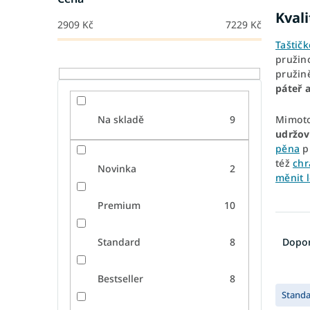
Kval
2909
Kč
7229
Kč
Taštič
pružin
pružin
páteř 
Mimoto
Na skladě
9
udržov
pěna
p
též
chr
Novinka
2
měnit 
Premium
10
Ř
a
Dopo
Standard
8
z
e
Bestseller
8
V
n
Stand
ý
í