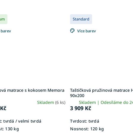
um
Standard
 barev
Více barev
ková matrace s kokosem Memora
Taštičková pružinová matrace
90x200
Skladem
(6 ks)
Skladem | Odesíláme do 
 Kč
3 909 Kč
:
tvrdá / velmi tvrdá
Tvrdost:
tvrdá
t:
130 kg
Nosnost:
120 kg