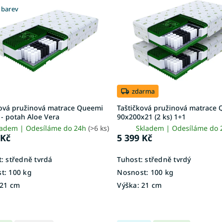
 barev
zdarma
ková pružinová matrace Queemi
Taštičková pružinová matrace
- potah Aloe Vera
90x200x21 (2 ks) 1+1
ladem | Odesíláme do 24h
(>6 ks)
Skladem | Odesíláme do
 Kč
5 399 Kč
:
středně tvrdá
Tuhost:
středně tvrdý
t:
100 kg
Nosnost:
100 kg
21 cm
Výška:
21 cm