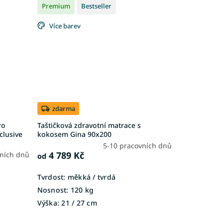
Premium
Bestseller
Více barev
zdarma
ro
Taštičková zdravotní matrace s
clusive
kokosem Gina 90x200
5-10 pracovních dnů
4 789 Kč
vních dnů
od
Tvrdost:
měkká / tvrdá
Nosnost:
120 kg
Výška:
21 / 27 cm