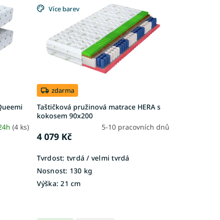
Více barev
zdarma
 Queemi
Taštičková pružinová matrace HERA s
kokosem 90x200
 24h
(4 ks)
5-10 pracovních dnů
4 079 Kč
Tvrdost:
tvrdá / velmi tvrdá
Nosnost:
130 kg
Výška:
21 cm