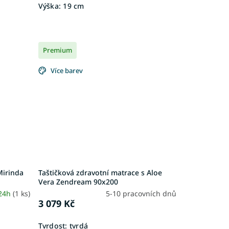
Výška:
19 cm
Premium
Více barev
Mirinda
Taštičková zdravotní matrace s Aloe
Vera Zendream 90x200
 24h
(1 ks)
5-10 pracovních dnů
3 079 Kč
Tvrdost:
tvrdá