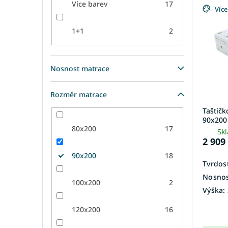
p
p
Více barev
17
Více
i
r
s
o
1+1
2
p
d
r
u
o
k
Nosnost matrace
d
t
u
ů
k
Rozměr matrace
t
Taštič
ů
90x200 
80x200
17
Sk
2 909
90x200
18
Tvrdost
Nosnos
100x200
2
Výška:
120x200
16