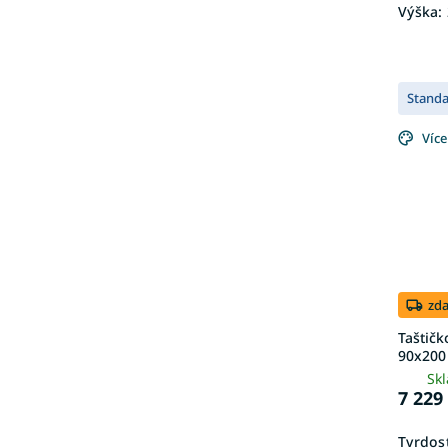
Výška:
Stand
Více
zd
Taštič
90x200
Sk
7 229
Tvrdost