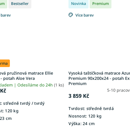
um
Bestseller
Novinka
Premium
 barev
Více barev
arma
ová pružinová matrace Ellie
Vysoká taštičková matrace Azu
- potah Aloe Vera
Premium 90x200x24 - potah Ex
Premium
kladem | Odesíláme do 24h
(1 ks)
 Kč
5-10 praco
3 859 Kč
:
středně tvrdý / tvrdý
Tvrdost:
středně tvrdá
t:
120 kg
Nosnost:
120 kg
23 cm
Výška:
24 cm