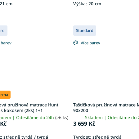
21 cm
Výška:
20 cm
ard
Standard
 barev
Více barev
arma
ková pružinová matrace Hunt
Taštičková pružinová matrace 
 s kokosem (2ks) 1+1
90x200
ladem | Odesíláme do 24h
(>6 ks)
Skladem | Odesíláme do
 Kč
3 659 Kč
:
středně tvrdá / tvrdá
Tvrdost:
středně tvrdá