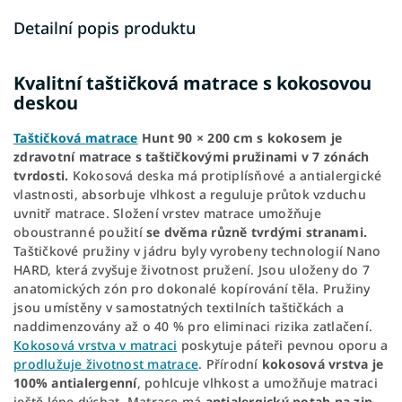
Detailní popis produktu
Kvalitní taštičková matrace s kokosovou
deskou
Taštičková matrace
Hunt 90 × 200 cm s kokosem je
zdravotní matrace s taštičkovými pružinami v 7 zónách
tvrdosti.
Kokosová deska má protiplísňové a antialergické
vlastnosti, absorbuje vlhkost a reguluje průtok vzduchu
uvnitř matrace. Složení vrstev matrace umožňuje
oboustranné použití
se dvěma různě tvrdými stranami.
Taštičkové pružiny v jádru byly vyrobeny technologií Nano
HARD, která zvyšuje životnost pružení. Jsou uloženy do 7
anatomických zón pro dokonalé kopírování těla. Pružiny
jsou umístěny v samostatných textilních taštičkách a
naddimenzovány až o 40 % pro eliminaci rizika zatlačení.
Kokosová vrstva v matraci
poskytuje páteři pevnou oporu a
prodlužuje životnost matrace
. Přírodní
kokosová vrstva je
100% antialergenní
, pohlcuje vlhkost a umožňuje matraci
ještě lépe dýchat. Matrace má
antialergický potah na zip