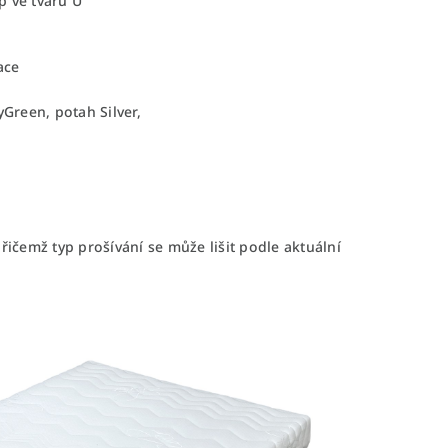
p ve tvaru U
ace
Green, potah Silver,
ičemž typ prošívání se může lišit podle aktuální