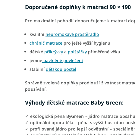
Doporučené doplňky k matraci 90 × 190
Pro maximální pohodlí doporučujeme k matraci dop
kvalitní
nepromokavé prostěradlo
chránič matrace
pro ještě vyšší hygienu
dětské
přikrývky
a
polštářky
přiměřené věku
jemné
bavlněné povlečení
stabilní
dětskou postel
Správně zvolené doplňky prodlouží životnost matrac
používání.
Výhody dětské matrace Baby Green:
✓ ekologická pěna ByGreen – jádro matrace obsahuj
✓ optimální opora těla – pěna s vyšší hustotou posk
✓ profilované jádro pro lepší odvětrání – speciáln