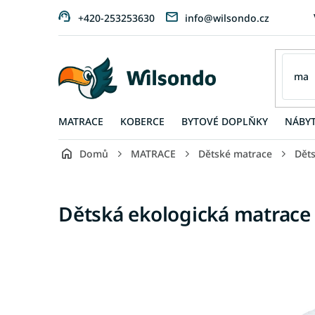
Přejít
+420-253253630
info@wilsondo.cz
na
obsah
MATRACE
KOBERCE
BYTOVÉ DOPLŇKY
NÁBY
Domů
MATRACE
Dětské matrace
Dět
Dětská ekologická matrace