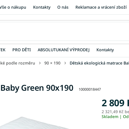
Vše o nákupu
Kontakty
O nás
Reklamace a vrácení zboží
TEK
PRO DĚTI
ABSOLUTUKANÍ VÝPRODEJ
Kontakty
ské podle rozměru
90 × 190
Dětská ekologická matrace B
 Baby Green 90x190
10000018447
2 809 
2 321,49 Kč b
Skladem | Od