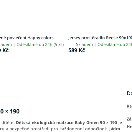
ěné povlečení Happy colors
Jersey prostěradlo Reese 90x19
ladem | Odesíláme do 24h
(5 ks)
Skladem | Odesíláme do 2
9 Kč
589 Kč
D
Ka
0 × 190
Zá
 dítěte.
Dětská ekologická matrace Baby Green 90 × 190
je
H
oru a bezpečné prostředí pro každodenní odpočinek. J
ádro