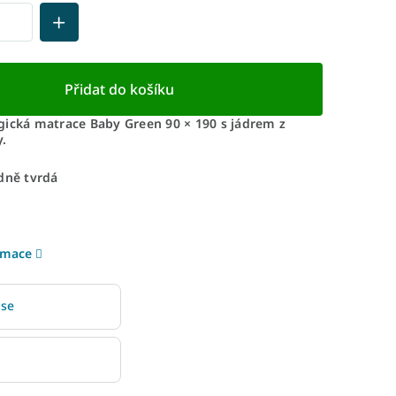
Přidat do košíku
gická matrace Baby Green 90 × 190 s jádrem z
.
dně tvrdá
rmace
 se