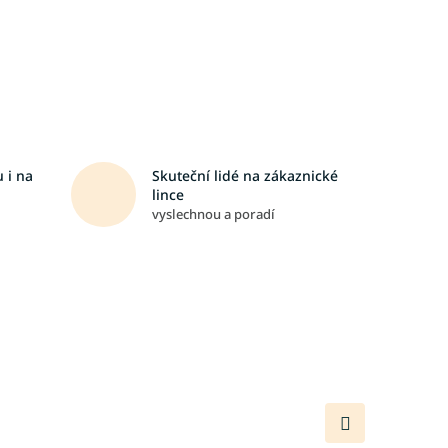
 i na
Skuteční lidé na zákaznické
lince
vyslechnou a poradí
Další
produkt