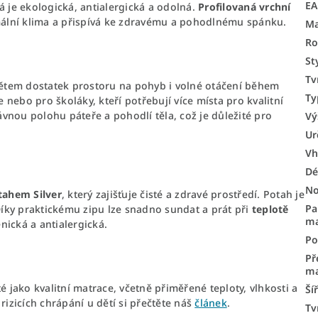
E
rá je ekologická, antialergická a odolná.
Profilovaná vrchní
imální klima a přispívá ke zdravému a pohodlnému spánku.
Ma
Ro
St
Tv
ětem dostatek prostoru na pohyb i volné otáčení během
Ty
e nebo pro školáky, kteří potřebují více místa pro kvalitní
vnou polohu páteře a pohodlí těla, což je důležité pro
Vý
Ur
Vh
Dé
No
tahem Silver
, který zajišťuje čisté a zdravé prostředí. Potah je
Pa
 Díky praktickému zipu lze snadno sundat a prát při
teplotě
ma
enická a antialergická.
Po
Př
ma
é jako kvalitní matrace, včetně přiměřené teploty, vlhkosti a
Ší
rizicích chrápání u dětí si přečtěte náš
článek
.
Tv