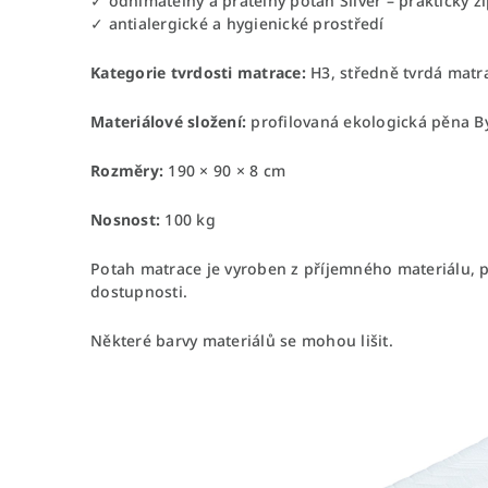
✓ odnímatelný a pratelný potah Silver – praktický zi
✓ antialergické a hygienické prostředí
Kategorie tvrdosti matrace:
H3, středně tvrdá matr
Materiálové složení:
profilovaná ekologická pěna By
Rozměry:
190 × 90 × 8 cm
Nosnost:
100 kg
Potah matrace je vyroben z příjemného materiálu, př
dostupnosti.
Některé barvy materiálů se mohou lišit.