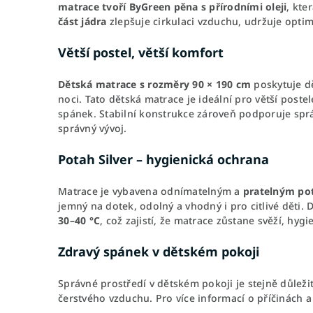
matrace tvoří ByGreen pěna s přírodními oleji
, kte
část jádra
zlepšuje cirkulaci vzduchu, udržuje opt
Větší postel, větší komfort
Dětská matrace s rozměry 90 × 190
cm
poskytuje d
noci. Tato dětská matrace je ideální pro větší postel
spánek. Stabilní konstrukce zároveň podporuje sprá
správný vývoj.
Potah Silver – hygienická ochrana
Matrace je vybavena odnímatelným a
pratelným po
jemný na dotek, odolný a vhodný i pro citlivé děti.
30–40 °C
, což zajistí, že matrace zůstane svěží, hygi
Zdravý spánek v dětském pokoji
Správné prostředí v dětském pokoji je stejně důležit
čerstvého vzduchu. Pro více informací o příčinách a 