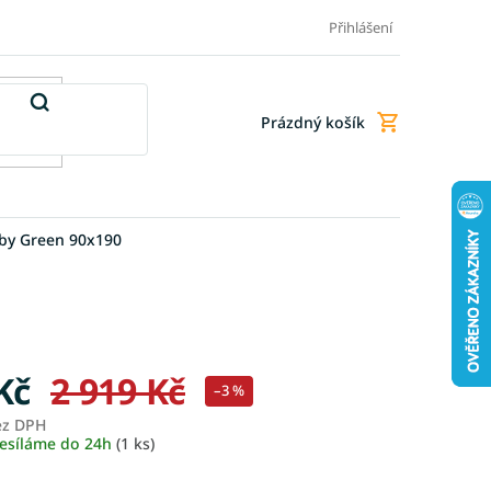
Doprava a platba
Doplňkové služby
Obchodní podmínky
Přihlášení
Prázdný košík
Nákupní
košík
aby Green 90x190
Kč
2 919 Kč
–3 %
ez DPH
Měrná
esíláme do 24h
(1 ks)
cena: