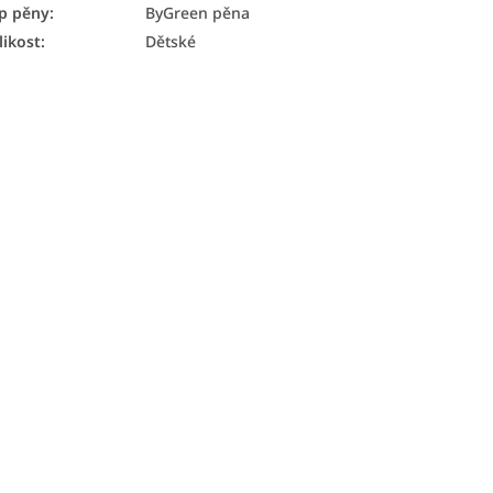
p pěny
:
ByGreen pěna
likost
:
Dětské