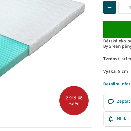
Dětská ekolo
ByGreen pěny
Tvrdost:
stře
Výška:
8 cm
Detailní info
2 919 Kč
Zeptat
–3 %
Hlídat