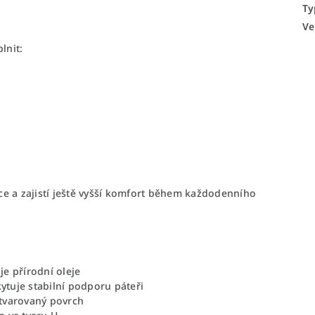
Ty
Ve
lnit:
e a zajistí ještě vyšší komfort během každodenního
e přírodní oleje
ytuje stabilní podporu páteři
ě tvarovaný povrch