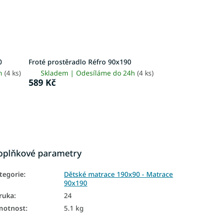
0
Froté prostěradlo Réfro 90x190
4h
(4 ks)
Skladem | Odesíláme do 24h
(4 ks)
589 Kč
oplňkové parametry
tegorie
:
Dětské matrace 190x90 - Matrace
90x190
ruka
:
24
motnost
:
5.1 kg