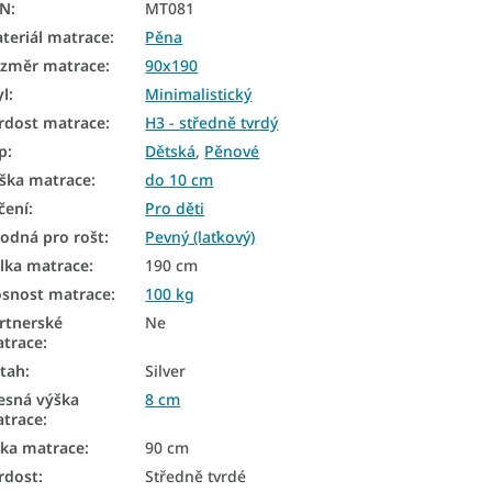
AN
:
MT081
teriál matrace
:
Pěna
změr matrace
:
90x190
yl
:
Minimalistický
rdost matrace
:
H3 - středně tvrdý
p
:
Dětská
,
Pěnové
ška matrace
:
do 10 cm
čení
:
Pro děti
odná pro rošt
:
Pevný (laťkový)
lka matrace
:
190 cm
snost matrace
:
100 kg
rtnerské
Ne
trace
:
tah
:
Silver
esná výška
8 cm
trace
:
řka matrace
:
90 cm
rdost
:
Středně tvrdé