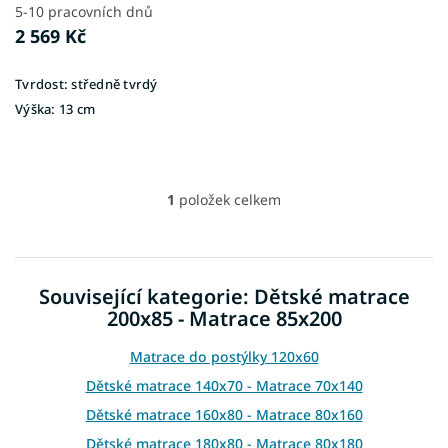
t
5-10 pracovních dnů
ů
2 569 Kč
Tvrdost:
středně tvrdý
Výška:
13 cm
1
položek celkem
O
v
l
á
d
Související kategorie: Dětské matrace
a
200x85 - Matrace 85x200
c
í
p
Matrace do postýlky 120x60
r
Dětské matrace 140x70 - Matrace 70x140
v
k
Dětské matrace 160x80 - Matrace 80x160
y
Dětské matrace 180x80 - Matrace 80x180