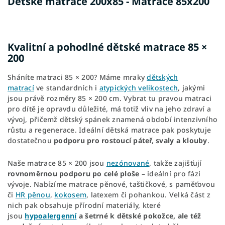
Dětské matrace 200x85 - Matrace 85x200
Kvalitní a pohodlné dětské matrace 85 ×
200
Sháníte
matraci 85 × 200? Máme mraky
dětských
matrací
ve standardních i
atypických velikostech
, jakými
jsou právě rozměry 85 × 200 cm. Vybrat tu pravou matraci
pro dítě je opravdu důležité, má totiž vliv na jeho zdraví a
vývoj, přičemž dětský spánek znamená období intenzivního
růstu a regenerace. Ideální dětská matrace pak poskytuje
dostatečnou
podporu pro rostoucí páteř, svaly a klouby
.
Naše matrace 85 × 200 jsou
nezónované
, takže zajišťují
rovnoměrnou podporu po celé ploše
– ideální pro fázi
vývoje. Nabízíme matrace pěnové, taštičkové, s paměťovou
či
HR pěnou
,
kokosem
, latexem či pohankou. Velká část z
nich pak obsahuje přírodní materiály, které
jsou
hypoalergenní
a
šetrné k dětské pokožce, ale též