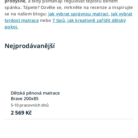
prodyšné,
a tedy pomáhají
regulovat teplotu během
spánku. Tápete? Ozvěte se, mrkněte na recenze a inspirujte
se na našem blogu:
Jak vybrat správnou matraci
,
Jak vybrat
tvrdost matrace
nebo
7 tipů, jak kreativně zařídit dětský
pokoj.
Nejprodávanější
Dětská pěnová matrace
Brave 200x85
5-10 pracovních dnů
2 569 Kč