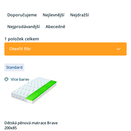
Ř
a
Doporučujeme
Nejlevnější
Nejdražší
z
e
Nejprodávanější
Abecedně
n
í
1
položek celkem
p
Otevřít filtr
r
o
V
d
Standard
ý
u
p
k
Více barev
i
t
s
ů
p
r
o
d
u
Dětská pěnová matrace Brave
k
200x85