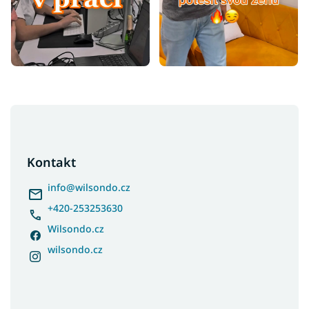
Z
á
p
a
Kontakt
t
í
info
@
wilsondo.cz
+420-253253630
Wilsondo.cz
wilsondo.cz