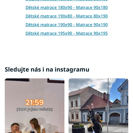
v
ý
Dětské matrace 180x90 - Matrace 90x180
p
Dětské matrace 190x80 - Matrace 80x190
i
s
Dětské matrace 190x90 - Matrace 90x190
u
Dětské matrace 195x90 - Matrace 90x195
Dětské matrace 200x80 - Matrace 80x200
Dětské matrace 200x90 - Matrace 90x200
Dětské matrace 200x100 - Matrace 100x200
Dětské matrace 200x120 - Matrace 120x200
Sledujte nás i na instagramu
Dětské matrace 200x140 - Matrace 140x200