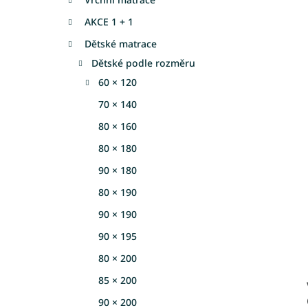
a
AKCE 1 + 1
n
e
Dětské matrace
l
Dětské podle rozměru
60 × 120
70 × 140
80 × 160
80 × 180
90 × 180
80 × 190
90 × 190
90 × 195
80 × 200
85 × 200
90 × 200