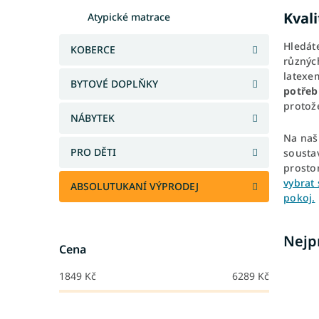
Kval
Atypické matrace
Hledát
KOBERCE
různý
latexem
BYTOVÉ DOPLŇKY
potřeb
protože
NÁBYTEK
Na naši
PRO DĚTI
soustav
prostor
vybrat
ABSOLUTUKANÍ VÝPRODEJ
pokoj.
Nejp
Cena
1849
Kč
6289
Kč