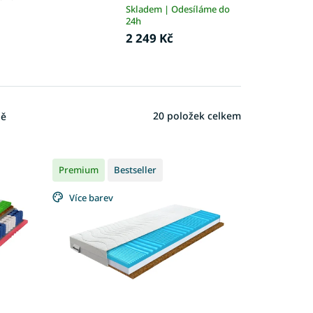
Skladem | Odesíláme do
24h
2 249 Kč
20
položek celkem
ně
Premium
Bestseller
Více barev