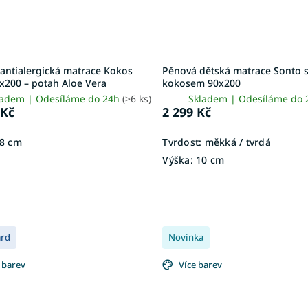
 antialergická matrace Kokos
Pěnová dětská matrace Sonto 
x200 – potah Aloe Vera
kokosem 90x200
ladem | Odesíláme do 24h
(>6 ks)
Skladem | Odesíláme do
 Kč
2 299 Kč
8 cm
Tvrdost:
měkká / tvrdá
Výška:
10 cm
ard
Novinka
 barev
Více barev