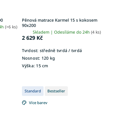
00
Pěnová matrace Karmel 15 s kokosem
90x200
24h
(>6 ks)
Skladem | Odesíláme do 24h
(4 ks)
2 629 Kč
Tvrdost:
středně tvrdá / tvrdá
Nosnost:
120 kg
Výška:
15 cm
Standard
Bestseller
Více barev