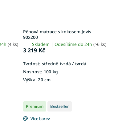
s
Pěnová matrace s kokosem Jovis
90x200
 24h
(4 ks)
Skladem | Odesíláme do 24h
(>6 ks)
3 219 Kč
Tvrdost:
středně tvrdá / tvrdá
Nosnost:
100 kg
Výška:
20 cm
Premium
Bestseller
Více barev