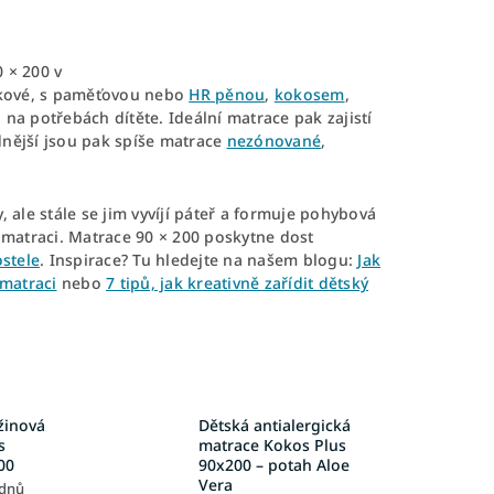
 × 200 v
čkové, s paměťovou nebo
HR pěnou
,
kokosem
,
na potřebách dítěte. Ideální matrace pak zajistí
nější jsou pak spíše matrace
nezónované
,
y, ale stále se jim vyvíjí páteř a formuje pohybová
 matraci. Matrace 90 × 200 poskytne dost
stele
. Inspirace? Tu hledejte na našem blogu:
Jak
 matraci
nebo
7 tipů, jak kreativně zařídit dětský
žinová
Dětská antialergická
s
matrace Kokos Plus
00
90x200 – potah Aloe
Vera
 dnů