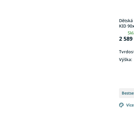
Dětská 
KID 90
Sk
2 589
Tvrdost
Výška:
Bestse
Více