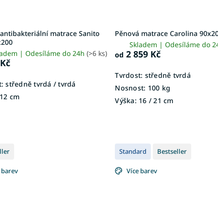
antibakteriální matrace Sanito
Pěnová matrace Carolina 90x2
x200
Skladem | Odesíláme do 
2 859 Kč
ladem | Odesíláme do 24h
(>6 ks)
od
 Kč
Tvrdost:
středně tvrdá
:
středně tvrdá / tvrdá
Nosnost:
100 kg
12 cm
Výška:
16 / 21 cm
ller
Standard
Bestseller
 barev
Více barev