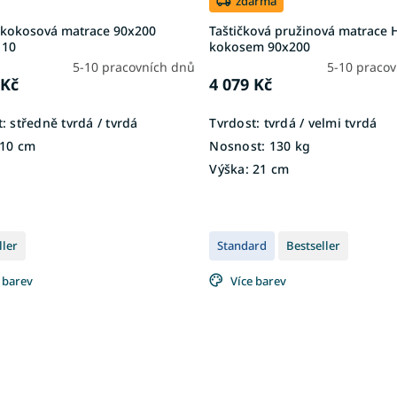
zdarma
 kokosová matrace 90x200
Taštičková pružinová matrace 
 10
kokosem 90x200
5-10 pracovních dnů
5-10 praco
 Kč
4 079 Kč
:
středně tvrdá / tvrdá
Tvrdost:
tvrdá / velmi tvrdá
10 cm
Nosnost:
130 kg
Výška:
21 cm
ller
Standard
Bestseller
 barev
Více barev