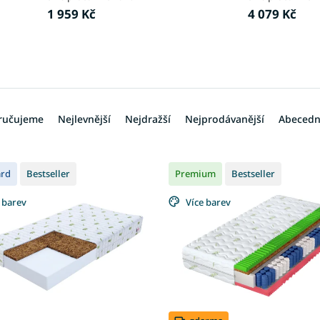
1 959 Kč
4 079 Kč
ručujeme
Nejlevnější
Nejdražší
Nejprodávanější
Abeced
ard
Bestseller
Premium
Bestseller
 barev
Více barev