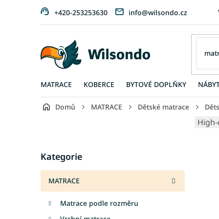
Přejít
+420-253253630
info@wilsondo.cz
na
obsah
MATRACE
KOBERCE
BYTOVÉ DOPLŇKY
NÁBY
Domů
MATRACE
Dětské matrace
Dět
P
High-
o
s
Přeskočit
t
Kategorie
kategorie
r
a
MATRACE
n
n
Matrace podle rozměru
í
p
Vrchní matrace