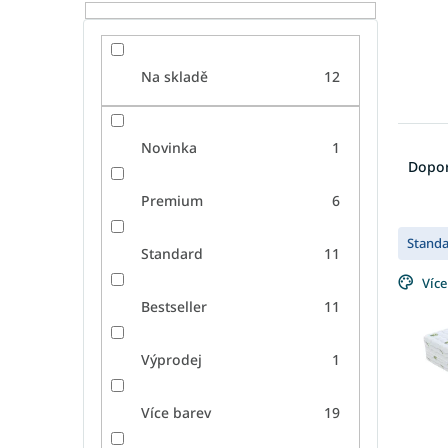
Na skladě
12
Ř
Novinka
1
a
Dopo
z
Premium
6
e
V
n
Stand
ý
í
Standard
11
p
p
Více
i
r
Bestseller
11
s
o
p
d
r
u
Výprodej
1
o
k
d
t
Více barev
19
u
ů