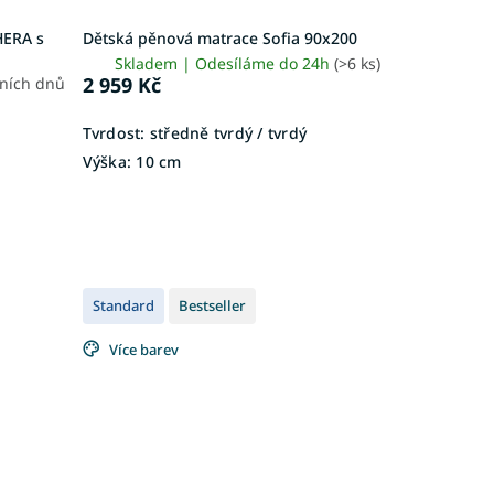
HERA s
Dětská pěnová matrace Sofia 90x200
Skladem | Odesíláme do 24h
(>6 ks)
2 959 Kč
vních dnů
Tvrdost:
středně tvrdý / tvrdý
Výška:
10 cm
Standard
Bestseller
Více barev