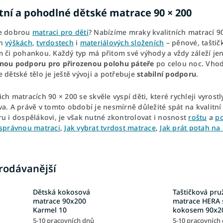
itní a pohodlné dětské matrace 90 × 200
e dobrou
matraci pro děti
? Nabízíme mraky kvalitních matrací 90
ch
výškách
,
tvrdostech
i
materiálových složeních
– pěnové, tašti
 či pohankou. Každý typ má přitom své výhody a vždy záleží jen 
nou podporu pro přirozenou polohu páteře
po celou noc. Vhod
 dětské tělo je ještě vývoji a potřebuje
stabilní podporu
.
ch matracích 90 × 200 se skvěle vyspí děti, které rychleji vyrostl
a. A právě v tomto období je nesmírně důležité spát na kvalitní
u i dospělákovi, je však nutné zkontrolovat i nosnost
roštu
a
po
 správnou matraci
,
Jak vybrat tvrdost matrace
,
Jak prát potah na
rodávanější
Dětská kokosová
Taštičková pru
matrace 90x200
matrace HERA 
Karmel 10
kokosem 90x2
5-10 pracovních dnů
5-10 pracovních