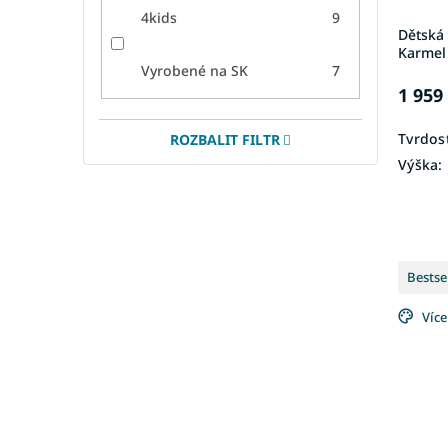
k
4kids
9
t
Dětská
ů
Karmel
Vyrobené na SK
7
1 959
Tvrdost
ROZBALIT FILTR
Výška:
Bestse
Více