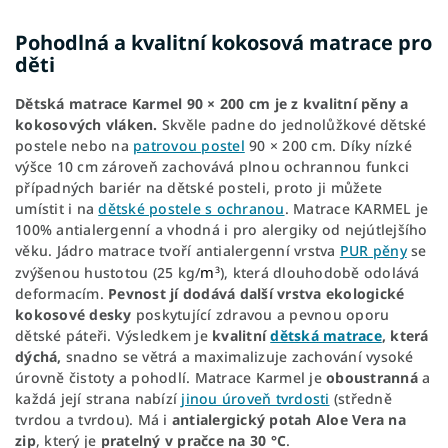
Pohodlná a kvalitní kokosová matrace pro
děti
Dětská matrace Karmel 90 × 200 cm je z kvalitní pěny a
kokosových vláken.
Skvěle padne do jednolůžkové dětské
postele nebo na
patrovou postel
90 × 200 cm. Díky nízké
výšce 10 cm zároveň zachovává plnou ochrannou funkci
případných bariér na dětské posteli, proto ji můžete
umístit i na
dětské postele s ochranou
. Matrace KARMEL je
100% antialergenní a vhodná i pro alergiky od nejútlejšího
věku. Jádro matrace tvoří antialergenní vrstva
PUR pěny
se
m
zvýšenou hustotou (25 kg/
), která dlouhodobě odolává
3
deformacím.
Pevnost jí dodává další vrstva ekologické
kokosové desky
poskytující zdravou a pevnou oporu
dětské páteři. Výsledkem je
kvalitní
dětská matrace
, která
dýchá,
snadno se větrá a maximalizuje zachování vysoké
úrovně čistoty a pohodlí. Matrace Karmel je
oboustranná
a
každá její strana nabízí
jinou úroveň tvrdosti
(středně
tvrdou a tvrdou). Má i
antialergický potah Aloe Vera na
zip
, který je
pratelný v pračce na 30 °C
.