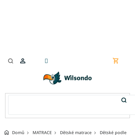
Přejít
na
obsah
Nákupní
košík
Domů
MATRACE
Dětské matrace
Dětské podle