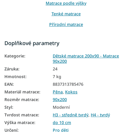
Matrace podle výšky
Tenké matrace
Přírodní matrace
Podlahové matrace
Doplňkové parametry
Matrace na zem
Kategorie
:
Dětské matrace 200x90 - Matrace
Nejprodávanější matrace
90x200
Oboustranné matrace
Záruka
:
24
Hmotnost
:
7 kg
Matrace podle tvrdosti
EAN
:
8837313785476
Tvrdé matrace
Materiál matrace
:
Pěna
,
Kokos
Zdravotní matrace
Rozměr matrace
:
90x200
Styl
:
Moderní
Dětské matrace podle rozměru
Tvrdost matrace
:
H3 - středně tvrdý
,
H4 - tvrdý
Dětské matrace podle materiálu
Výška matrace
:
do 10 cm
Určení
:
Pro děti
Dětské kokosové matrace