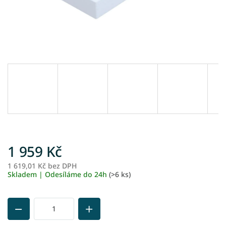
1 959 Kč
1 619,01 Kč bez DPH
M
Skladem | Odesíláme do 24h
(>6 ks)
ce