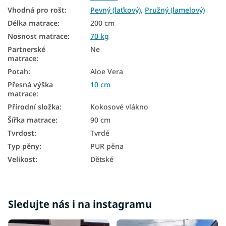
Vhodná pro rošt
:
Pevný (laťkový)
,
Pružný (lamelový)
Dětské nezónované matrace
Délka matrace
:
200 cm
Nosnost matrace
:
70 kg
Levné matrace 90x200
Partnerské
Ne
Matrace tvrdost H3
matrace
:
Potah
:
Aloe Vera
Matrace tvrdost H4
Přesná výška
10 cm
Tvrdé matrace 90x200
matrace
:
Přírodní složka
:
Kokosové vlákno
Zdravotní matrace 90x200
Šířka matrace
:
90 cm
Tenké matrace 90x200
Tvrdost
:
Tvrdé
Typ pěny
:
PUR pěna
Velikost
:
Dětské
Sledujte nás i na instagramu