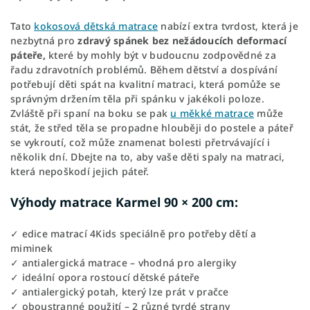
Tato
kokosová dětská matrace
nabízí extra tvrdost, která je
nezbytná pro
zdravý spánek bez nežádoucích deformací
páteře,
které by mohly být v budoucnu zodpovědné za
řadu zdravotních problémů. Během dětství a dospívání
potřebují děti spát na kvalitní matraci, která pomůže se
správným držením těla při spánku v jakékoli poloze.
Zvláště při spaní na boku se pak
u měkké matrace
může
stát, že střed těla se propadne hlouběji do postele a páteř
se vykroutí, což může znamenat bolesti přetrvávající i
několik dní. Dbejte na to, aby vaše děti spaly na matraci,
která nepoškodí jejich páteř.
Výhody matrace Karmel 90 × 200 cm:
✓ edice matrací 4Kids speciálně pro potřeby dětí a
miminek
✓ antialergická matrace – vhodná pro alergiky
✓ ideální opora rostoucí dětské páteře
✓ antialergický potah, který lze prát v pračce
✓ oboustranné použití – 2 různé tvrdé strany