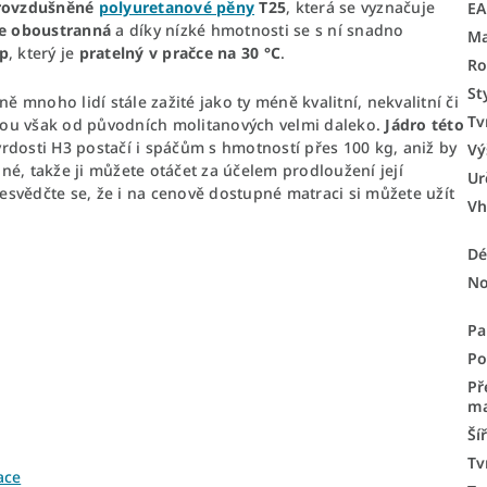
rovzdušněné
polyuretanové pěny
T25
, která se vyznačuje
E
je oboustranná
a díky nízké hmotnosti se s ní snadno
Ma
ip
, který je
pratelný v pračce na 30 °C
.
Ro
St
ě mnoho lidí stále zažité jako ty méně kvalitní, nekvalitní či
Tv
ou však od původních molitanových velmi daleko.
Jádro této
vrdosti H3 postačí i spáčům s hmotností přes 100 kg, aniž by
Vý
jné, takže ji můžete otáčet za účelem prodloužení její
Ur
řesvědčte se, že i na cenově dostupné matraci si můžete užít
Vh
Dé
No
Pa
Po
Př
ma
Ší
Tv
ace