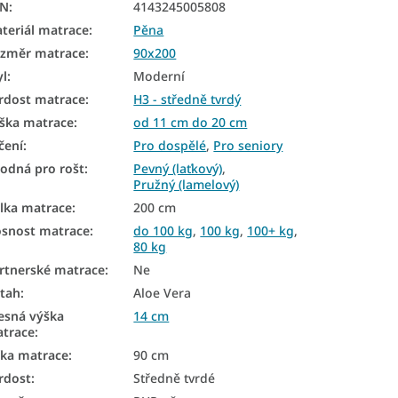
AN
:
4143245005808
teriál matrace
:
Pěna
změr matrace
:
90x200
yl
:
Moderní
rdost matrace
:
H3 - středně tvrdý
ška matrace
:
od 11 cm do 20 cm
čení
:
Pro dospělé
,
Pro seniory
odná pro rošt
:
Pevný (laťkový)
,
Pružný (lamelový)
lka matrace
:
200 cm
snost matrace
:
do 100 kg
,
100 kg
,
100+ kg
,
80 kg
rtnerské matrace
:
Ne
tah
:
Aloe Vera
esná výška
14 cm
trace
:
řka matrace
:
90 cm
rdost
:
Středně tvrdé