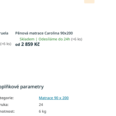
produkt
ruela
Pěnová matrace Carolina 90x200
Skladem | Odesíláme do 24h
(>6 ks)
2 859 Kč
h
(>6 ks)
od
oplňkové parametry
tegorie
:
Matrace 90 x 200
ruka
:
24
motnost
:
6 kg