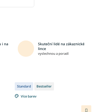
 i na
Skuteční lidé na zákaznické
lince
vyslechnou a poradí
Standard
Bestseller
Více barev
Další