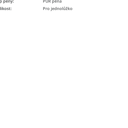
p pěny
:
PUR pěna
likost
:
Pro jednolůžko