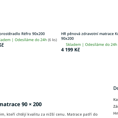
prostěradlo Réfro 90x200
HR pěnová zdravotní matrace K
90x200
ladem | Odesíláme do 24h
(6 ks)
Kč
Skladem | Odesíláme do 24
4 199 Kč
D
Ka
matrace 90 × 200
Zá
H
, kteří chtějí kvalitu za nižší cenu. Matrace patří do