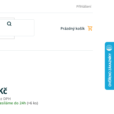
Doprava a platba
Doplňkové služby
Obchodní podmínky
Přihlášení
Prázdný košík
Nákupní
košík
Kč
ez DPH
Měrná
esíláme do 24h
(>6 ks)
cena: