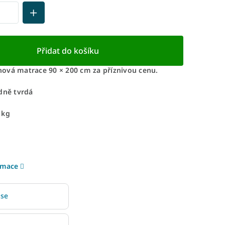
Přidat do košíku
ová matrace 90 × 200 cm za příznivou cenu.
dně tvrdá
 kg
rmace
 se