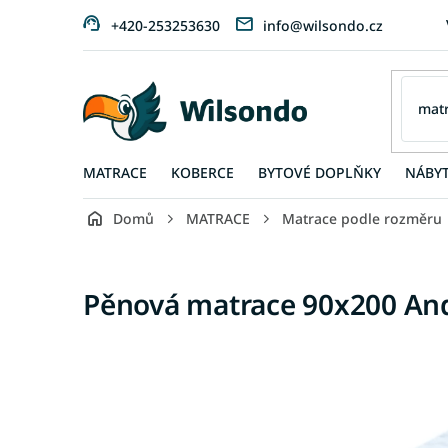
Přejít
+420-253253630
info@wilsondo.cz
na
obsah
MATRACE
KOBERCE
BYTOVÉ DOPLŇKY
NÁBY
Domů
MATRACE
Matrace podle rozměru
Pěnová matrace 90x200 An