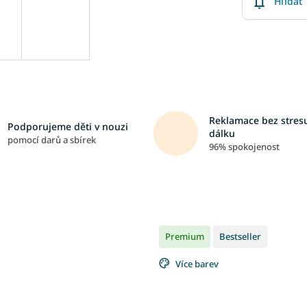
Hlídat
Reklamace bez stresu
Podporujeme děti v nouzi
dálku
pomocí darů a sbírek
96% spokojenost
Premium
Bestseller
Více barev