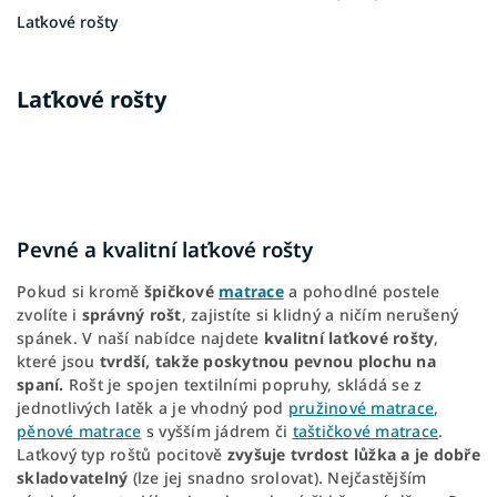
Laťkové rošty
Laťkové rošty
Pevné a kvalitní laťkové rošty
Pokud si kromě
špičkové
matrace
a pohodlné postele
zvolíte i
správný rošt
, zajistíte si klidný a ničím nerušený
spánek. V naší nabídce najdete
kvalitní laťkové rošty
,
které jsou
tvrdší, takže poskytnou pevnou plochu na
spaní.
Rošt je spojen textilními popruhy, skládá se z
jednotlivých latěk a je vhodný pod
pružinové matrace
,
pěnové matrace
s vyšším jádrem či
taštičkové matrace
.
Laťkový typ roštů pocitově
zvyšuje tvrdost lůžka a je dobře
skladovatelný
(lze jej snadno srolovat). Nejčastějším