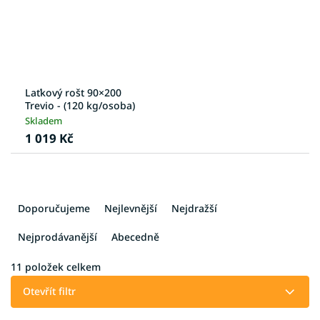
Laťkový rošt 90×200
Trevio - (120 kg/osoba)
Skladem
1 019 Kč
Ř
a
Doporučujeme
Nejlevnější
Nejdražší
z
e
Nejprodávanější
Abecedně
n
í
11
položek celkem
p
Otevřít filtr
r
o