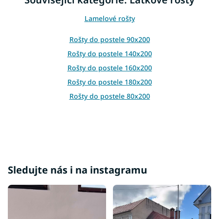
a
c
Lamelové rošty
í
p
r
Rošty do postele 90x200
v
Rošty do postele 140x200
k
y
Rošty do postele 160x200
v
Rošty do postele 180x200
ý
p
Rošty do postele 80x200
i
s
u
Sledujte nás i na instagramu