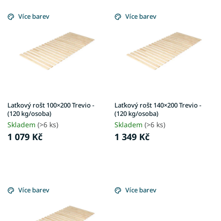
V
d
ý
Více barev
Více barev
u
p
k
i
t
s
ů
p
r
o
d
u
Laťkový rošt 100×200 Trevio -
Laťkový rošt 140×200 Trevio -
k
(120 kg/osoba)
(120 kg/osoba)
t
Skladem
(>6 ks)
Skladem
(>6 ks)
ů
1 079 Kč
1 349 Kč
Více barev
Více barev