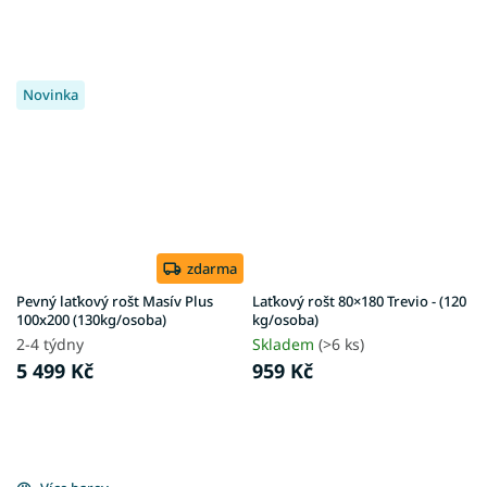
Novinka
zdarma
Pevný laťkový rošt Masív Plus
Laťkový rošt 80×180 Trevio - (120
100x200 (130kg/osoba)
kg/osoba)
2-4 týdny
Skladem
(>6 ks)
5 499 Kč
959 Kč