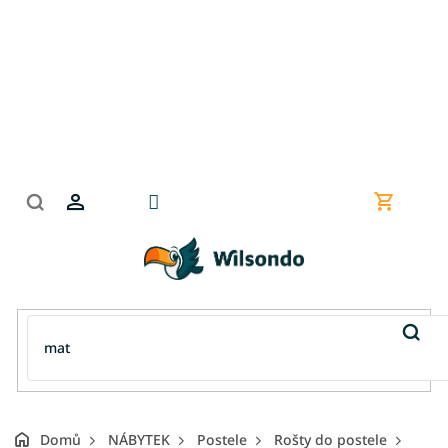
Přejít
na
obsah
Nákupní
košík
Domů
NÁBYTEK
Postele
Rošty do postele