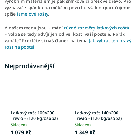
výrobním materiálem je pak smrkové či březové dřevo. Pro
vyznavače spánku na měkčím povrchu však doporučujeme
spíše
lamelové rošty
.
V našem menu jsou k mání
různé rozměry laťkových roštů
– volba se tedy odvíjí jen od velikosti vaší postele. Pořád
váháte? Pročtěte si náš článek na téma
Jak vybrat ten pravý
rošt na postel
.
Nejprodávanější
Laťkový rošt 100×200
Laťkový rošt 140×200
Trevio - (120 kg/osoba)
Trevio - (120 kg/osoba)
Skladem
Skladem
1 079 Kč
1 349 Kč