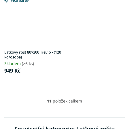
Více barev
Laťkový rošt 80×200 Trevio - (120
kg/osoba)
Skladem
(>6 ks)
949 Kč
11
položek celkem
O
v
l
á
d
Související kategorie: Laťkové rošty