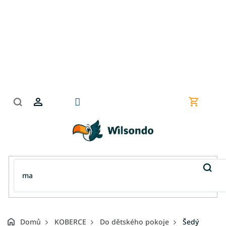
Přejít
na
obsah
Nákupní
košík
Domů
KOBERCE
Do dětského pokoje
Šedý