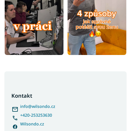
Z
á
p
a
Kontakt
t
í
info
@
wilsondo.cz
+420-253253630
Wilsondo.cz