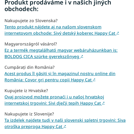
Produkt prodáváme i v našich jiných
obchodech:
Nakupujete zo Slovenska?
Tento produkt nájdete aj na našom slovenskom
internetovom obchode: Sivý detský koberec Happy Cat
↗
Magyarországról vásárol?
Ez a termék megtalálható magyar webáruházunkban is:
BOLDOG CICA szürke gyerekszőnyeg
↗
Cumpărați din România?
Acest produs îl găsiți și în magazinul nostru online din
România: Covor gri pentru copii Happy Cat
↗
Kupujete iz Hrvatske?
Ovaj proizvod možete pronaći i u našoj hrvatskoj
internetskoj trgovini: Sivi dječji tepih Happy Cat
↗
Nakupujete iz Slovenije?
Ta izdelek najdete tudi v naši slovenski spletni trgovini: Siva
otroška preproga Happy Cat
↗