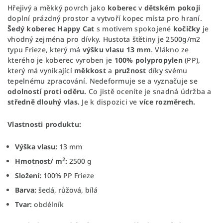
Hřejivý a měkký povrch jako
koberec
v
dětském pokoji
doplní prázdný prostor a vytvoří kopec místa pro hraní.
Šedý koberec Happy Cat
s motivem spokojené
kočičky
je
vhodný zejména pro dívky. Hustota štětiny je 2500g/m2
typu Frieze, který má
výšku vlasu 13 mm
. Vlákno ze
kterého je koberec vyroben je
100% polypropylen
(PP),
který má vynikající
měkkost
a
pružnost
díky svému
tepelnému zpracování. Nedeformuje se a vyznačuje se
odolností proti oděru.
Co jistě oceníte je snadná údržba a
středně dlouhý vlas.
Je k dispozici ve
více rozměrech.
Vlastnosti produktu:
Výška vlasu:
13 mm
2
Hmotnost/ m
:
2500 g
Složení:
100% PP Frieze
Barva:
šedá, růžová, bílá
Tvar:
obdélník