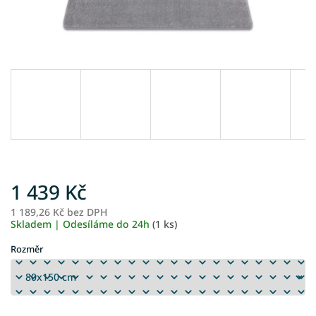
1 439 Kč
1 189,26 Kč bez DPH
M
Skladem | Odesíláme do 24h
(1 ks)
ce
Rozměr