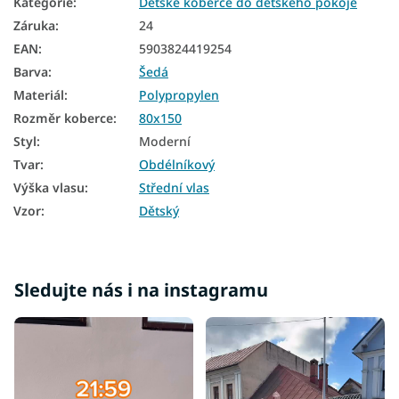
Kategorie
:
Dětské koberce do dětského pokoje
Záruka
:
24
EAN
:
5903824419254
Barva
:
Šedá
Materiál
:
Polypropylen
Rozměr koberce
:
80x150
Styl
:
Moderní
Tvar
:
Obdélníkový
Výška vlasu
:
Střední vlas
Vzor
:
Dětský
Sledujte nás i na instagramu