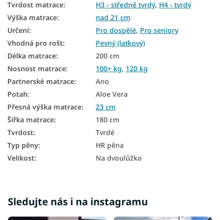
Tvrdost matrace
:
H3 - středně tvrdý
,
H4 - tvrdý
Matrace na zem
Výška matrace
:
nad 21 cm
Určení
:
Pro dospělé
,
Pro seniory
Oboustranné matrace
Vhodná pro rošt
:
Pevný (laťkový)
Matrace podle tvrdosti
Délka matrace
:
200 cm
Nosnost matrace
:
100+ kg
,
120 kg
Zónové matrace
Partnerské matrace
:
Ano
Velké matrace
Potah
:
Aloe Vera
Manželské matrace
Přesná výška matrace
:
23 cm
Šířka matrace
:
180 cm
Antialergické matrace
Tvrdost
:
Tvrdé
Antibakteriální matrace
Typ pěny
:
HR pěna
Velikost
:
Na dvoulůžko
7zónové matrace
Taštičkové matrace 180x200
Pružinové matrace 180x200
Sledujte nás i na instagramu
Vysoké matrace 180×200