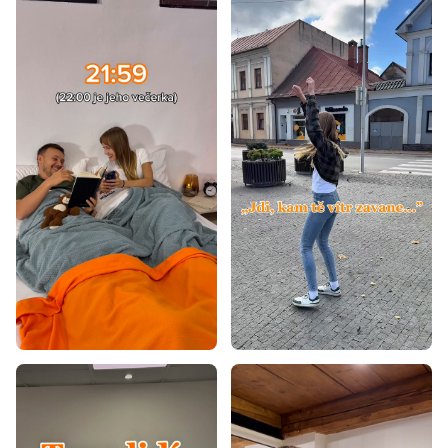
Matrace Aloe Vera 180x200
Matrace tvrdost H3
Matrace tvrdost H4
Matrace podle nosnosti - 120 kg
Matrace podle nosnosti 100+ kg