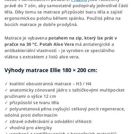
právě do 7 zón, aby samostatně podepíraly jednotlivé části
těla. Díky tomu se matrace přizpůsobí tvaru těla a zajistí
ergonomickou polohu během spánku. Použitá pěna na
bocích matrace je dobře prodyšná.
Matrace je vybavena
potahem na zip, který lze prát v
pračce na 30 °C.
Potah Aloe Vera
má antialergické a
antibakteriální vlastnosti – je vyroben ze speciálního
vlákna s extraktem z listů aloe vera.
Výhody matrace Ellie 180 × 200 cm:
✓ kvalitní oboustranná matrace – H3 / H4
✓ anatomicky zónované jádro s taštičkovými multipocket
pružinami o výšce 12 cm
✓ přizpůsobí se tvaru těla
✓ polyuretanová pěna zvyšující celkový pocit regenerace,
odolná proti deformacím
✓ zdravé odvětrávání a odvádění vlhkosti
✓ vhodná pro alergiky
✓ vyrobená z certifikovaných a bezpečných materiálů