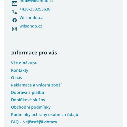
í
info
@
wilsondo.cz
+420-253253630
Wilsondo.cz
wilsondo.cz
Informace pro vás
Vše o nákupu
Kontakty
O nás
Reklamace a vrácení zboží
Doprava a platba
Doplňkové služby
Obchodní podmínky
Podmínky ochrany osobních údajů
FAQ - Nejčastější dotazy