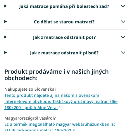
Jaká matrace pomáhá při bolestech zad?
Co dělat se starou matrací?
Jak z matrace odstranit pot?
Jak z matrace odstranit plísně?
Produkt prodáváme i v našich jiných
obchodech:
Nakupujete zo Slovenska?
Tento produkt nájdete aj na našom slovenskom
internetovom obchode: Taštičkový pružinový matrac Ellie
180x200 - poťah Aloe Vera
↗
Magyarországról vásárol?
Ez a termék megtalálható magyar webáruházunkban is:
ELLIE táskarugós matrac 180x200
↗