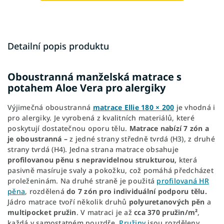
Detailní popis produktu
Oboustranná manželská matrace s
potahem Aloe Vera pro alergiky
Výjimečná oboustranná
matrace Ellie 180 × 200
je vhodná i
pro alergiky. Je vyrobená z kvalitních materiálů, které
poskytují dostatečnou oporu tělu.
Matrace nabízí 7 zón a
je oboustranná –
z jedné strany středně tvrdá (H3), z druhé
strany tvrdá (H4). Jedna strana matrace obsahuje
profilovanou pěnu s nepravidelnou strukturou,
která
pasivně masíruje svaly a pokožku, což pomáhá předcházet
proleženinám. Na druhé straně je použitá
profilovaná HR
pěna
, rozdělená
do 7 zón pro individuální podporu tělu.
Jádro matrace tvoří několik druhů
polyuretanových pěn
a
multipocket pružin
. V matraci je až
cca 370 pružin/m²
,
každá v samostatném pouzdře.
Pružiny
jsou rozděleny