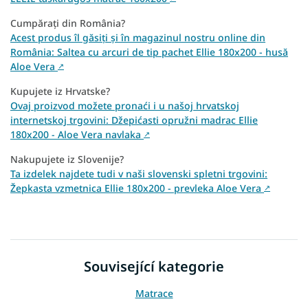
Cumpărați din România?
Acest produs îl găsiți și în magazinul nostru online din
România: Saltea cu arcuri de tip pachet Ellie 180x200 - husă
Aloe Vera
↗
Kupujete iz Hrvatske?
Ovaj proizvod možete pronaći i u našoj hrvatskoj
internetskoj trgovini: Džepićasti opružni madrac Ellie
180x200 - Aloe Vera navlaka
↗
Nakupujete iz Slovenije?
Ta izdelek najdete tudi v naši slovenski spletni trgovini:
Žepkasta vzmetnica Ellie 180x200 - prevleka Aloe Vera
↗
Související kategorie
Matrace