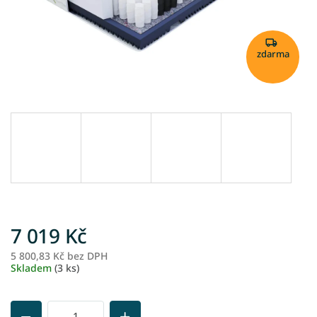
zdarma
7 019 Kč
5 800,83 Kč bez DPH
M
Skladem
(3 ks)
ce