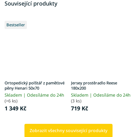
Související produkty
Bestseller
Ortopedický polštář z paměťové
Jersey prostěradlo Reese
pěny Henari 50x70
180x200
Skladem | Odesíláme do 24h
Skladem | Odesíláme do 24h
(>6 ks)
(3 ks)
1 349 Kč
719 Kč
Zobrazit všechny související produkty