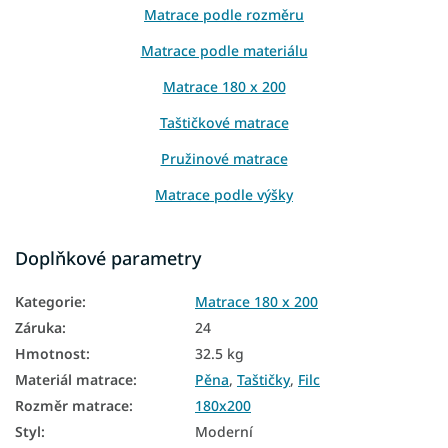
Matrace podle rozměru
Matrace podle materiálu
Matrace 180 x 200
Taštičkové matrace
Pružinové matrace
Matrace podle výšky
Matrace podle nosnosti
Doplňkové parametry
Vysoké matrace
Kategorie
:
Matrace 180 x 200
Matrace Aloe Vera
Záruka
:
24
Matrace z PUR pěny
Hmotnost
:
32.5 kg
Matrace HR pěna
Materiál matrace
:
Pěna
,
Taštičky
,
Filc
Rozměr matrace
:
180x200
Hotelové matrace
Styl
:
Moderní
Podlahové matrace