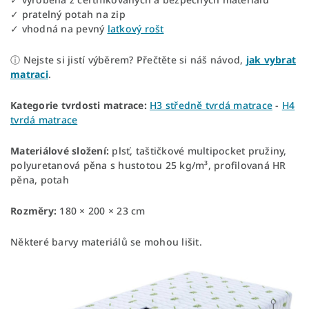
✓ pratelný potah na zip
✓ vhodná na pevný
laťkový rošt
ⓘ Nejste si jistí výběrem? Přečtěte si náš návod,
jak vybrat
matraci
.
Kategorie tvrdosti matrace:
H3 středně tvrdá matrace
-
H4
tvrdá matrace
Materiálové složení:
plsť, taštičkové multipocket pružiny,
polyuretanová pěna s hustotou 25 kg/m³, profilovaná HR
pěna, potah
Rozměry:
180 × 200 × 23 cm
Některé barvy materiálů se mohou lišit.