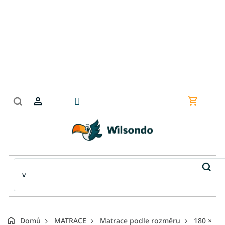
Přejít
na
obsah
Nákupní
košík
Domů
MATRACE
Matrace podle rozměru
180 ×