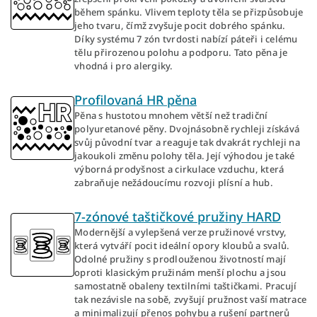
během spánku. Vlivem teploty těla se přizpůsobuje
jeho tvaru, čímž zvyšuje pocit dobrého spánku.
Díky systému 7 zón tvrdosti nabízí páteři i celému
tělu přirozenou polohu a podporu. Tato pěna je
vhodná i pro alergiky.
Profilovaná HR pěna
Pěna s hustotou mnohem větší než tradiční
polyuretanové pěny. Dvojnásobně rychleji získává
svůj původní tvar a reaguje tak dvakrát rychleji na
jakoukoli změnu polohy těla. Její výhodou je také
výborná prodyšnost a cirkulace vzduchu, která
zabraňuje nežádoucímu rozvoji plísní a hub.
7-zónové taštičkové pružiny HARD
Modernější a vylepšená verze pružinové vrstvy,
která vytváří pocit ideální opory kloubů a svalů.
Odolné pružiny s prodlouženou životností mají
oproti klasickým pružinám menší plochu a jsou
samostatně obaleny textilními taštičkami. Pracují
tak nezávisle na sobě, zvyšují pružnost vaší matrace
a minimalizují přenos pohybu a rušení partnerů