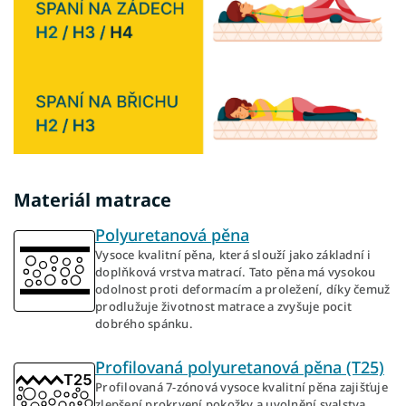
Materiál matrace
Polyuretanová pěna
Vysoce kvalitní pěna, která slouží jako základní i
doplňková vrstva matrací. Tato pěna má vysokou
odolnost proti deformacím a proležení, díky čemuž
prodlužuje životnost matrace a zvyšuje pocit
dobrého spánku.
Profilovaná polyuretanová pěna (T25)
Profilovaná 7-zónová vysoce kvalitní pěna zajišťuje
zlepšení prokrvení pokožky a uvolnění svalstva