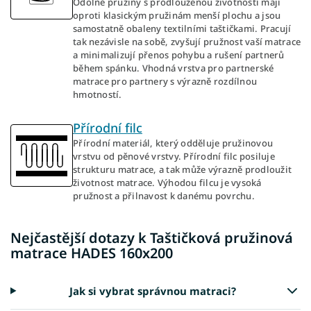
Odolné pružiny s prodlouženou životností mají
oproti klasickým pružinám menší plochu a jsou
samostatně obaleny textilními taštičkami. Pracují
tak nezávisle na sobě, zvyšují pružnost vaší matrace
a minimalizují přenos pohybu a rušení partnerů
během spánku. Vhodná vrstva pro partnerské
matrace pro partnery s výrazně rozdílnou
hmotností.
Přírodní filc
Přírodní materiál, který odděluje pružinovou
vrstvu od pěnové vrstvy. Přírodní filc posiluje
strukturu matrace, a tak může výrazně prodloužit
životnost matrace. Výhodou filcu je vysoká
pružnost a přilnavost k danému povrchu.
Nejčastější dotazy k Taštičková pružinová
matrace HADES 160x200
Jak si vybrat správnou matraci?