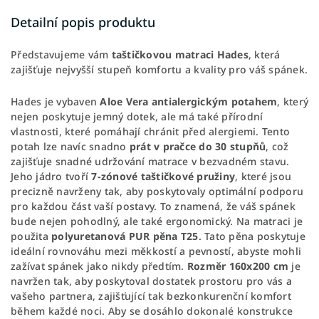
Detailní popis produktu
Představujeme vám
taštičkovou matraci Hades
, která
zajišťuje nejvyšší stupeň komfortu a kvality pro váš spánek.
Hades je vybaven
Aloe Vera antialergickým potahem
, který
nejen poskytuje jemný dotek, ale má také přírodní
vlastnosti, které pomáhají chránit před alergiemi. Tento
potah lze navíc snadno
prát v pračce do 30 stupňů
, což
zajišťuje snadné udržování matrace v bezvadném stavu.
Jeho jádro tvoří
7-zónové taštičkové pružiny
, které jsou
precizně navrženy tak, aby poskytovaly optimální podporu
pro každou část vaší postavy. To znamená, že váš spánek
bude nejen pohodlný, ale také ergonomický. Na matraci je
použita
polyuretanová PUR pěna T25
. Tato pěna poskytuje
ideální rovnováhu mezi měkkostí a pevností, abyste mohli
zažívat spánek jako nikdy předtím.
Rozměr 160x200 cm
je
navržen tak, aby poskytoval dostatek prostoru pro vás a
vašeho partnera, zajišťující tak bezkonkurenční komfort
během každé noci. Aby se dosáhlo dokonalé konstrukce