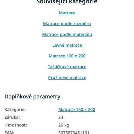
Související kategorie
Matrace
Matrace podle rozměru
Matrace podle materiálu
Levné matrace
Matrace 160 x 200
Taštičkové matrace
Pružinové matrace
Matrace podle výšky
Doplňkové parametry
Matrace podle nosnosti
Kategorie
:
Matrace 160 x 200
Matrace Aloe Vera
Záruka
:
24
Matrace z PUR pěny
Hmotnost
:
26 kg
Přírodní matrace
EAN
:
5075873451131