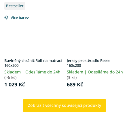
Bestseller
Více barev
Bavlněný chránič Róll na matraci
Jersey prostěradlo Reese
160x200
160x200
Skladem | Odesíláme do 24h
Skladem | Odesíláme do 24h
(>6 ks)
(3 ks)
1 029 Kč
689 Kč
Zobrazit všechny související produkty