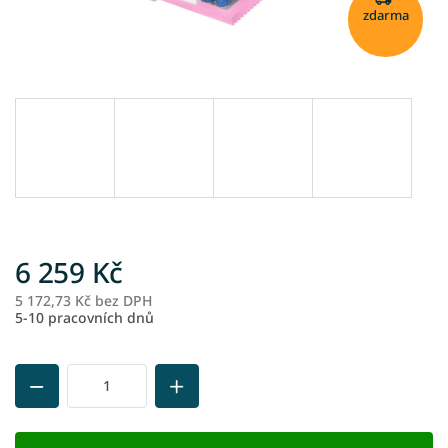
zdarma
6 259 Kč
5 172,73 Kč bez DPH
M
5-10 pracovních dnů
ce