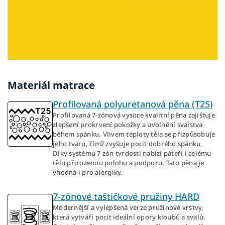
Materiál matrace
Profilovaná polyuretanová pěna (T25)
Profilovaná 7-zónová vysoce kvalitní pěna zajišťuje
zlepšení prokrvení pokožky a uvolnění svalstva
během spánku. Vlivem teploty těla se přizpůsobuje
jeho tvaru, čímž zvyšuje pocit dobrého spánku.
Díky systému 7 zón tvrdosti nabízí páteři i celému
tělu přirozenou polohu a podporu. Tato pěna je
vhodná i pro alergiky.
7-zónové taštičkové pružiny HARD
Modernější a vylepšená verze pružinové vrstvy,
která vytváří pocit ideální opory kloubů a svalů.