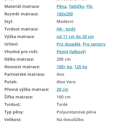
Materiál matrace
:
Pěna
,
Taštičky
,
Filc
Podlahové matrace
Rozměr matrace
:
160x200
Matrace na zem
Styl
:
Moderní
Matrace podle tvrdosti
Tvrdost matrace
:
H4 - tvrdý
Výška matrace
:
od 11 cm do 20 cm
Tvrdé matrace
Určení
:
Pro dospělé
,
Pro seniory
Manželské matrace
Vhodná pro rošt
:
Pevný (laťkový)
Délka matrace
:
200 cm
Antialergické matrace
Nosnost matrace
:
100+ kg
,
120 kg
Taštičkové matrace 160x200
Partnerské matrace
:
Ano
Potah
:
Aloe Vera
Pružinové matrace 160x200
Přesná výška matrace
:
20 cm
Matrace Aloe Vera 160x200
Šířka matrace
:
160 cm
Levné matrace 160x200
Tvrdost
:
Tvrdé
Typ pěny
:
Polyuretanová pěna
Matrace tvrdost H4
Velikost
:
Na dvoulůžko
Tvrdé matrace 160x200