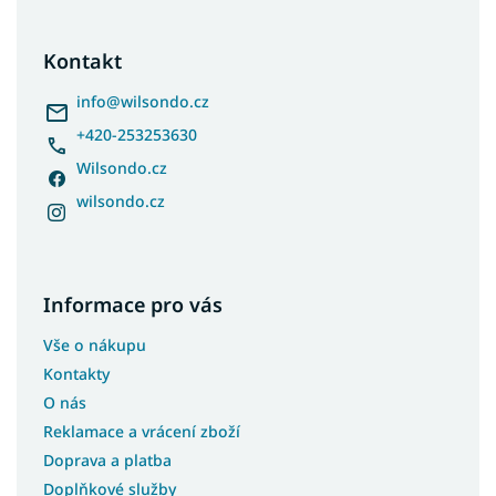
á
p
a
Kontakt
t
í
info
@
wilsondo.cz
+420-253253630
Wilsondo.cz
wilsondo.cz
Informace pro vás
Vše o nákupu
Kontakty
O nás
Reklamace a vrácení zboží
Doprava a platba
Doplňkové služby