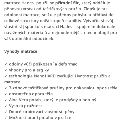
matrace Hades, použil se
přírodní filc
, který odděluje
pěnovou vrstvu od taštičkových pružin. Zlepšuje tak
odolnost matrace, snižuje přenos pohybu a přidává do
celkové struktury další stupeň stability. Vytvořte si svůj
vlastní ráj spánku s matrací Hades – spojením dokonale
navržených materiálů a nejmodernějších technologií pro
váš optimální odpočinek.
Výhody matrace:
✓ odolný vůči poškození a deformaci
✓ vhodný pro alergiky
✓ technologie NanoHARD zvyšující životnost pružin a
matrace
✓ 7-zónové taštičkové pružiny pro dokonalou oporu těla
✓ dostatečná opora těla
✓ Aloe Vera potah, který je prodyšný a odolný
✓ Vysoká pružnost
✓ Dobré kopírovací vlastnosti pěny
✓ Možnost praní potahu v pračce