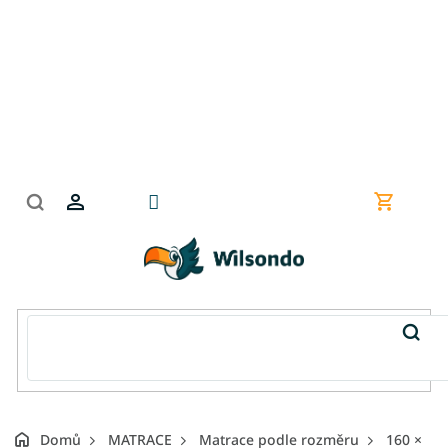
Přejít
na
obsah
Nákupní
košík
Domů
MATRACE
Matrace podle rozměru
160 ×