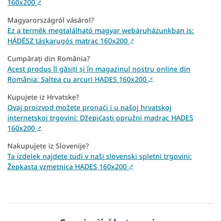
160x200
↗
Magyarországról vásárol?
Ez a termék megtalálható magyar webáruházunkban is:
HÁDÉSZ táskarugós matrac 160x200
↗
Cumpărați din România?
Acest produs îl găsiți și în magazinul nostru online din
România: Saltea cu arcuri HADES 160x200
↗
Kupujete iz Hrvatske?
Ovaj proizvod možete pronaći i u našoj hrvatskoj
internetskoj trgovini: Džepićasti opružni madrac HADES
160x200
↗
Nakupujete iz Slovenije?
Ta izdelek najdete tudi v naši slovenski spletni trgovini:
Žepkasta vzmetnica HADES 160x200
↗