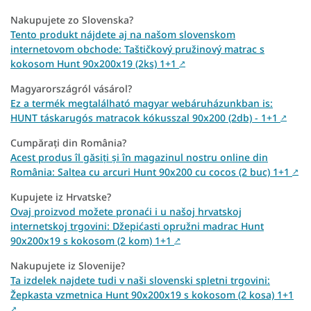
Nakupujete zo Slovenska?
Tento produkt nájdete aj na našom slovenskom
internetovom obchode: Taštičkový pružinový matrac s
kokosom Hunt 90x200x19 (2ks) 1+1
↗
Magyarországról vásárol?
Ez a termék megtalálható magyar webáruházunkban is:
HUNT táskarugós matracok kókusszal 90x200 (2db) - 1+1
↗
Cumpărați din România?
Acest produs îl găsiți și în magazinul nostru online din
România: Saltea cu arcuri Hunt 90x200 cu cocos (2 buc) 1+1
↗
Kupujete iz Hrvatske?
Ovaj proizvod možete pronaći i u našoj hrvatskoj
internetskoj trgovini: Džepićasti opružni madrac Hunt
90x200x19 s kokosom (2 kom) 1+1
↗
Nakupujete iz Slovenije?
Ta izdelek najdete tudi v naši slovenski spletni trgovini:
Žepkasta vzmetnica Hunt 90x200x19 s kokosom (2 kosa) 1+1
↗