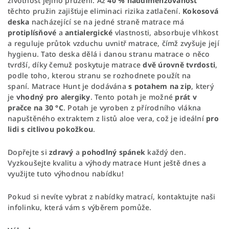
životnost jejího pružení. Až
40 % naddimenzovanost
těchto pružin zajišťuje eliminaci rizika zatlačení.
Kokosová
deska
nacházející se na jedné straně matrace má
protiplísňové
a
antialergické
vlastnosti, absorbuje vlhkost
a reguluje průtok vzduchu uvnitř matrace, čímž zvyšuje její
hygienu. Tato deska dělá i danou stranu matrace o něco
tvrdší, díky čemuž poskytuje matrace
dvě úrovně tvrdosti
,
podle toho, kterou stranu se rozhodnete použít na
spaní. Matrace Hunt je dodávána
s potahem na zip
, který
je
vhodný pro alergiky
. Tento potah je možné
prát v
pračce na 30 °C
. Potah je vyroben z přírodního vlákna
napuštěného extraktem z listů aloe vera, což je ideální
pro
lidi s citlivou pokožkou
.
Dopřejte si
zdravý
a
pohodlný spánek
každý den.
Vyzkoušejte kvalitu a výhody matrace Hunt ještě dnes a
využijte tuto výhodnou nabídku!
Pokud si nevíte vybrat z nabídky matrací, kontaktujte naši
infolinku, která vám s výběrem pomůže.