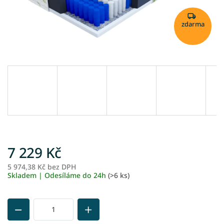
zdarma
7 229 Kč
5 974,38 Kč bez DPH
M
Skladem | Odesíláme do 24h
(>6 ks)
ce