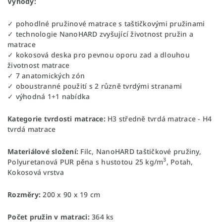
Výhody:
✓ pohodlné pružinové matrace s taštičkovými pružinami
✓ technologie NanoHARD zvyšující životnost pružin a
matrace
✓ kokosová deska pro pevnou oporu zad a dlouhou
životnost matrace
✓ 7 anatomických zón
✓ oboustranné použití s 2 různě tvrdými stranami
✓ výhodná 1+1 nabídka
Kategorie tvrdosti matrace:
H3 středně tvrdá matrace - H4
tvrdá matrace
Materiálové složení:
Filc, NanoHARD taštičkové pružiny,
3
Polyuretanová PUR pěna s hustotou 25 kg/m
, Potah,
Kokosová vrstva
Rozměry:
200 x 90 x 19 cm
Počet pružin v matraci:
364 ks