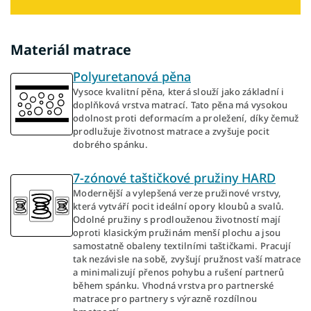
Materiál matrace
Polyuretanová pěna
Vysoce kvalitní pěna, která slouží jako základní i
doplňková vrstva matrací. Tato pěna má vysokou
odolnost proti deformacím a proležení, díky čemuž
prodlužuje životnost matrace a zvyšuje pocit
dobrého spánku.
7-zónové taštičkové pružiny HARD
Modernější a vylepšená verze pružinové vrstvy,
která vytváří pocit ideální opory kloubů a svalů.
Odolné pružiny s prodlouženou životností mají
oproti klasickým pružinám menší plochu a jsou
samostatně obaleny textilními taštičkami. Pracují
tak nezávisle na sobě, zvyšují pružnost vaší matrace
a minimalizují přenos pohybu a rušení partnerů
během spánku. Vhodná vrstva pro partnerské
matrace pro partnery s výrazně rozdílnou