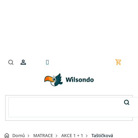
Přejít
na
obsah
Nákupní
košík
Domů
MATRACE
AKCE 1 + 1
Taštičková