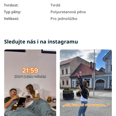
Tvrdé matrace 90x200
Tvrdost
:
Tvrdé
Typ pěny
:
Polyuretanová pěna
Velikost
:
Pro jednolůžko
Sledujte nás i na instagramu