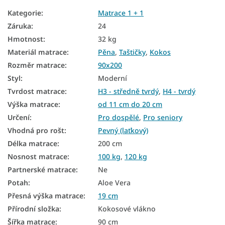
Kategorie
:
Matrace 1 + 1
Matrace podle tvrdosti
Záruka
:
24
Tvrdé matrace
Hmotnost
:
32 kg
Malé matrace
Materiál matrace
:
Pěna
,
Taštičky
,
Kokos
Rozměr matrace
:
90x200
Dětské kokosové matrace
Styl
:
Moderní
Matrace 1 + 1 taštičkové
Tvrdost matrace
:
H3 - středně tvrdý
,
H4 - tvrdý
Výška matrace
:
od 11 cm do 20 cm
Taštičkové matrace 90x200
Určení
:
Pro dospělé
,
Pro seniory
Kokosové matrace 90x200
Vhodná pro rošt
:
Pevný (laťkový)
Matrace 1+1 90x200
Délka matrace
:
200 cm
Nosnost matrace
:
100 kg
,
120 kg
Matrace Aloe Vera 90x200
Partnerské matrace
:
Ne
Vysoké matrace 90x200
Potah
:
Aloe Vera
Přesná výška matrace
:
19 cm
Matrace tvrdost H3
Přírodní složka
:
Kokosové vlákno
Matrace tvrdost H4
Šířka matrace
:
90 cm