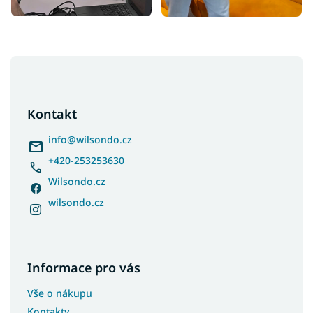
Z
á
p
a
Kontakt
t
í
info
@
wilsondo.cz
+420-253253630
Wilsondo.cz
wilsondo.cz
Informace pro vás
Vše o nákupu
Kontakty