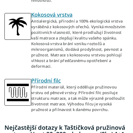
hmotností.
Kokosová vrstva
Antialergická, přírodní a 100% ekologická vrstva
vyráběná z kokosových ořechů. Vyniká množstvím
pozitivních vlasností, které prodlužují životnost
vaší matrace a zlepšují kvalitu vašeho spánku.
Kokosová vrstva brání vzniku roztočů a
mikroorganismů, dodává prodyšnost, pevnost a
pružnost. Matrace s kokosovou vrstvou pohlcují
vlhkost a brání předčasnému opotřebení a
deformaci.
Přírodní filc
Přírodní materiál, který odděluje pružinovou
vrstvu od pěnové vrstvy. Přírodní filc posiluje
strukturu matrace, a tak může výrazně prodloužit
životnost matrace. Výhodou filcu je vysoká
pružnost a přilnavost k danému povrchu.
Nejčastější dotazy k Taštičková pružinová