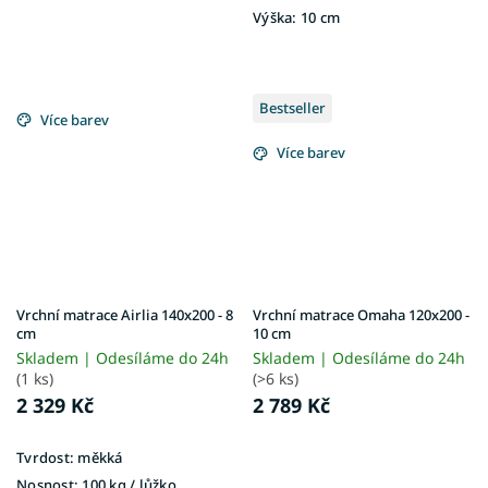
Výška:
10 cm
Bestseller
Více barev
Více barev
Vrchní matrace Airlia 140x200 - 8
Vrchní matrace Omaha 120x200 -
cm
10 cm
Skladem | Odesíláme do 24h
Skladem | Odesíláme do 24h
(1 ks)
(>6 ks)
2 329 Kč
2 789 Kč
Tvrdost:
měkká
Nosnost:
100 kg / lůžko