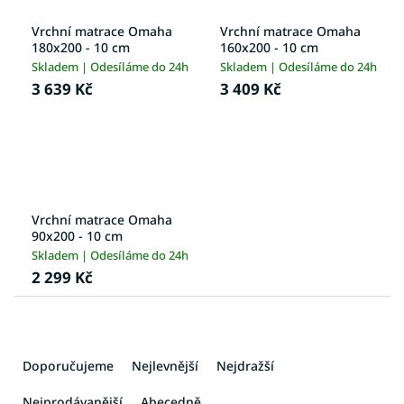
Vrchní matrace Omaha
Vrchní matrace Omaha
180x200 - 10 cm
160x200 - 10 cm
Skladem | Odesíláme do 24h
Skladem | Odesíláme do 24h
3 639 Kč
3 409 Kč
Vrchní matrace Omaha
90x200 - 10 cm
Skladem | Odesíláme do 24h
2 299 Kč
Ř
a
Doporučujeme
Nejlevnější
Nejdražší
z
e
Nejprodávanější
Abecedně