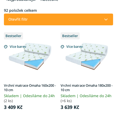
n
í
92
položek celkem
p
Otevřít filtr
r
o
V
d
Bestseller
Bestseller
ý
u
p
k
Více barev
Více barev
i
t
s
ů
p
r
o
d
u
Vrchní matrace Omaha 160x200 -
Vrchní matrace Omaha 180x200 -
k
10 cm
10 cm
t
Skladem | Odesíláme do 24h
Skladem | Odesíláme do 24h
ů
(2 ks)
(>6 ks)
3 409 Kč
3 639 Kč