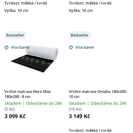
Tvrdost:
měkká / tvrdá
Tvrdost:
měkká / tvrdá
Výška:
10 cm
Výška:
10 cm
Bestseller
Bestseller
Více barev
Více barev
Vrchní matrace Nero Max
Vrchní matrace Omaha 140x200 -
180x200 - 8 cm
10 cm
Skladem | Odesíláme do 24h
Skladem | Odesíláme do 24h
(5 ks)
(>6 ks)
3 099 Kč
3 149 Kč
Tvrdost:
měkká / tvrdá