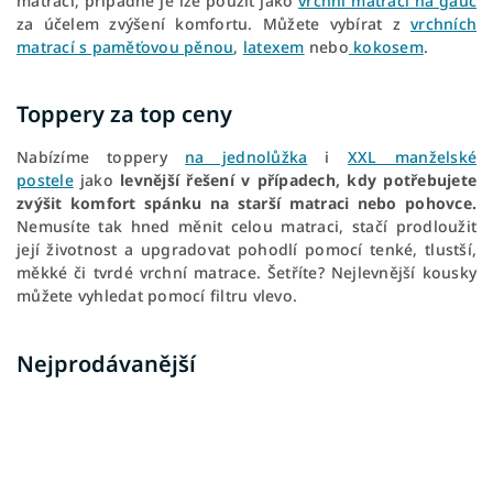
matraci, případně je lze použít jako
vrchní matraci na gauč
za účelem zvýšení komfortu. Můžete vybírat z
vrchních
matrací s paměťovou pěnou
,
latexem
nebo
kokosem
.
Toppery za top ceny
Nabízíme toppery
na jednolůžka
i
XXL manželské
postele
jako
levnější řešení v případech, kdy potřebujete
zvýšit komfort spánku na starší matraci nebo pohovce.
Nemusíte tak hned měnit celou matraci, stačí prodloužit
její životnost a upgradovat pohodlí pomocí tenké, tlustší,
měkké či tvrdé vrchní matrace. Šetříte? Nejlevnější kousky
můžete vyhledat pomocí filtru vlevo.
Nejprodávanější