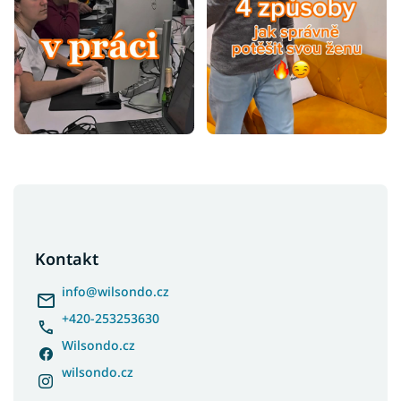
Z
á
p
a
Kontakt
t
í
info
@
wilsondo.cz
+420-253253630
Wilsondo.cz
wilsondo.cz