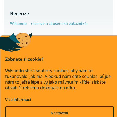
Recenze
Wilsondo – recenze a zkušenosti zákazníků
Copyright 2026
Wilsondo.cz
. Všechna práva vyhrazena.
Zobnete si cookie?
Upravit nastavení cookies
Wilsondo sbírá soubory cookies, aby nám to
Převod
Dobírka
tukanovalo, jak má. A pokud nám dáte souhlas, půjde
nám to ještě lépe a vy jako mávnutím křídel získáte
obsah či reklamu dokonale na míru.
Vytvořil Shoptet Premium
Více informací
Nastavení