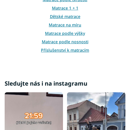
ý
Matrace 1 + 1
p
i
Dětské matrace
s
Matrace na míru
u
Matrace podle výšky
Matrace podle nosnosti
Příslušenství k matracím
Atypické matrace
Matrace ostatní
Vrchní matrace tvrdé
Sledujte nás i na instagramu