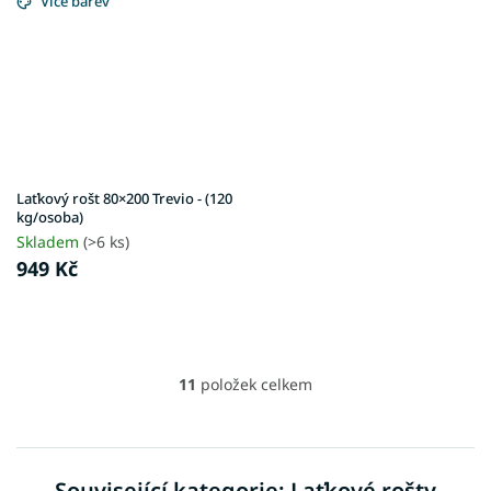
Více barev
Laťkový rošt 80×200 Trevio - (120
kg/osoba)
Skladem
(>6 ks)
949 Kč
11
položek celkem
O
v
l
á
d
Související kategorie: Laťkové rošty