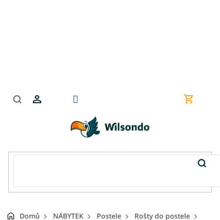
Přejít
na
obsah
Nákupní
košík
Domů
NÁBYTEK
Postele
Rošty do postele