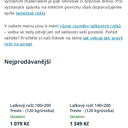
výrobním materiálem je pak smrkové či březové dřevo. Pro
vyznavače spánku na měkčím povrchu však doporučujeme
spíše
lamelové rošty
.
V našem menu jsou k mání
různé rozměry laťkových roštů
– volba se tedy odvíjí jen od velikosti vaší postele. Pořád
váháte? Pročtěte si náš článek na téma
Jak vybrat ten pravý
rošt na postel
.
Nejprodávanější
Laťkový rošt 100×200
Laťkový rošt 140×200
Trevio - (120 kg/osoba)
Trevio - (120 kg/osoba)
Skladem
Skladem
1 079 Kč
1 349 Kč