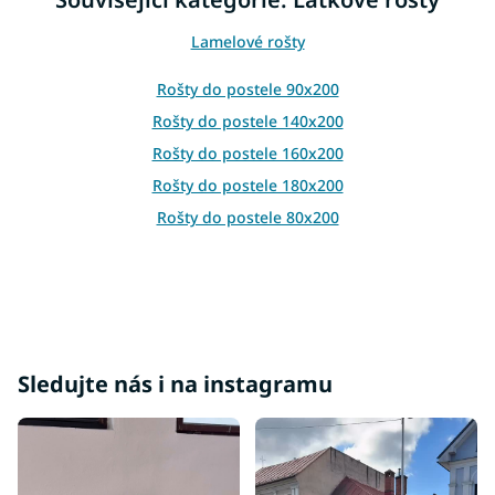
a
c
Lamelové rošty
í
p
r
Rošty do postele 90x200
v
Rošty do postele 140x200
k
y
Rošty do postele 160x200
v
Rošty do postele 180x200
ý
p
Rošty do postele 80x200
i
s
u
Sledujte nás i na instagramu