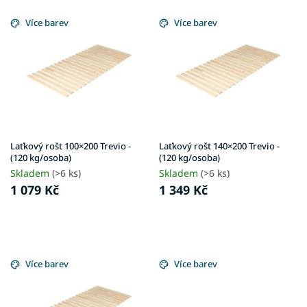
V
d
ý
Více barev
Více barev
u
p
k
i
t
s
ů
p
r
o
d
u
Laťkový rošt 100×200 Trevio -
Laťkový rošt 140×200 Trevio -
k
(120 kg/osoba)
(120 kg/osoba)
t
Skladem
(>6 ks)
Skladem
(>6 ks)
ů
1 079 Kč
1 349 Kč
Více barev
Více barev