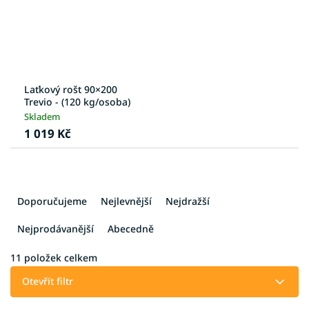
Laťkový rošt 90×200
Trevio - (120 kg/osoba)
Skladem
1 019 Kč
Ř
a
Doporučujeme
Nejlevnější
Nejdražší
z
e
Nejprodávanější
Abecedně
n
í
11
položek celkem
p
Otevřít filtr
r
o