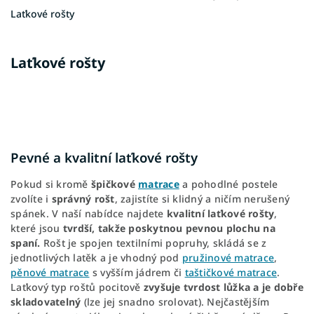
Laťkové rošty
Laťkové rošty
Pevné a kvalitní laťkové rošty
Pokud si kromě
špičkové
matrace
a pohodlné postele
zvolíte i
správný rošt
, zajistíte si klidný a ničím nerušený
spánek. V naší nabídce najdete
kvalitní laťkové rošty
,
které jsou
tvrdší, takže poskytnou pevnou plochu na
spaní.
Rošt je spojen textilními popruhy, skládá se z
jednotlivých latěk a je vhodný pod
pružinové matrace
,
pěnové matrace
s vyšším jádrem či
taštičkové matrace
.
Laťkový typ roštů pocitově
zvyšuje tvrdost lůžka a je dobře
skladovatelný
(lze jej snadno srolovat). Nejčastějším