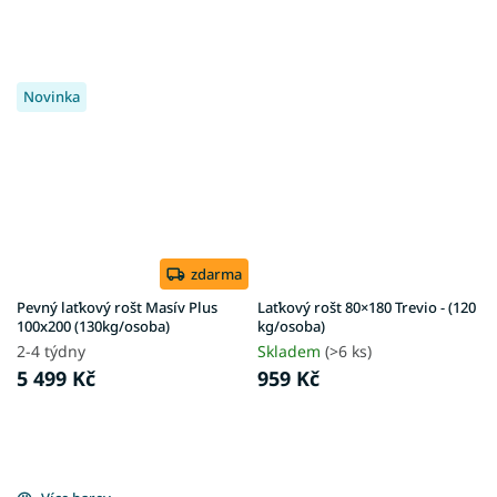
Novinka
zdarma
Pevný laťkový rošt Masív Plus
Laťkový rošt 80×180 Trevio - (120
100x200 (130kg/osoba)
kg/osoba)
2-4 týdny
Skladem
(>6 ks)
5 499 Kč
959 Kč