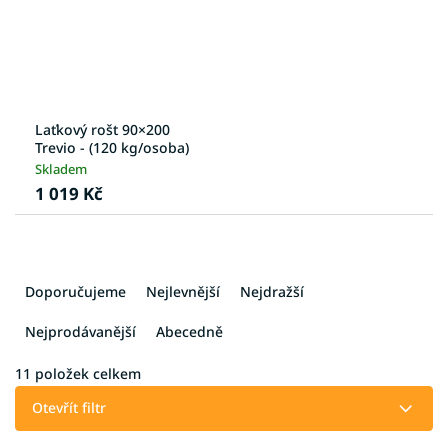
Laťkový rošt 90×200
Trevio - (120 kg/osoba)
Skladem
1 019 Kč
Ř
a
Doporučujeme
Nejlevnější
Nejdražší
z
e
Nejprodávanější
Abecedně
n
í
11
položek celkem
p
Otevřít filtr
r
o