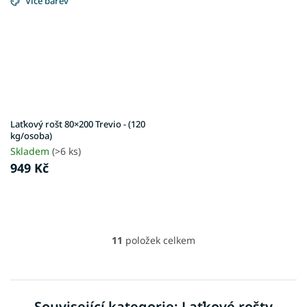
Více barev
Laťkový rošt 80×200 Trevio - (120
kg/osoba)
Skladem
(>6 ks)
949 Kč
11
položek celkem
O
v
l
á
d
Související kategorie: Laťkové rošty