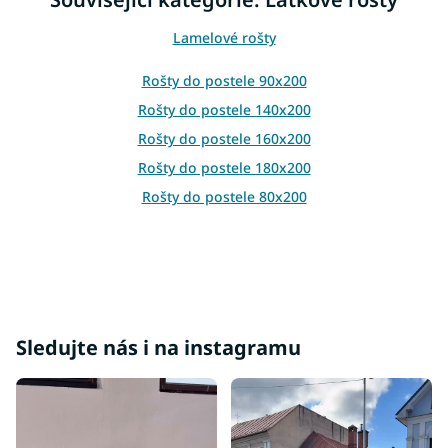
a
c
Lamelové rošty
í
p
r
Rošty do postele 90x200
v
Rošty do postele 140x200
k
y
Rošty do postele 160x200
v
Rošty do postele 180x200
ý
p
Rošty do postele 80x200
i
s
u
Sledujte nás i na instagramu