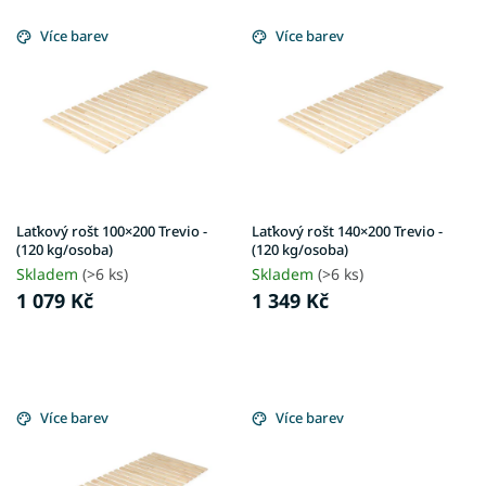
V
d
ý
Více barev
Více barev
u
p
k
i
t
s
ů
p
r
o
d
u
Laťkový rošt 100×200 Trevio -
Laťkový rošt 140×200 Trevio -
k
(120 kg/osoba)
(120 kg/osoba)
t
Skladem
(>6 ks)
Skladem
(>6 ks)
ů
1 079 Kč
1 349 Kč
Více barev
Více barev