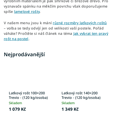
výrobním materiálem je pak smrkové či březové dřevo. Pro
vyznavače spánku na měkčím povrchu však doporučujeme
spíše
lamelové rošty
.
V našem menu jsou k mání
různé rozměry laťkových roštů
– volba se tedy odvíjí jen od velikosti vaší postele. Pořád
váháte? Pročtěte si náš článek na téma
Jak vybrat ten pravý
rošt na postel
.
Nejprodávanější
Laťkový rošt 100×200
Laťkový rošt 140×200
Trevio - (120 kg/osoba)
Trevio - (120 kg/osoba)
Skladem
Skladem
1 079 Kč
1 349 Kč