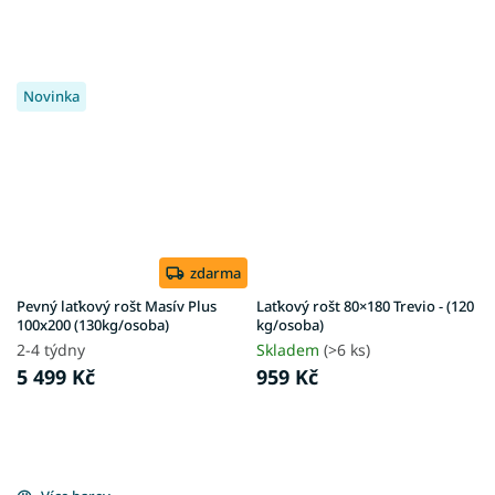
Novinka
zdarma
Pevný laťkový rošt Masív Plus
Laťkový rošt 80×180 Trevio - (120
100x200 (130kg/osoba)
kg/osoba)
2-4 týdny
Skladem
(>6 ks)
5 499 Kč
959 Kč