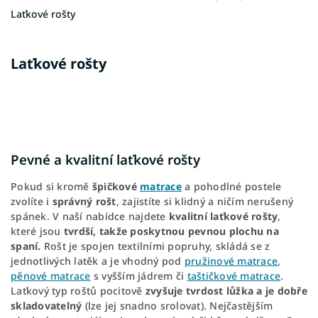
Laťkové rošty
Laťkové rošty
Pevné a kvalitní laťkové rošty
Pokud si kromě
špičkové
matrace
a pohodlné postele
zvolíte i
správný rošt
, zajistíte si klidný a ničím nerušený
spánek. V naší nabídce najdete
kvalitní laťkové rošty
,
které jsou
tvrdší, takže poskytnou pevnou plochu na
spaní.
Rošt je spojen textilními popruhy, skládá se z
jednotlivých latěk a je vhodný pod
pružinové matrace
,
pěnové matrace
s vyšším jádrem či
taštičkové matrace
.
Laťkový typ roštů pocitově
zvyšuje tvrdost lůžka a je dobře
skladovatelný
(lze jej snadno srolovat). Nejčastějším