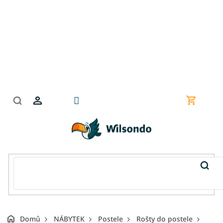
Přejít
na
obsah
Nákupní
košík
Domů
NÁBYTEK
Postele
Rošty do postele