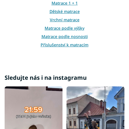
k
Matrace 1 + 1
y
Dětské matrace
v
ý
Vrchní matrace
p
i
Matrace podle výšky
s
Matrace podle nosnosti
u
Příslušenství k matracím
Atypické matrace
Matrace ostatní
Matrace 100x100
Sledujte nás i na instagramu
Matrace 100x180
Matrace 100x190
Matrace 110x190
Matrace 110x200
Matrace 120x180
Matrace 120x190