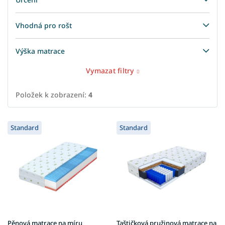
Vhodná pro rošt
Výška matrace
Vymazat filtry
Položek k zobrazení:
4
V
Standard
Standard
ý
p
i
s
p
r
o
d
u
Pěnová matrace na míru
Taštičková pružinová matrace na