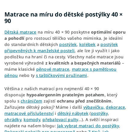
Matrace na míru do dětské postýlky 40 ×
90
Dětská matrace
na míru 40 × 90 poskytne
optimální oporu
a pohodlí
pro rostoucí tělíčko vašeho miminka. Je ideální
do standardních dětských
postýlek
,
kolébek
a
postýlek
připevněných k manželské posteli
, ale lze ji využít i jako
podložku na hraní či na cesty. Všechny naše matrace jsou
vyrobené výhradně
z kvalitních a bezpečných materiálů
–
máme klasické
pěnové matrace
,
matrace s paměťovou
pěnou
nebo ty
s taštičkovými pružinami
.
Většina z našich matrací pro nejmenší 40 × 90
disponuje
hypoalergenním pratelným potahem
, který
spolu s
chráničem
zajistí
ochranu před znečištěním
.
Zařizujete dětský pokoj? Máme i další
výbavičku,
dekorace
,
matracové příslušenství
i
dětský nábytek
(
postýlky
,
ohrádky
,
komody
,
přebalovací pulty
...). A svěží inspiraci
najdete na našem blogu:
Jak vybrat matraci do postýlky
,
Dokonalý pokojík pro novorozeně
nebo
7 tipů, jak