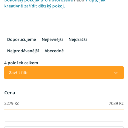
kreativně zařídit dětský pokoj.
Ř
a
Doporučujeme
Nejlevnější
Nejdražší
z
e
Nejprodávanější
Abecedně
n
í
4
položek celkem
p
Zavřít filtr
r
o
d
Cena
u
k
2279
Kč
7039
Kč
t
ů