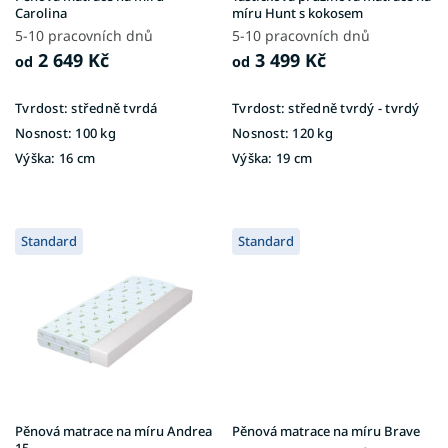
k
Carolina
míru Hunt s kokosem
t
5-10 pracovních dnů
5-10 pracovních dnů
ů
2 649 Kč
3 499 Kč
od
od
Tvrdost:
středně tvrdá
Tvrdost:
středně tvrdý - tvrdý
Nosnost:
100 kg
Nosnost:
120 kg
Výška:
16 cm
Výška:
19 cm
Standard
Standard
Pěnová matrace na míru Andrea
Pěnová matrace na míru Brave
15