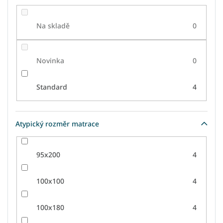
Na skladě
0
Novinka
0
Standard
4
Atypický rozměr matrace
95x200
4
100x100
4
100x180
4