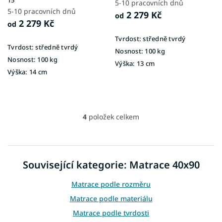
5-10 pracovních dnů
5-10 pracovních dnů
2 279 Kč
od
2 279 Kč
od
Tvrdost:
středně tvrdý
Tvrdost:
středně tvrdý
Nosnost:
100 kg
Nosnost:
100 kg
Výška:
13 cm
Výška:
14 cm
4
položek celkem
O
v
l
á
d
Související kategorie: Matrace 40x90
a
c
Matrace podle rozměru
í
p
Matrace podle materiálu
r
Matrace podle tvrdosti
v