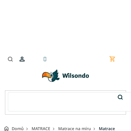
Přejít
na
obsah
Nákupní
košík
Domů
MATRACE
Matrace na míru
Matrace