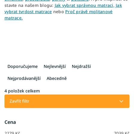
stavte na našem blogu:
Jak vybrat správnou matraci,
Jak
vybrat tvrdost matrace
nebo
Proč právě molitanové
matrace.
Ř
a
Doporučujeme
Nejlevnější
Nejdražší
z
e
Nejprodávanější
Abecedně
n
í
4
položek celkem
p
Zavřít filtr
r
o
d
Cena
u
k
2279
Kč
7039
Kč