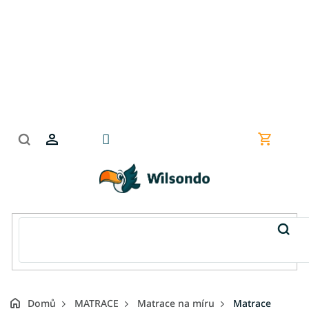
Přejít
na
obsah
Nákupní
košík
Domů
MATRACE
Matrace na míru
Matrace