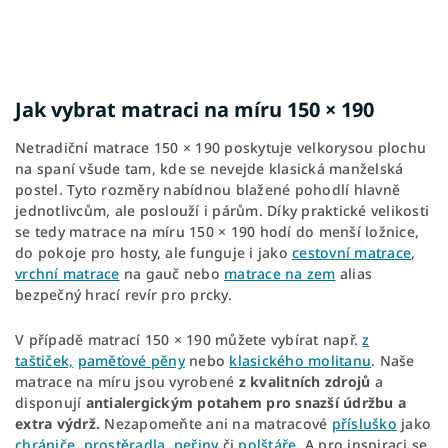
Jak vybrat matraci na míru 150 × 190
Netradiční matrace 150 × 190 poskytuje velkorysou plochu
na spaní všude tam, kde se nevejde klasická manželská
postel. Tyto rozměry nabídnou blažené pohodlí hlavně
jednotlivcům, ale poslouží i párům. Díky praktické velikosti
se tedy matrace na míru 150 × 190 hodí do menší ložnice,
do pokoje pro hosty, ale funguje i jako
cestovní matrace
,
vrchní matrace
na gauč nebo
matrace na zem
alias
bezpečný hrací revír pro prcky.
V případě matrací 150 × 190 můžete vybírat např.
z
taštiček,
paměťové pěny
nebo
klasického molitanu
. Naše
matrace na míru jsou vyrobené
z kvalitních zdrojů
a
disponují
antialergickým potahem pro snazší údržbu a
extra výdrž.
Nezapomeňte ani na matracové
přísluško
jako
chrániče
,
prostěradla
,
peřiny
či
polštáře
. A pro inspiraci se