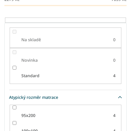
t
ů
Na skladě
0
Novinka
0
Standard
4
Atypický rozměr matrace
95x200
4
100x100
4