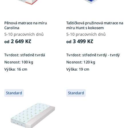
r
o
d
u
Pěnová matrace na míru
Taštičková pružinová matrace na
k
Carolina
míru Hunt s kokosem
t
5-10 pracovních dnů
5-10 pracovních dnů
ů
2 649 Kč
3 499 Kč
od
od
Tvrdost:
středně tvrdá
Tvrdost:
středně tvrdý - tvrdý
Nosnost:
100 kg
Nosnost:
120 kg
Výška:
16 cm
Výška:
19 cm
Standard
Standard