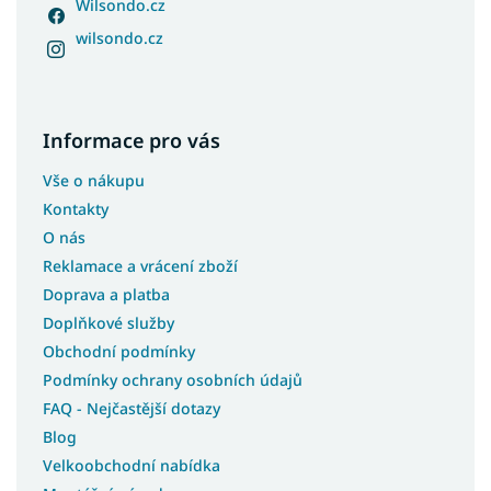
Wilsondo.cz
Matrace 75x190
wilsondo.cz
Matrace 75x200
Matrace 80x120
Matrace 80x170
Informace pro vás
Matrace 80x185
Matrace 80x195
Vše o nákupu
Matrace 85x185
Kontakty
Matrace 85x190
O nás
Reklamace a vrácení zboží
Matrace 85x195
Doprava a platba
Matrace 85x200
Doplňkové služby
Matrace 90x160
Obchodní podmínky
Matrace 90x185
Podmínky ochrany osobních údajů
Matrace 90x90
FAQ - Nejčastější dotazy
Matrace 95x200
Blog
Velkoobchodní nabídka