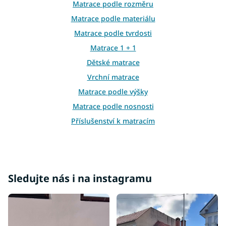
Matrace podle rozměru
í
p
Matrace podle materiálu
r
Matrace podle tvrdosti
v
k
Matrace 1 + 1
y
Dětské matrace
v
ý
Vrchní matrace
p
i
Matrace podle výšky
s
Matrace podle nosnosti
u
Příslušenství k matracím
Atypické matrace
Matrace ostatní
Matrace 100x100
Sledujte nás i na instagramu
Matrace 100x180
Matrace 100x190
Matrace 110x190