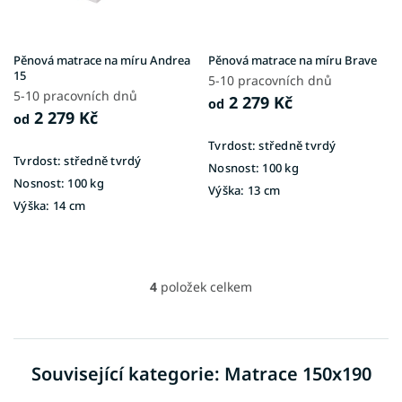
Pěnová matrace na míru Andrea
Pěnová matrace na míru Brave
15
5-10 pracovních dnů
5-10 pracovních dnů
2 279 Kč
od
2 279 Kč
od
Tvrdost:
středně tvrdý
Tvrdost:
středně tvrdý
Nosnost:
100 kg
Nosnost:
100 kg
Výška:
13 cm
Výška:
14 cm
4
položek celkem
O
v
l
á
d
Související kategorie: Matrace 150x190
a
c