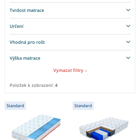
Tvrdost matrace
Určení
Vhodná pro rošt
Výška matrace
Vymazat filtry
Položek k zobrazení:
4
V
Standard
Standard
ý
p
i
s
p