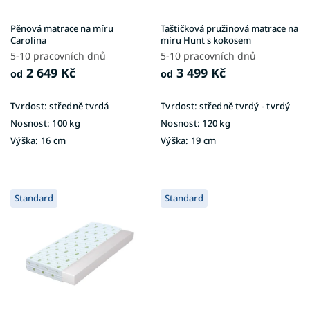
d
u
Pěnová matrace na míru
Taštičková pružinová matrace na
k
Carolina
míru Hunt s kokosem
t
5-10 pracovních dnů
5-10 pracovních dnů
ů
2 649 Kč
3 499 Kč
od
od
Tvrdost:
středně tvrdá
Tvrdost:
středně tvrdý - tvrdý
Nosnost:
100 kg
Nosnost:
120 kg
Výška:
16 cm
Výška:
19 cm
Standard
Standard