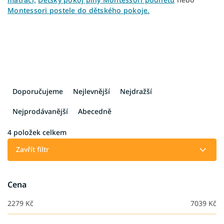
Montessori postele do dětského pokoje.
Ř
a
Doporučujeme
Nejlevnější
Nejdražší
z
e
Nejprodávanější
Abecedně
n
í
4
položek celkem
p
Zavřít filtr
r
o
d
Cena
u
k
2279
Kč
7039
Kč
t
ů