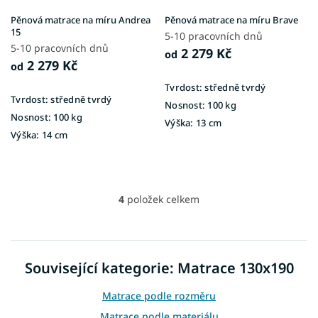
Pěnová matrace na míru Andrea
Pěnová matrace na míru Brave
15
5-10 pracovních dnů
5-10 pracovních dnů
2 279 Kč
od
2 279 Kč
od
Tvrdost:
středně tvrdý
Tvrdost:
středně tvrdý
Nosnost:
100 kg
Nosnost:
100 kg
Výška:
13 cm
Výška:
14 cm
4
položek celkem
O
v
l
á
d
Související kategorie: Matrace 130x190
a
c
Matrace podle rozměru
í
p
Matrace podle materiálu