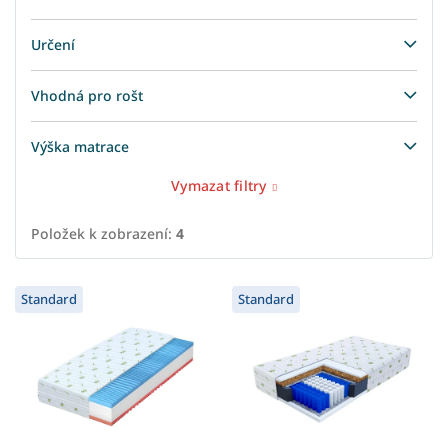
Určení
Vhodná pro rošt
Výška matrace
Vymazat filtry
Položek k zobrazení:
4
V
Standard
Standard
ý
p
i
s
p
r
o