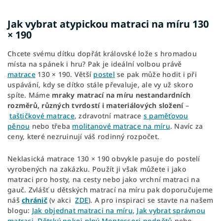
Jak vybrat atypickou matraci na míru 130
× 190
Chcete svému dítku dopřát královské lože s hromadou
místa na spánek i hru? Pak je ideální volbou právě
matrace
130 × 190. Větší
postel
se pak může hodit i při
uspávání, kdy se dítko stále převaluje, ale vy už skoro
spíte. Máme
mraky matrací na míru nestandardních
rozměrů, různých tvrdostí i materiálových složení
–
taštičkové matrace
, zdravotní matrace
s paměťovou
pěnou
nebo třeba
molitanové matrace na míru
. Navíc za
ceny, které nezruinují váš rodinný rozpočet.
Neklasická matrace 130 × 190 obvykle pasuje do postelí
vyrobených na zakázku. Použít ji však můžete i jako
matraci pro hosty, na cesty nebo jako vrchní matraci na
gauč. Zvlášť u dětských matrací na míru pak doporučujeme
náš
chránič
(v akci
ZDE
). A pro inspiraci se stavte na našem
blogu:
Jak objednat matraci na míru
,
Jak vybrat správnou
matraci,
Dětský pokoj plný Montessori podnětů
nebo