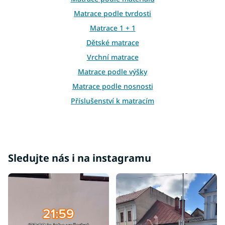
r
Matrace podle tvrdosti
v
k
Matrace 1 + 1
y
Dětské matrace
v
ý
Vrchní matrace
p
i
Matrace podle výšky
s
Matrace podle nosnosti
u
Příslušenství k matracím
Atypické matrace
Matrace ostatní
Matrace 100x100
Sledujte nás i na instagramu
Matrace 100x180
Matrace 100x190
Matrace 110x190
Matrace 110x200
Matrace 120x180