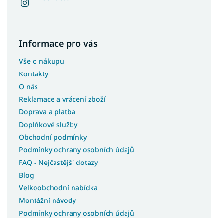
Matrace 75x200
Matrace 80x120
Matrace 80x170
Informace pro vás
Matrace 80x185
Matrace 80x195
Vše o nákupu
Matrace 85x185
Kontakty
Matrace 85x190
O nás
Reklamace a vrácení zboží
Matrace 85x195
Doprava a platba
Matrace 85x200
Doplňkové služby
Matrace 90x160
Obchodní podmínky
Matrace 90x185
Podmínky ochrany osobních údajů
Matrace 90x90
FAQ - Nejčastější dotazy
Matrace 95x200
Blog
Velkoobchodní nabídka
Montážní návody
Podmínky ochrany osobních údajů