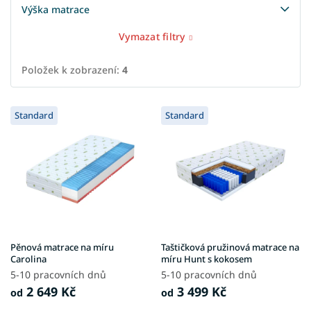
Výška matrace
Vymazat filtry
Položek k zobrazení:
4
V
Standard
Standard
ý
p
i
s
p
r
o
d
u
Pěnová matrace na míru
Taštičková pružinová matrace na
k
Carolina
míru Hunt s kokosem
t
5-10 pracovních dnů
5-10 pracovních dnů
ů
2 649 Kč
3 499 Kč
od
od