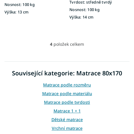
Tvrdost:
středně tvrdý
Nosnost:
100 kg
Nosnost:
100 kg
Výška:
13 cm
Výška:
14 cm
4
položek celkem
O
v
l
á
d
Související kategorie: Matrace 80x170
a
c
Matrace podle rozměru
í
p
Matrace podle materiálu
r
Matrace podle tvrdosti
v
k
Matrace 1 + 1
y
Dětské matrace
v
ý
Vrchní matrace
p