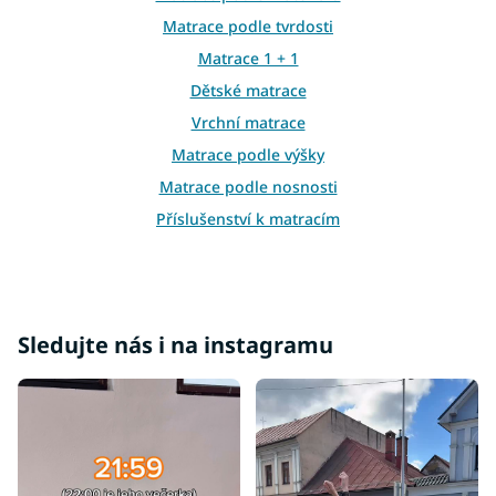
r
Matrace podle tvrdosti
v
k
Matrace 1 + 1
y
Dětské matrace
v
ý
Vrchní matrace
p
i
Matrace podle výšky
s
Matrace podle nosnosti
u
Příslušenství k matracím
Atypické matrace
Matrace ostatní
Matrace 100x100
Sledujte nás i na instagramu
Matrace 100x180
Matrace 100x190
Matrace 110x190
Matrace 110x200
Matrace 120x180