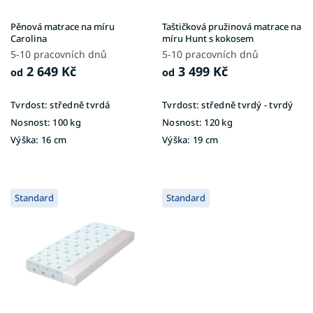
d
u
Pěnová matrace na míru
Taštičková pružinová matrace na
k
Carolina
míru Hunt s kokosem
t
5-10 pracovních dnů
5-10 pracovních dnů
ů
2 649 Kč
3 499 Kč
od
od
Tvrdost:
středně tvrdá
Tvrdost:
středně tvrdý - tvrdý
Nosnost:
100 kg
Nosnost:
120 kg
Výška:
16 cm
Výška:
19 cm
Standard
Standard