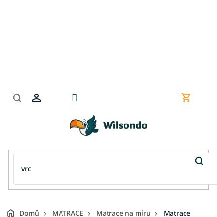
Přejít
na
obsah
Nákupní
košík
Domů
MATRACE
Matrace na míru
Matrace