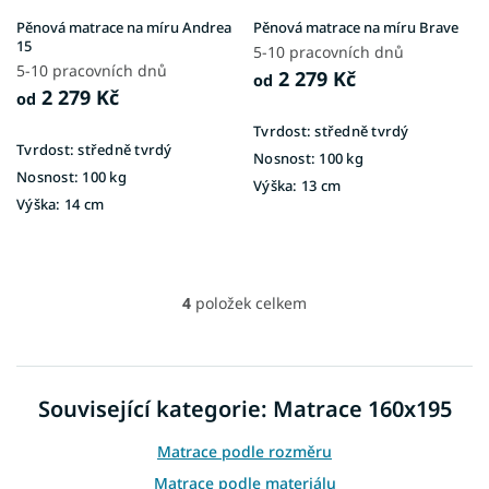
Pěnová matrace na míru Andrea
Pěnová matrace na míru Brave
15
5-10 pracovních dnů
5-10 pracovních dnů
2 279 Kč
od
2 279 Kč
od
Tvrdost:
středně tvrdý
Tvrdost:
středně tvrdý
Nosnost:
100 kg
Nosnost:
100 kg
Výška:
13 cm
Výška:
14 cm
4
položek celkem
O
v
l
á
d
Související kategorie: Matrace 160x195
a
c
Matrace podle rozměru
í
p
Matrace podle materiálu