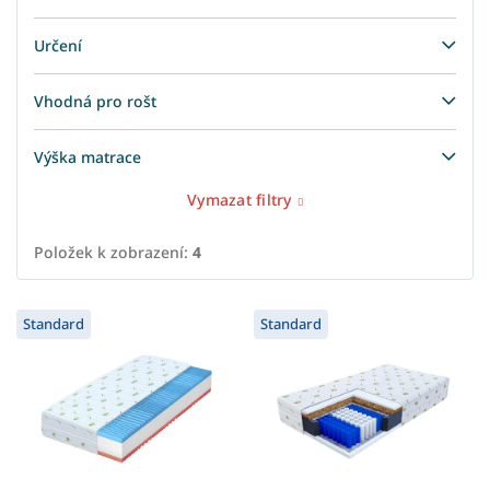
Určení
Vhodná pro rošt
Výška matrace
Vymazat filtry
Položek k zobrazení:
4
V
Standard
Standard
ý
p
i
s
p
r
o