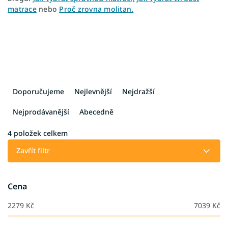
matrace
nebo
Proč zrovna molitan.
Ř
a
Doporučujeme
Nejlevnější
Nejdražší
z
e
Nejprodávanější
Abecedně
n
í
4
položek celkem
p
Zavřít filtr
r
o
d
Cena
u
k
2279
Kč
7039
Kč
t
ů