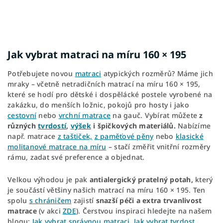
Jak vybrat matraci na míru 160 × 195
Potřebujete novou
matraci
atypických rozměrů? Máme jich
mraky – včetně netradičních matrací na míru 160 × 195,
které se hodí pro dětské i dospělácké postele vyrobené na
zakázku, do menších ložnic, pokojů pro hosty i jako
cestovní
nebo
vrchní matrace
na gauč. Vybírat můžete
z
různých
tvrdostí
,
výšek
i špičkových materiálů.
Nabízíme
např. matrace
z taštiček,
z paměťové pěny
nebo
klasické
molitanové matrace na míru
– stačí změřit vnitřní rozměry
rámu, zadat své preference a objednat.
Velkou výhodou je pak
antialergický pratelný potah,
který
je součástí většiny našich matrací na míru 160 × 195. Ten
spolu
s chráničem
zajistí
snazší péči a extra trvanlivost
matrace
(v akci
ZDE
). Čerstvou inspiraci hledejte na našem
blogu:
Jak vybrat správnou matraci,
Jak vybrat tvrdost