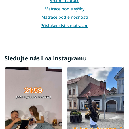
Vrchní matrace
p
i
Matrace podle výšky
s
Matrace podle nosnosti
u
Příslušenství k matracím
Atypické matrace
Matrace ostatní
Matrace 100x100
Sledujte nás i na instagramu
Matrace 100x180
Matrace 100x190
Matrace 110x190
Matrace 110x200
Matrace 120x180
Matrace 130x190
Matrace 130x200
Matrace 140x180