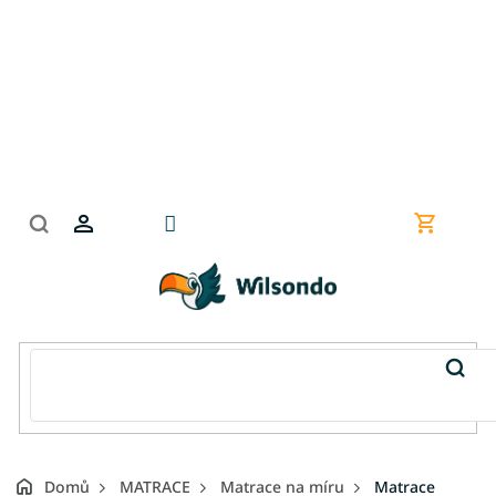
Přejít
na
obsah
Nákupní
košík
Domů
MATRACE
Matrace na míru
Matrace