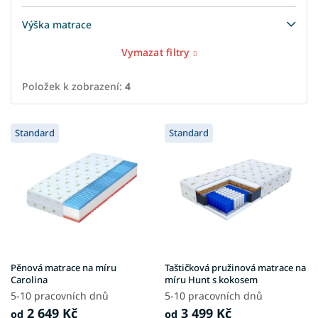
Výška matrace
Vymazat filtry
Položek k zobrazení:
4
V
Standard
Standard
ý
p
i
s
p
r
o
d
u
Pěnová matrace na míru
Taštičková pružinová matrace na
k
Carolina
míru Hunt s kokosem
t
5-10 pracovních dnů
5-10 pracovních dnů
ů
2 649 Kč
3 499 Kč
od
od