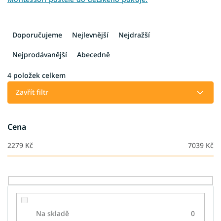
Ř
a
Doporučujeme
Nejlevnější
Nejdražší
z
e
Nejprodávanější
Abecedně
n
í
4
položek celkem
p
Zavřít filtr
r
o
d
Cena
u
k
2279
Kč
7039
Kč
t
ů
Na skladě
0