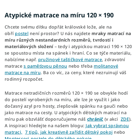
Atypické matrace na míru 120 × 190
Chcete svému dítku dopřát královské lože, ale na
obří
postel
není prostor? U nás najdete
mraky matrací na
míru různých nestandardních rozměrů, tvrdostí i
materiálových složení
– tedy i atypickou matraci 190 × 120
se spoustou místa na spánek i hraní. Co se týče materiálu,
nabízíme např.
pružinové taštičkové matrace
, zdravotní
matrace
s paměťovou pěnou
nebo třeba
molitanové
matrace na míru
. Ba co víc, za ceny, které nezruinují váš
rodinný rozpočet.
Matrace netradičních rozměrů 120 × 190 se obvykle hodí
do postelí vyrobených na míru, ale lze je využít i jako
dočasný azyl pro hosty, zlepšovák spánku na gauči nebo
jako matrace na cesty. U atypických dětských matrací na
míru pak obzvlášť doporučujeme náš
chránič
(v akci
ZDE
).
A inspiraci hledejte na našem blogu:
Jak vybrat správnou
matraci,
7 tipů, jak kreativně zařídit dětský pokoj
nebo
Montessori postele do dětského pokoje.