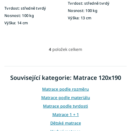
Tvrdost:
středně tvrdý
Tvrdost:
středně tvrdý
Nosnost:
100 kg
Nosnost:
100 kg
Výška:
13 cm
Výška:
14 cm
4
položek celkem
O
v
l
á
d
Související kategorie: Matrace 120x190
a
c
Matrace podle rozměru
í
p
Matrace podle materiálu
r
Matrace podle tvrdosti
v
k
Matrace 1 + 1
y
Dětské matrace
v
ý