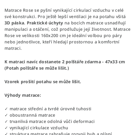
Matrace Rose se pyšní vynikající cirkulací vzduchu v celé
své konstrukci. Pro ještě lepší ventilaci je na potahu všitá
3D páska
.
Praktické úchyty
na bocích matrace usnadňují
manipulaci a otáčení, což prodlužuje její životnost. Matrace
Rose ve velikosti 160x200 cm je ideální volbou pro páry
nebo jednotlivce, kteří hledají prostornou a komfortní
matraci.
K matraci navíc dostanete 2 polštáře zdarma -
47x33 cm
(Potah polštáře se může lišit.)
Vzorek prošití potahu se může lišit.
Výhody matrace:
✓ matrace střední a tvrdé úrovně tuhosti
✓ oboustranná matrace
✓ trvanlivá matrace odolná vůči deformaci
✓ vynikající cirkulace vzduchu
✓ struktura matrace zabraňuje rozvoji hub a plísní