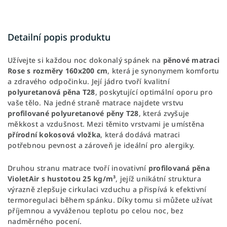
Detailní popis produktu
Užívejte si každou noc dokonalý spánek na
pěnové matraci
Rose s rozměry 160x200 cm
, která je synonymem komfortu
a zdravého odpočinku. Její jádro tvoří kvalitní
polyuretanová pěna T28
, poskytující optimální oporu pro
vaše tělo. Na jedné straně matrace najdete vrstvu
profilované polyuretanové pěny T28
, která zvyšuje
měkkost a vzdušnost. Mezi těmito vrstvami je umístěna
přírodní kokosová vložka
, která dodává matraci
potřebnou pevnost a zároveň je ideální pro alergiky.
Druhou stranu matrace tvoří inovativní
profilovaná pěna
VioletAir s hustotou 25 kg/m³
, jejíž unikátní struktura
výrazně zlepšuje cirkulaci vzduchu a přispívá k efektivní
termoregulaci během spánku. Díky tomu si můžete užívat
příjemnou a vyváženou teplotu po celou noc, bez
nadměrného pocení.