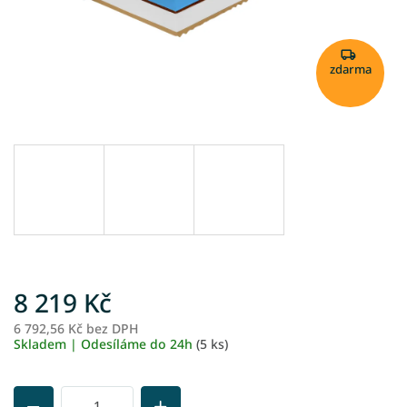
zdarma
8 219 Kč
6 792,56 Kč bez DPH
M
Skladem | Odesíláme do 24h
(5 ks)
ce