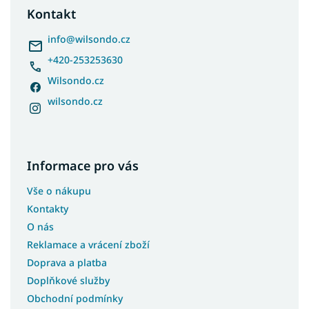
a
Kontakt
t
í
info
@
wilsondo.cz
+420-253253630
Wilsondo.cz
wilsondo.cz
Informace pro vás
Vše o nákupu
Kontakty
O nás
Reklamace a vrácení zboží
Doprava a platba
Doplňkové služby
Obchodní podmínky