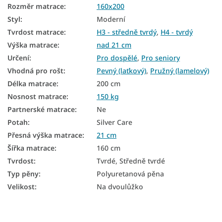
Rozměr matrace
:
160x200
Matrace na zem
Styl
:
Moderní
Oboustranné matrace
Tvrdost matrace
:
H3 - středně tvrdý
,
H4 - tvrdý
Matrace podle tvrdosti
Výška matrace
:
nad 21 cm
Určení
:
Pro dospělé
,
Pro seniory
Tvrdé matrace
Vhodná pro rošt
:
Pevný (laťkový)
,
Pružný (lamelový)
Velké matrace
Délka matrace
:
200 cm
Nosnost matrace
:
150 kg
Pěnové matrace 160x200
Partnerské matrace
:
Ne
Kokosové matrace 160x200
Potah
:
Silver Care
Přesná výška matrace
:
21 cm
Vysoké matrace 160×200
Šířka matrace
:
160 cm
Matrace tvrdost H3
Tvrdost
:
Tvrdé, Středně tvrdé
Matrace tvrdost H4
Typ pěny
:
Polyuretanová pěna
Velikost
:
Na dvoulůžko
Tvrdé matrace 160x200