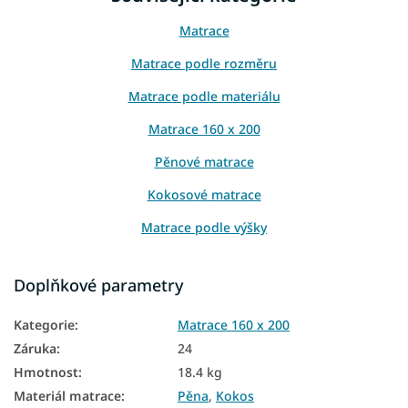
Matrace
Matrace podle rozměru
Matrace podle materiálu
Matrace 160 x 200
Pěnové matrace
Kokosové matrace
Matrace podle výšky
Matrace podle nosnosti
Doplňkové parametry
Vysoké matrace
Kategorie
:
Matrace 160 x 200
Matrace z PUR pěny
Záruka
:
24
Matrace pro hosty
Hmotnost
:
18.4 kg
Podlahové matrace
Materiál matrace
:
Pěna
,
Kokos