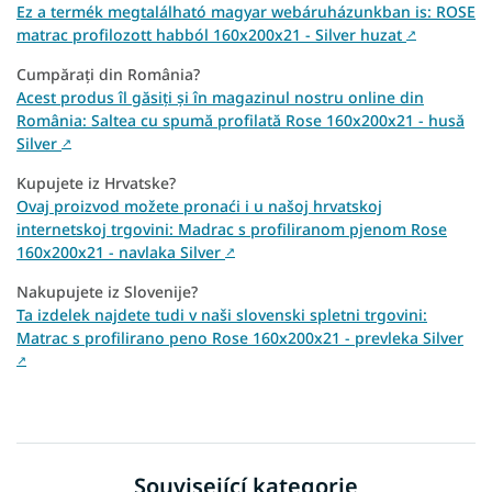
Ez a termék megtalálható magyar webáruházunkban is: ROSE
matrac profilozott habból 160x200x21 - Silver huzat
↗
Cumpărați din România?
Acest produs îl găsiți și în magazinul nostru online din
România: Saltea cu spumă profilată Rose 160x200x21 - husă
Silver
↗
Kupujete iz Hrvatske?
Ovaj proizvod možete pronaći i u našoj hrvatskoj
internetskoj trgovini: Madrac s profiliranom pjenom Rose
160x200x21 - navlaka Silver
↗
Nakupujete iz Slovenije?
Ta izdelek najdete tudi v naši slovenski spletni trgovini:
Matrac s profilirano peno Rose 160x200x21 - prevleka Silver
↗
Související kategorie