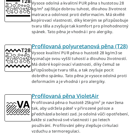
Vysoce odolná a kvalitní PUR pěna s hustotou 28
kg/m³ zajišťuje dobrou tuhost, dlouhou životnost
matrace a odolnost proti deformacím. Má skvělé
kopírovací vlastnosti, díky kterým se přizpůsobuje
tvaru těla a zvyšuje tak komfort pro plnohodnotný
spánek. Tato pěna je vhodná i pro alergiky.
Profilovaná polyuretanová pěna (T28)
Vysoce kvalitní PUR pěna o hustotě 28 kg/m3 se
vyznačuje svou vyšší tuhostí a dlouhou životností.
Má dobré kopírovací vlastnosti, díky čemuž se
přizpůsobuje tvaru těla, a tak zvyšuje pocit
dobrého spánku. Tato pěna je vysoce odolná proti
deformacím a je vhodná i pro alergiky.
Profilovaná pěna VioletAir
Profilovaná pěna o hustotě 25kg/m³ je navržena
tak, aby udržela páteř v přirozené poloze a
předcházela bolesti zad. Je odolná vůči opotřebení,
takže si zachová své vlastnosti i po letech
používání. Profilování pěny zlepšuje cirkulaci
vzduchu a termoregulaci.