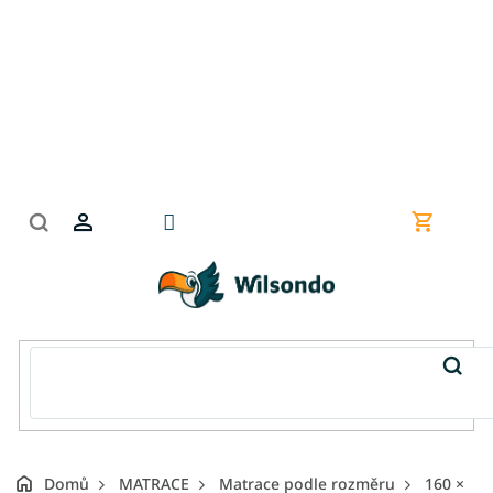
Přejít
na
obsah
Nákupní
košík
Domů
MATRACE
Matrace podle rozměru
160 ×