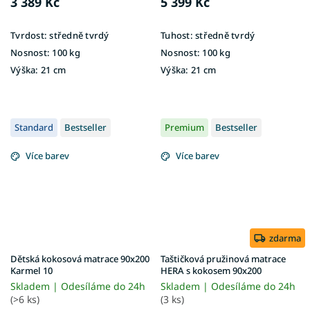
3 389 Kč
5 399 Kč
Tvrdost:
středně tvrdý
Tuhost:
středně tvrdý
Nosnost:
100 kg
Nosnost:
100 kg
Výška:
21 cm
Výška:
21 cm
Standard
Bestseller
Premium
Bestseller
Více barev
Více barev
zdarma
Dětská kokosová matrace 90x200
Taštičková pružinová matrace
Karmel 10
HERA s kokosem 90x200
Skladem | Odesíláme do 24h
Skladem | Odesíláme do 24h
(>6 ks)
(3 ks)