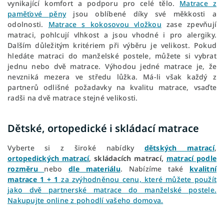
vynikající komfort a podporu pro celé tělo.
Matrace z
paměťové pěny
jsou oblíbené díky své měkkosti a
odolnosti.
Matrace s kokosovou vložkou
zase zpevňují
matraci, pohlcují vlhkost a jsou vhodné i pro alergiky.
Dalším důležitým kritériem při výběru je velikost. Pokud
hledáte matraci do manželské postele, můžete si vybrat
jednu nebo dvě matrace. Výhodou jedné matrace je, že
nevzniká mezera ve středu lůžka. Má-li však každý z
partnerů odlišné požadavky na kvalitu matrace, vsaďte
radši na dvě matrace stejné velikosti.
Dětské, ortopedické i skládací matrace
Vyberte si z široké nabídky
dětských matrací
,
ortopedických matrací
,
skládacích matrací,
matrací podle
rozměru
nebo
dle materiálu
. Nabízíme také
kvalitní
matrace 1 + 1
za zvýhodněnou cenu, které můžete použít
jako dvě partnerské matrace do manželské postele.
Nakupujte online z pohodlí vašeho domova.