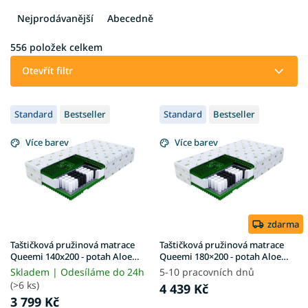
z
e
Nejprodávanější
Abecedně
n
í
556
položek celkem
p
Otevřít filtr
r
o
V
d
Standard
Bestseller
Standard
Bestseller
ý
u
p
k
Více barev
Více barev
i
t
s
ů
p
r
o
d
zdarma
u
Taštičková pružinová matrace
Taštičková pružinová matrace
k
Queemi 140x200 - potah Aloe
Queemi 180×200 - potah Aloe
Vera
Vera
t
Skladem | Odesíláme do 24h
5-10 pracovních dnů
ů
(>6 ks)
4 439 Kč
3 799 Kč