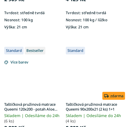
Tvrdost:
středně tvrdá
Tvrdost:
středně tvrdá
Nosnost:
100 kg
Nosnost:
100 kg ​​​​​/ lůžko
Výška:
21 cm
Výška:
21 cm
Standard
Bestseller
Standard
Více barev
zdarma
Taštičková pružinová matrace
Taštičková pružinová matrace
Queemi 120x200 - potah Aloe
Queemi 90x200x21 (2 ks) 1+1
Vera
Skladem | Odesíláme do 24h
Skladem | Odesíláme do 24h
(6 ks)
(4 ks)