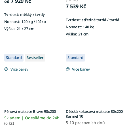
7 929 Kč
od
7 539 Kč
Tvrdost:
měkký / tvrdý
Tvrdost:
středně tvrdá / tvrdá
Nosnost:
120 kg ​​​​​/ lůžko
Nosnost:
140 kg
Výška:
21 / 27 cm
Výška:
21 cm
Standard
Bestseller
Standard
Více barev
Více barev
Pěnová matrace Brave 90x200
Dětská kokosová matrace 80x200
Karmel 10
Skladem | Odesíláme do 24h
5-10 pracovních dnů
(6 ks)