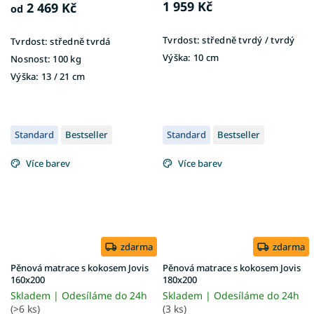
1 959 Kč
2 469 Kč
od
Tvrdost:
středně tvrdý / tvrdý
Tvrdost:
středně tvrdá
Výška:
10 cm
Nosnost:
100 kg
Výška:
13 / 21 cm
Standard
Bestseller
Standard
Bestseller
Více barev
Více barev
zdarma
zdarma
Pěnová matrace s kokosem Jovis
Pěnová matrace s kokosem Jovis
160x200
180x200
Skladem | Odesíláme do 24h
Skladem | Odesíláme do 24h
(>6 ks)
(3 ks)