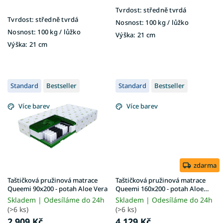
Tvrdost:
středně tvrdá
Tvrdost:
středně tvrdá
Nosnost:
100 kg​​​​​ / lůžko
Nosnost:
100 kg ​​​​​/ lůžko
Výška:
21 cm
Výška:
21 cm
Standard
Bestseller
Standard
Bestseller
Více barev
Více barev
zdarma
Taštičková pružinová matrace
Taštičková pružinová matrace
Queemi 90x200 - potah Aloe Vera
Queemi 160x200 - potah Aloe
Vera
Skladem | Odesíláme do 24h
Skladem | Odesíláme do 24h
(>6 ks)
(>6 ks)
2 909 Kč
4 129 Kč