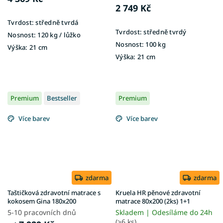
2 749 Kč
Tvrdost:
středně tvrdá
Tvrdost:
středně tvrdý
Nosnost:
120 kg ​​​​​/ lůžko
Nosnost:
100 kg
Výška:
21 cm
Výška:
21 cm
Premium
Bestseller
Premium
Více barev
Více barev
zdarma
zdarma
Taštičková zdravotní matrace s
Kruela HR pěnové zdravotní
kokosem Gina 180x200
matrace 80x200 (2ks) 1+1
5-10 pracovních dnů
Skladem | Odesíláme do 24h
(>6 ks)