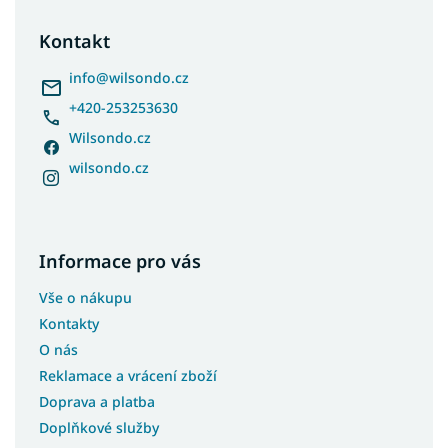
p
a
Kontakt
t
í
info
@
wilsondo.cz
+420-253253630
Wilsondo.cz
wilsondo.cz
Informace pro vás
Vše o nákupu
Kontakty
O nás
Reklamace a vrácení zboží
Doprava a platba
Doplňkové služby