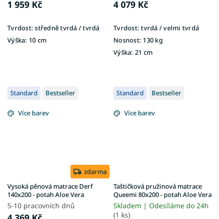
1 959 Kč
4 079 Kč
Tvrdost:
středně tvrdá / tvrdá
Tvrdost:
tvrdá / velmi tvrdá
Výška:
10 cm
Nosnost:
130 kg
Výška:
21 cm
Standard
Bestseller
Standard
Bestseller
Více barev
Více barev
zdarma
Vysoká pěnová matrace Derf
Taštičková pružinová matrace
140x200 - potah Aloe Vera
Queemi 80x200 - potah Aloe Vera
5-10 pracovních dnů
Skladem | Odesíláme do 24h
(1 ks)
4 369 Kč