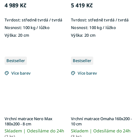
4 989 Kč
5 419 Kč
Tvrdost:
středně tvrdá / tvrdá
Tvrdost:
středně tvrdá / tvrdá
Nosnost:
100 kg ​​​​​/ lůžko
Nosnost:
100 kg ​​​​​/ lůžko
Výška:
20 cm
Výška:
20 cm
Bestseller
Bestseller
Více barev
Více barev
Vrchní matrace Nero Max
Vrchní matrace Omaha 160x200 -
180x200 - 8 cm
10 cm
Skladem | Odesíláme do 24h
Skladem | Odesíláme do 24h
(2 ks)
(3 ks)