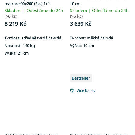
matrace 90x200 (2ks) 1+1
10 cm
Skladem | Odesíláme do 24h
Skladem | Odesíláme do 24h
(>6 ks)
(>6 ks)
8 219 Kč
3 639 Kč
Tvrdost:
středně tvrdá / tvrdá
Tvrdost:
měkká / tvrdá
Nosnost:
140 kg
Výška:
10 cm
Výška:
21 cm
Bestseller
Více barev