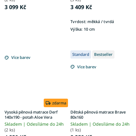
3 099 Kč
3 409 Kč
Tvrdost:
měkká / tvrdá
Výška:
10 cm
Standard
Bestseller
Více barev
Více barev
zdarma
Vysoká pěnová matrace Derf
Dětská pěnová matrace Brave
140x190 - potah Aloe Vera
80x160
Skladem | Odesíláme do 24h
Skladem | Odesíláme do 24h
(2 ks)
(1 ks)