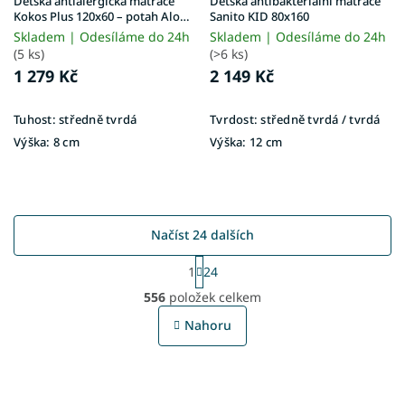
Dětská antialergická matrace
Dětská antibakteriální matrace
Kokos Plus 120x60 – potah Aloe
Sanito KID 80x160
Vera
Skladem | Odesíláme do 24h
Skladem | Odesíláme do 24h
(5 ks)
(>6 ks)
1 279 Kč
2 149 Kč
Tuhost:
středně tvrdá
Tvrdost:
středně tvrdá / tvrdá
Výška:
8 cm
Výška:
12 cm
Načíst 24 dalších
S
1
24
t
O
r
556
položek celkem
v
á
l
n
Nahoru
á
k
o
d
v
a
á
c
n