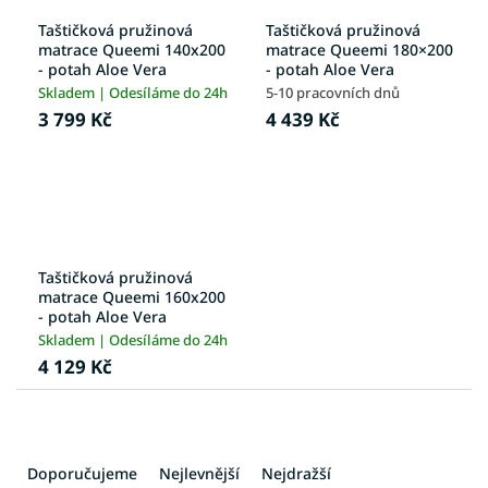
Taštičková pružinová
Taštičková pružinová
matrace Queemi 140x200
matrace Queemi 180×200
- potah Aloe Vera
- potah Aloe Vera
Skladem | Odesíláme do 24h
5-10 pracovních dnů
3 799 Kč
4 439 Kč
Taštičková pružinová
matrace Queemi 160x200
- potah Aloe Vera
Skladem | Odesíláme do 24h
4 129 Kč
Ř
a
Doporučujeme
Nejlevnější
Nejdražší