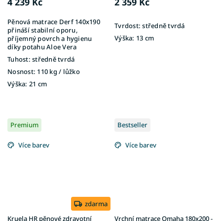
4 239 Kč
2 359 Kč
Pěnová matrace Derf 140x190
Tvrdost:
středně tvrdá
přináší stabilní oporu,
Výška:
13 cm
příjemný povrch a hygienu
díky potahu Aloe Vera
Tuhost:
středně tvrdá
Nosnost:
110 kg ​​​​​/ lůžko
Výška:
21 cm
Premium
Bestseller
Více barev
Více barev
zdarma
Kruela HR pěnové zdravotní
Vrchní matrace Omaha 180x200 -