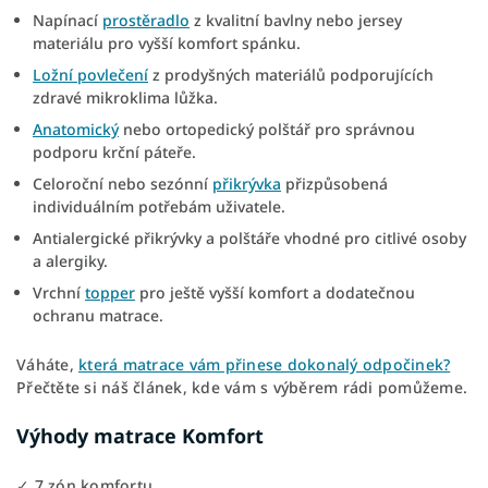
Napínací
prostěradlo
z kvalitní bavlny nebo jersey
materiálu pro vyšší komfort spánku.
Ložní povlečení
z prodyšných materiálů podporujících
zdravé mikroklima lůžka.
Anatomický
nebo ortopedický polštář pro správnou
podporu krční páteře.
Celoroční nebo sezónní
přikrývka
přizpůsobená
individuálním potřebám uživatele.
Antialergické přikrývky a polštáře vhodné pro citlivé osoby
a alergiky.
Vrchní
topper
pro ještě vyšší komfort a dodatečnou
ochranu matrace.
Váháte,
která matrace vám přinese dokonalý odpočinek?
Přečtěte si náš článek, kde vám s výběrem rádi pomůžeme.
Výhody matrace Komfort
✓ 7 zón komfortu