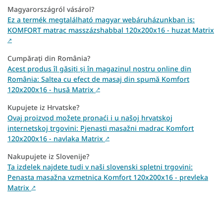
Magyarországról vásárol?
Ez a termék megtalálható magyar webáruházunkban is:
KOMFORT matrac masszázshabbal 120x200x16 - huzat Matrix
↗
Cumpărați din România?
Acest produs îl găsiți și în magazinul nostru online din
România: Saltea cu efect de masaj din spumă Komfort
120x200x16 - husă Matrix
↗
Kupujete iz Hrvatske?
Ovaj proizvod možete pronaći i u našoj hrvatskoj
internetskoj trgovini: Pjenasti masažni madrac Komfort
120x200x16 - navlaka Matrix
↗
Nakupujete iz Slovenije?
Ta izdelek najdete tudi v naši slovenski spletni trgovini:
Penasta masažna vzmetnica Komfort 120x200x16 - prevleka
Matrix
↗