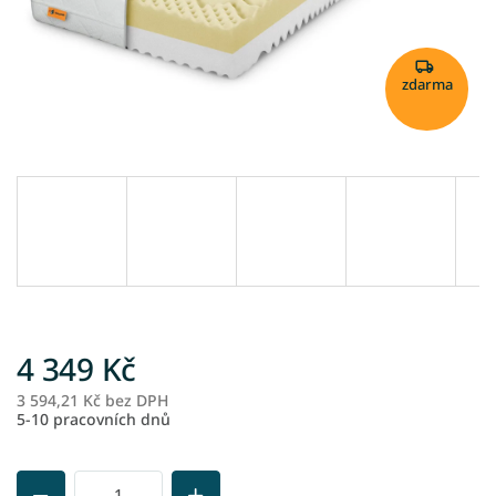
zdarma
4 349 Kč
3 594,21 Kč bez DPH
M
5-10 pracovních dnů
ce