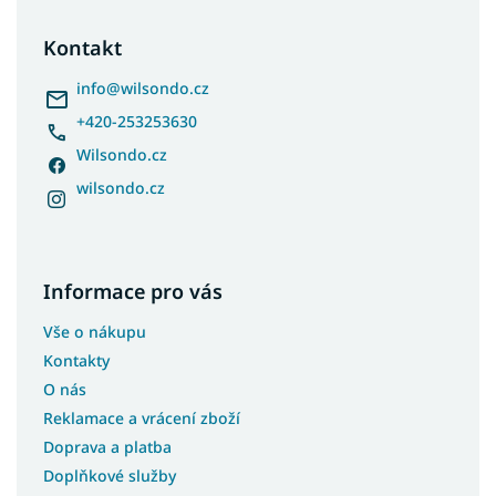
p
a
Kontakt
t
í
info
@
wilsondo.cz
+420-253253630
Wilsondo.cz
wilsondo.cz
Informace pro vás
Vše o nákupu
Kontakty
O nás
Reklamace a vrácení zboží
Doprava a platba
Doplňkové služby