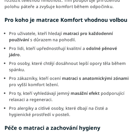
rozložit tělesnou hmotnost. Tím podporuje přirozenou
polohu páteře a zvyšuje komfort během odpočinku.
Pro koho je matrace Komfort vhodnou volbou
Pro uživatele, kteří hledají
matraci pro každodenní
používání
s důrazem na pohodlí.
Pro lidi, kteří upřednostňují kvalitní a
odolné pěnové
jádro
.
Pro osoby, které chtějí dosáhnout lepší opory těla během
spánku.
Pro zákazníky, kteří ocení
matraci s anatomickými zónami
pro vyšší komfort ležení.
Pro ty, kteří vyhledávají jemný
masážní efekt
podporující
relaxaci a regeneraci.
Pro alergiky a citlivé osoby, které dbají na čisté a
hygienické prostředí v posteli.
Péče o matraci a zachování hygieny