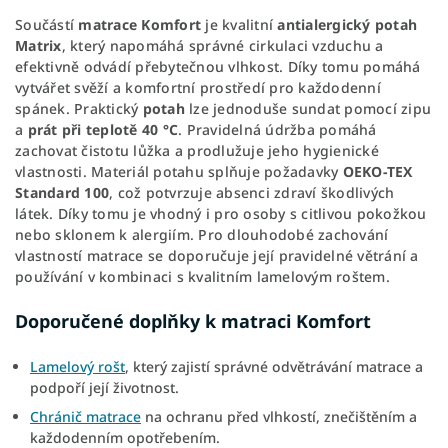
Součástí
matrace Komfort
je kvalitní
antialergický potah
Matrix
, který napomáhá správné cirkulaci vzduchu a
efektivně odvádí přebytečnou vlhkost. Díky tomu pomáhá
vytvářet svěží a komfortní prostředí pro každodenní
spánek. Praktický
potah
lze jednoduše sundat pomocí zipu
a
prát při teplotě 40 °C
. Pravidelná údržba pomáhá
zachovat čistotu lůžka a prodlužuje jeho hygienické
vlastnosti. Materiál potahu splňuje požadavky
OEKO-TEX
Standard 100
, což potvrzuje absenci zdraví škodlivých
látek. Díky tomu je vhodný i pro osoby s citlivou pokožkou
nebo sklonem k alergiím. Pro dlouhodobé zachování
vlastností matrace se doporučuje její pravidelné větrání a
používání v kombinaci s kvalitním lamelovým roštem.
Doporučené doplňky k matraci Komfort
Lamelový rošt
, který zajistí správné odvětrávání matrace a
podpoří její životnost.
Chránič matrace
na ochranu před vlhkostí, znečištěním a
každodenním opotřebením.