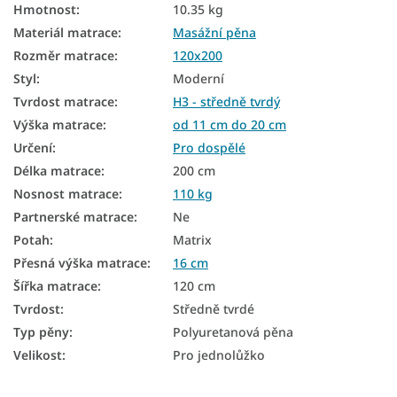
Hmotnost
:
10.35 kg
Matrace na gauč
Materiál matrace
:
Masážní pěna
Rozměr matrace
:
120x200
Matrace podle tvrdosti
Styl
:
Moderní
Tvrdé matrace
Tvrdost matrace
:
H3 - středně tvrdý
Zónové matrace
Výška matrace
:
od 11 cm do 20 cm
Určení
:
Pro dospělé
Velké matrace
Délka matrace
:
200 cm
Matrace na válendu
Nosnost matrace
:
110 kg
Partnerské matrace
:
Ne
7zónové matrace
Potah
:
Matrix
Pěnové matrace 120x200
Přesná výška matrace
:
16 cm
Šířka matrace
:
120 cm
Matrace tvrdost H3
Tvrdost
:
Středně tvrdé
Tvrdé matrace 120x200
Typ pěny
:
Polyuretanová pěna
Velikost
:
Pro jednolůžko