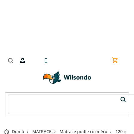
Přejít
na
obsah
Nákupní
košík
Domů
MATRACE
Matrace podle rozměru
120 ×