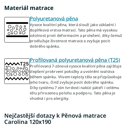
Materiál matrace
Polyuretanová pěna
Vysoce kvalitní pěna, která slouží jako základní i
doplňková vrstva matrací. Tato pěna má vysokou
odolnost proti deformacím a proležení, díky čemuž
prodlužuje životnost matrace a zvyšuje pocit
dobrého spánku.
Profilovaná polyuretanová pěna (T25)
Profilovaná 7-zónová vysoce kvalitní pěna zajišťuje
zlepšení prokrvení pokožky a uvolnění svalstva
během spánku. Vlivem teploty těla se přizpůsobuje
jeho tvaru, čímž zvyšuje pocit dobrého spánku.
Díky systému 7 zón tvrdosti nabízí páteři i celému
tělu přirozenou polohu a podporu. Tato pěna je
vhodná i pro alergiky.
Nejčastější dotazy k Pěnová matrace
Carolina 120x190