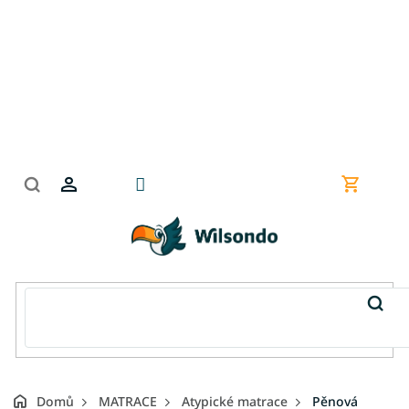
Přejít
na
obsah
Nákupní
košík
Domů
MATRACE
Atypické matrace
Pěnová