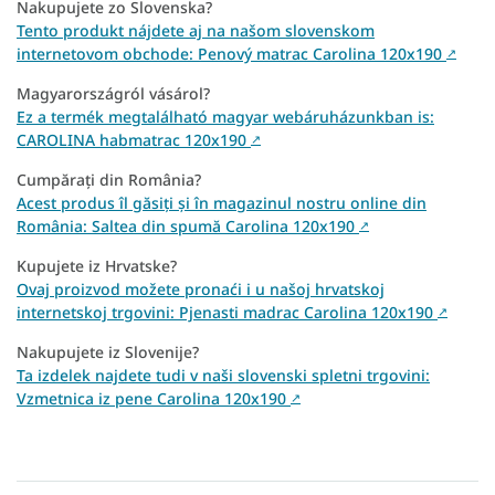
Nakupujete zo Slovenska?
Tento produkt nájdete aj na našom slovenskom
internetovom obchode: Penový matrac Carolina 120x190
↗
Magyarországról vásárol?
Ez a termék megtalálható magyar webáruházunkban is:
CAROLINA habmatrac 120x190
↗
Cumpărați din România?
Acest produs îl găsiți și în magazinul nostru online din
România: Saltea din spumă Carolina 120x190
↗
Kupujete iz Hrvatske?
Ovaj proizvod možete pronaći i u našoj hrvatskoj
internetskoj trgovini: Pjenasti madrac Carolina 120x190
↗
Nakupujete iz Slovenije?
Ta izdelek najdete tudi v naši slovenski spletni trgovini:
Vzmetnica iz pene Carolina 120x190
↗