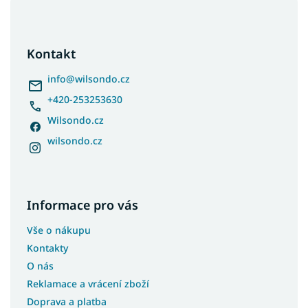
Z
á
p
a
Kontakt
t
í
info
@
wilsondo.cz
+420-253253630
Wilsondo.cz
wilsondo.cz
Informace pro vás
Vše o nákupu
Kontakty
O nás
Reklamace a vrácení zboží
Doprava a platba