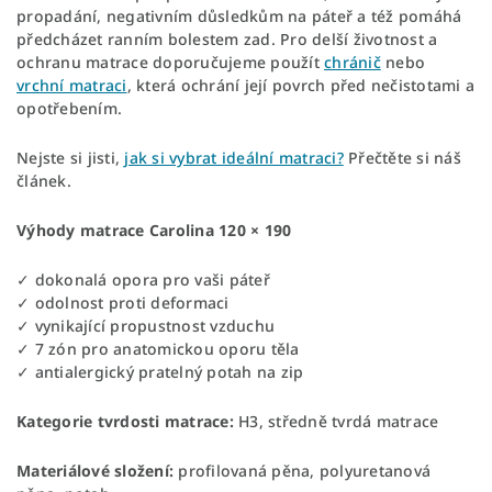
propadání, negativním důsledkům na páteř a též pomáhá
předcházet ranním bolestem zad. Pro delší životnost a
ochranu matrace doporučujeme použít
chránič
nebo
vrchní matraci
, která ochrání její povrch před nečistotami a
opotřebením.
Nejste si jisti,
jak si vybrat ideální matraci?
Přečtěte si náš
článek.
Výhody matrace Carolina 120 × 190
✓ dokonalá opora pro vaši páteř
✓ odolnost proti deformaci
✓ vynikající propustnost vzduchu
✓ 7 zón pro anatomickou oporu těla
✓ antialergický pratelný potah na zip
Kategorie tvrdosti matrace:
H3, středně tvrdá matrace
Materiálové složení:
profilovaná pěna, polyuretanová