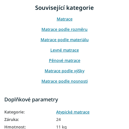
Související kategorie
Matrace
Matrace podle rozměru
Matrace podle materiálu
Levné matrace
Pěnové matrace
Matrace podle výšky
Matrace podle nosnosti
Vysoké matrace
Doplňkové parametry
Atypické matrace
Kategorie
:
Atypické matrace
Matrace podle nosnosti do 100 kg
Záruka
:
24
Hmotnost
:
11 kg