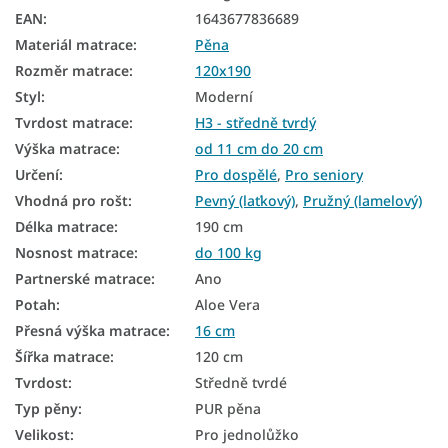
EAN
:
1643677836689
Materiál matrace
:
Pěna
Rozměr matrace
:
120x190
Styl
:
Moderní
Tvrdost matrace
:
H3 - středně tvrdý
Výška matrace
:
od 11 cm do 20 cm
Určení
:
Pro dospělé
,
Pro seniory
Vhodná pro rošt
:
Pevný (laťkový)
,
Pružný (lamelový)
Délka matrace
:
190 cm
Nosnost matrace
:
do 100 kg
Partnerské matrace
:
Ano
Potah
:
Aloe Vera
Přesná výška matrace
:
16 cm
Šířka matrace
:
120 cm
Tvrdost
:
Středně tvrdé
Typ pěny
:
PUR pěna
Velikost
:
Pro jednolůžko