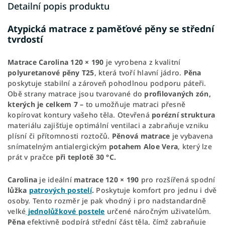
Detailní popis produktu
Atypická matrace z paměťové pěny se střední
tvrdostí
Matrace
Carolina
120 × 190
je vyrobena z kvalitní
polyuretanové pěny T25
, která tvoří hlavní jádro.
Pěna
poskytuje stabilní a zároveň pohodlnou podporu páteři.
Obě strany matrace jsou tvarované do
profilovaných zón,
kterých je celkem 7 –
to umožňuje matraci přesně
kopírovat kontury vašeho těla. Otevřená
porézní
struktura
materiálu zajišťuje optimální ventilaci a zabraňuje vzniku
plísní či přítomnosti roztočů.
Pěnová
matrace
je vybavena
snímatelným antialergickým
potahem Aloe Vera
, který lze
prát v pračce
při teplotě 30 °C.
Carolina
je ideální
matrace 120 × 190
pro rozšířená spodní
lůžka
patrových postelí
.
Poskytuje komfort pro jednu i dvě
osoby. Tento rozměr je pak vhodný i pro nadstandardně
velké
jednolůžkové postele
určené náročným uživatelům.
Pěna
efektivně podpírá střední část těla, čímž zabraňuje