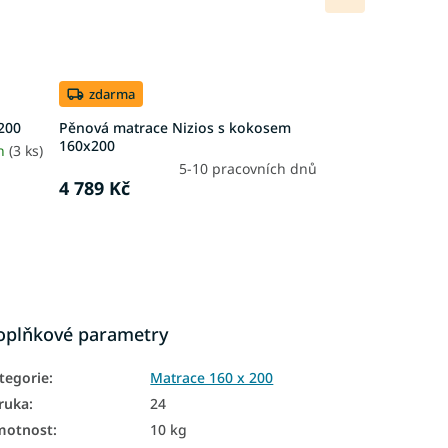
produkt
zdarma
200
Pěnová matrace Nizios s kokosem
160x200
4h
(3 ks)
5-10 pracovních dnů
4 789 Kč
oplňkové parametry
tegorie
:
Matrace 160 x 200
ruka
:
24
motnost
:
10 kg