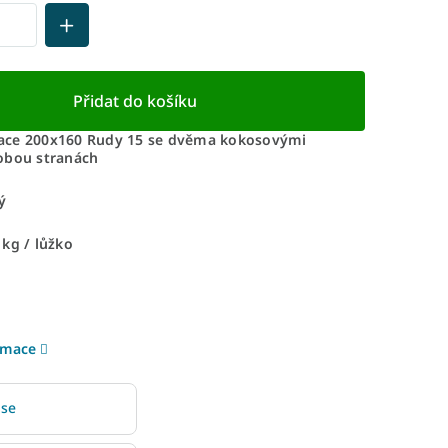
Přidat do košíku
ace 200x160 Rudy 15 se dvěma kokosovými
obou stranách
ý
g ​​​​​/ lůžko
rmace
 se