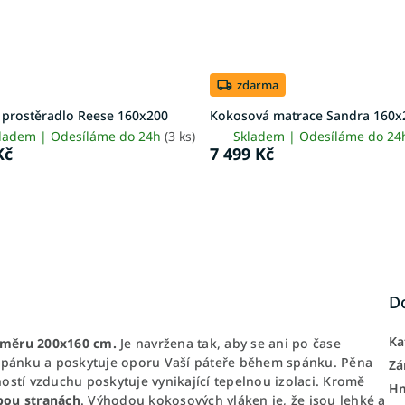
zdarma
y prostěradlo Reese 160x200
Kokosová matrace Sandra 160x
ladem | Odesíláme do 24h
(3 ks)
Skladem | Odesíláme do 2
Kč
7 499 Kč
D
Ka
změru 200x160 cm.
Je navržena tak, aby se ani po čase
 spánku a poskytuje oporu Vaší páteře během spánku. Pěna
Zá
ostí vzduchu poskytuje vynikající tepelnou izolaci. Kromě
H
bou stranách
. Výhodou kokosových vláken je, že jsou lehké a