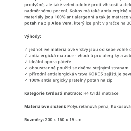
prodyšné, ale také velmi odolné proti vlhkosti a def
nadměrnému pocení. Kokos má také antialergické vla
materiály jsou 100% antialergenní a tak je matrace
potah
na zip
Aloe Vera
, který lze prát v pračce na 3
Výhody:
✓ jednotlivé materiálové vrstvy jsou od sebe volně 
✓ antialergická matrace - vhodná pro alergiky a as
✓ ideální opora páteře
✓ oboustranné použití se dvěma stejnými stranami
✓ přírodní antialergická vrstva KOKOS zajišťuje pe
✓ 100% antialergický pratelný potah na zip
Kategorie tvrdosti matrace:
H4 tvrdá matrace
Materiálové složení:
Polyuretanová pěna, Kokosová 
Rozměry:
200 x 160 x 15 cm