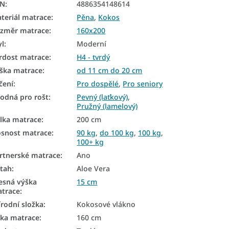
AN
:
4886354148614
teriál matrace
:
Pěna
,
Kokos
změr matrace
:
160x200
yl
:
Moderní
rdost matrace
:
H4 - tvrdý
ška matrace
:
od 11 cm do 20 cm
čení
:
Pro dospělé
,
Pro seniory
odná pro rošt
:
Pevný (laťkový)
,
Pružný (lamelový)
lka matrace
:
200 cm
snost matrace
:
90 kg
,
do 100 kg
,
100 kg
,
100+ kg
rtnerské matrace
:
Ano
tah
:
Aloe Vera
esná výška
15 cm
trace
:
írodní složka
:
Kokosové vlákno
řka matrace
:
160 cm