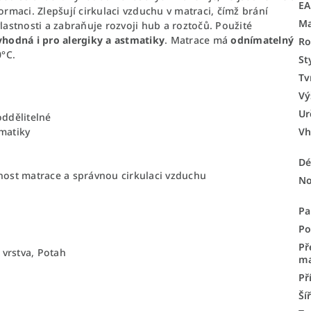
E
ormaci. Zlepšují cirkulaci vzduchu v matraci, čímž brání
Ma
stnosti a zabraňuje rozvoji hub a roztočů. Použité
vhodná i pro alergiky a astmatiky
. Matrace má
odnímatelný
Ro
0°C.
St
Tv
Vý
Ur
oddělitelné
tmatiky
Vh
Dé
vnost matrace a správnou cirkulaci vzduchu
No
Pa
Po
Př
vrstva, Potah
ma
Př
Ší