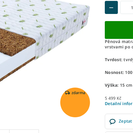
Pěnová matr
vrstvami po 
Tvrdost:
tvrd
Nosnost:
100 k
Výška:
15 cm
zdarma
5 499 Kč
Detailní info
Zeptat