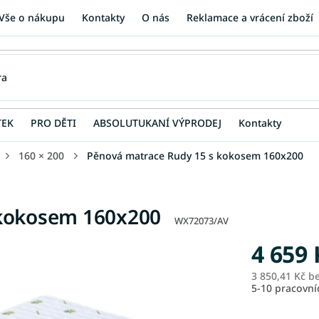
Vše o nákupu
Kontakty
O nás
Reklamace a vrácení zboží
TEK
PRO DĚTI
ABSOLUTUKANÍ VÝPRODEJ
Kontakty
160 × 200
Pěnová matrace Rudy 15 s kokosem 160x200
 kokosem 160x200
WX72073/AV
4 659 
3 850,41 Kč b
5-10 pracovn