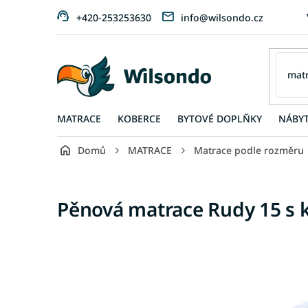
Přejít
+420-253253630
info@wilsondo.cz
na
obsah
MATRACE
KOBERCE
BYTOVÉ DOPLŇKY
NÁBY
Domů
MATRACE
Matrace podle rozměru
Pěnová matrace Rudy 15 s