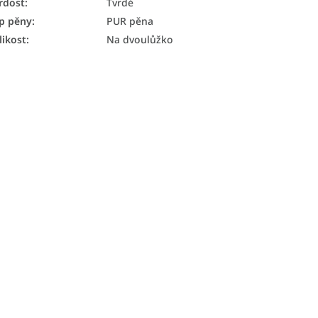
rdost
:
Tvrdé
p pěny
:
PUR pěna
likost
:
Na dvoulůžko