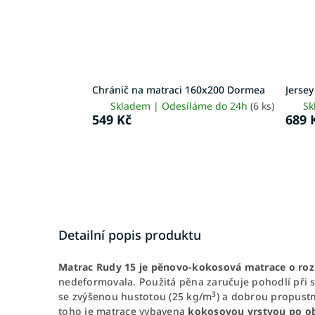
Chránič na matraci 160x200 Dormea
Jerse
Skladem | Odesíláme do 24h
(6 ks)
Sk
549 Kč
689 
Detailní popis produktu
Matrac Rudy 15 je pěnovo-kokosová matrace o ro
nedeformovala. Použitá pěna zaručuje pohodlí při
3
se zvýšenou hustotou (25 kg/m
) a dobrou propustn
toho je matrace vybavena
kokosovou vrstvou po o