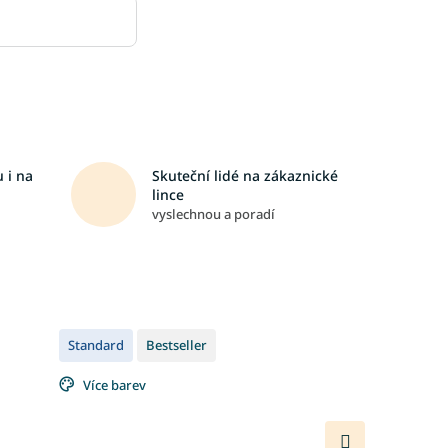
 i na
Skuteční lidé na zákaznické
lince
vyslechnou a poradí
Standard
Bestseller
Více barev
Další