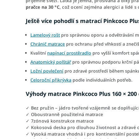
příjemně svěží. Látka je jemná, prošívaná a díky pr
pračce na 30 °C
, což ocení zejména alergici a lidé s c
Ještě více pohodlí s matrací Pinkcoco Plu
Lamelový rošt
pro správnou oporu a odvětrávání m
Chránič matrace
pro ochranu před vlhkostí a zneči
Kvalitní
napínací prostěradlo
pro vyšší komfort spá
Anatomický polštář
pro správnou podporu krční pá
Ložní povlečení
pro zdravé prostředí během spánk
Celoroční přikrývka
podle individuálních potřeb.
Výhody matrace Pinkcoco Plus 160 × 200
✓ Bez pružin – jádro tvořené vzájemně se doplňujíc
✓ Oboustranně použitelná matrace
✓ 7zónová konstrukce matrace
✓ Kokosová deska pro dlouhou životnost a zdravé 
✓ Vysoká matrace vhodná i pro kontinentální poste