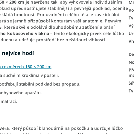
60 × 200 cm
je navržena tak, aby vyhovovala individuálním
Ma
ud upřednostňujete stabilnější a pevnější podklad, oceníte
Ro
ozkládá hmotnost. Pro uvolnění celého těla je zase ideální
Tv
terá se jemně přizpůsobí konturám vaší anatomie. Pevným
Vý
5
, které skvěle odolává dlouhodobému zatížení a brání
Ur
ního kokosového vlákna
– tento ekologický prvek celé lůžko
zduchu a udržuje prostředí bez nežádoucí vlhkosti.
Vh
 nejvíce hodí
Dé
No
o rozměrech 160 × 200 cm
.
Př
ma
a suché mikroklima v posteli.
Ší
potřebují stabilní podklad bez propadu.
Tv
pohybového aparátu.
 matrací.
 vera
, který působí blahodárně na pokožku a udržuje lůžko