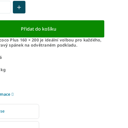
Přidat do košíku
oco Plus 160 × 200 je ideální volbou pro každého,
ravý spánek na odvětraném podkladu.
á
 kg
rmace
 se