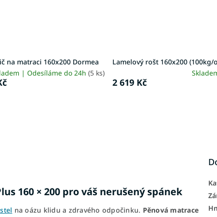
ič na matraci 160x200 Dormea
Lamelový rošt 160x200 (100kg/
ladem | Odesíláme do 24h
(5 ks)
Sklade
Kč
2 619 Kč
D
Ka
lus 160 × 200 pro váš nerušený spánek
Zá
H
stel
na oázu klidu a zdravého odpočinku.
Pěnová matrace