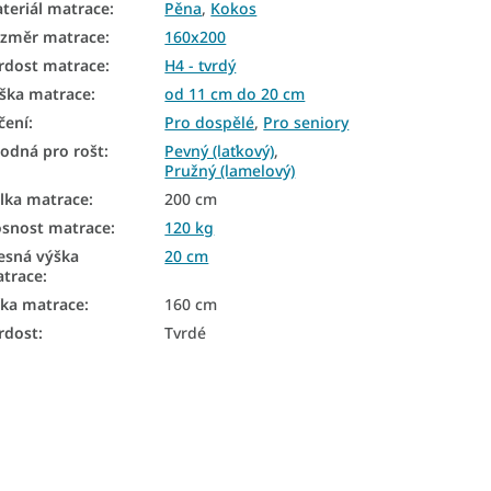
teriál matrace
:
Pěna
,
Kokos
změr matrace
:
160x200
rdost matrace
:
H4 - tvrdý
ška matrace
:
od 11 cm do 20 cm
čení
:
Pro dospělé
,
Pro seniory
odná pro rošt
:
Pevný (laťkový)
,
Pružný (lamelový)
lka matrace
:
200 cm
snost matrace
:
120 kg
esná výška
20 cm
trace
:
řka matrace
:
160 cm
rdost
:
Tvrdé