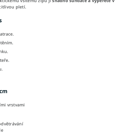
aktickému všitému zipu ji
snadno sundáte a vyperete v
itlivou pletí.
s
atrace.
štěním.
nku.
teře.
u.
 cm
ími vrstvami
odvětrávání
le