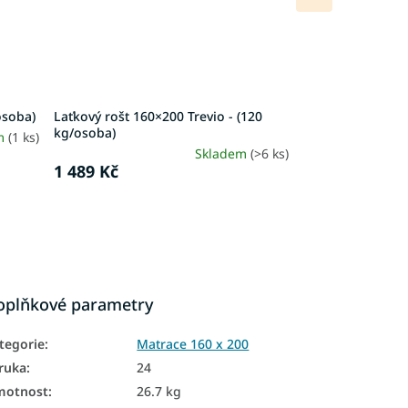
produkt
osoba)
Laťkový rošt 160×200 Trevio - (120
kg/osoba)
m
(1 ks)
Skladem
(>6 ks)
1 489 Kč
oplňkové parametry
tegorie
:
Matrace 160 x 200
ruka
:
24
motnost
:
26.7 kg