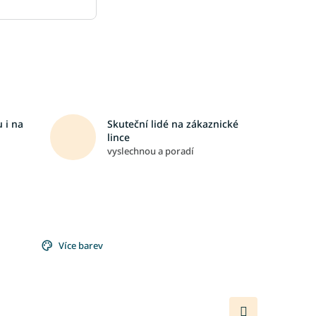
 i na
Skuteční lidé na zákaznické
lince
vyslechnou a poradí
Více barev
Další