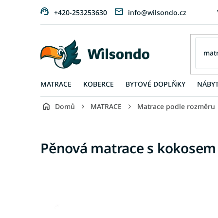
Přejít
+420-253253630
info@wilsondo.cz
na
obsah
MATRACE
KOBERCE
BYTOVÉ DOPLŇKY
NÁBY
Domů
MATRACE
Matrace podle rozměru
Pěnová matrace s kokosem 