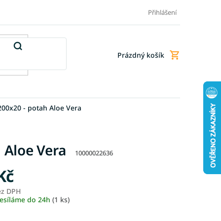
Doprava a platba
Doplňkové služby
Obchodní podmínky
Přihlášení
Prázdný košík
Nákupní
košík
00x20 - potah Aloe Vera
 Aloe Vera
10000022636
Kč
ez DPH
Měrná
esíláme do 24h
(1 ks)
cena: