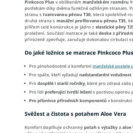
Pinkcoco Plus
v oblíbeném
manželském rozměru
1
potřebám díky dvěma funkčně odlišným stranám. Pok
stranu s
tvarovanou pěnou T30
, která spolehlivě r
druhá strana s
masážní profilovanou pěnou T35
, k
pilířem celé konstrukce je jádro z
elastické pěny T2
proležení. Součástí matrace je také
deska z přírod
přirozeně zpevňuje, zaručuje dokonalou cirkulaci v
Do jaké ložnice se matrace Pinkcoco Plus
Pro plnohodnotné a komfortní
manželské postele 
Pro spáče, kteří vyžadují
nadstandardní vzdušnost
Pro
dospělé i starší ročníky,
které pro zdravá záda 
Pro lidi
preferující
tvrdší ležení
s poctivou oporou 
Pro
příznivce přírodních komponentů
v konstrukci
Svěžest a čistota s potahem Aloe Vera
Komfort doplňuje ochranný
potah s výtažky z aloe