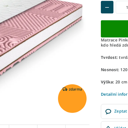
Matrace Pinkc
kdo hledá zd
Tvrdost:
tvrd
Nosnost:
120
Výška:
20 cm
zdarma
Detailní info
Zeptat