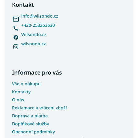
a
Kontakt
t
í
info
@
wilsondo.cz
+420-253253630
Wilsondo.cz
wilsondo.cz
Informace pro vás
Vše o nákupu
Kontakty
O nás
Reklamace a vrácení zboží
Doprava a platba
Doplňkové služby
Obchodní podmínky