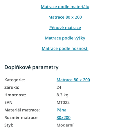
Matrace podle materiálu
Matrace 80 x 200
Pěnové matrace
Matrace podle výšky
Matrace podle nosnosti
Vysoké matrace
Doplňkové parametry
Matrace z PUR pěny
Kategorie
:
Matrace 80 x 200
Matrace pro hosty
Záruka
:
24
Podlahové matrace
Hmotnost
:
8.3 kg
Matrace na zem
EAN
:
MT022
Materiál matrace
:
Pěna
Oboustranné matrace
Rozměr matrace
:
80x200
Matrace podle tvrdosti
Styl
:
Moderní