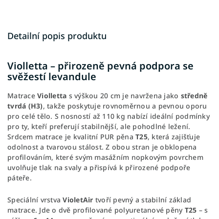
Detailní popis produktu
Violletta – přirozeně pevná podpora se
svěžestí levandule
Matrace
Violletta
s výškou 20 cm je navržena jako
středně
tvrdá (H3)
, takže poskytuje rovnoměrnou a pevnou oporu
pro celé tělo. S nosností až 110 kg nabízí ideální podmínky
pro ty, kteří preferují stabilnější, ale pohodlné ležení.
Srdcem matrace je kvalitní PUR pěna
T25
, která zajišťuje
odolnost a tvarovou stálost. Z obou stran je obklopena
profilováním, které svým masážním nopkovým povrchem
uvolňuje tlak na svaly a přispívá k přirozené podpoře
páteře.
Speciální vrstva
VioletAir
tvoří pevný a stabilní základ
matrace. Jde o dvě profilované polyuretanové pěny
T25
– s