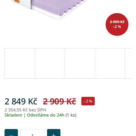
2 909 Kč
–2 %
2 849 Kč
2 909 Kč
–2 %
2 354,55 Kč bez DPH
M
Skladem | Odesíláme do 24h
(1 ks)
ce