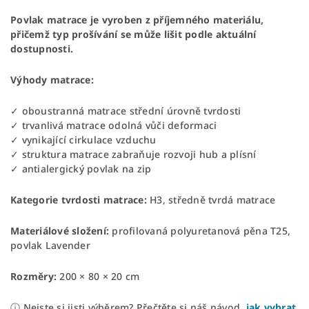
Povlak matrace je vyroben z příjemného materiálu,
přičemž typ prošívání se může lišit podle aktuální
dostupnosti.
Výhody matrace:
✓ oboustranná matrace střední úrovně tvrdosti
✓ trvanlivá matrace odolná vůči deformaci
✓ vynikající cirkulace vzduchu
✓ struktura matrace zabraňuje rozvoji hub a plísní
✓ antialergický povlak na zip
Kategorie tvrdosti matrace:
H3, středně tvrdá matrace
Materiálové složení:
profilovaná polyuretanová pěna T25,
povlak Lavender
Rozměry:
200 × 80 × 20 cm
ⓘ Nejste si jisti výběrem? Přečtěte si náš návod,
jak vybrat