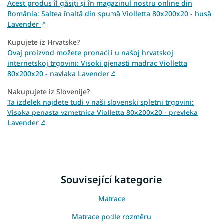
Acest produs îl găsiți și în magazinul nostru online din
România: Saltea înaltă din spumă Violletta 80x200x20 - husă
Lavender
↗
Kupujete iz Hrvatske?
Ovaj proizvod možete pronaći i u našoj hrvatskoj
internetskoj trgovini: Visoki pjenasti madrac Violletta
80x200x20 - navlaka Lavender
↗
Nakupujete iz Slovenije?
Ta izdelek najdete tudi v naši slovenski spletni trgovini:
Visoka penasta vzmetnica Violletta 80x200x20 - prevleka
Lavender
↗
Související kategorie
Matrace
Matrace podle rozměru