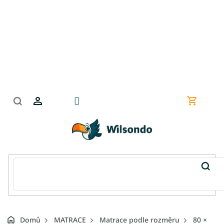
Přejít
na
obsah
Nákupní
košík
Domů
MATRACE
Matrace podle rozměru
80 ×