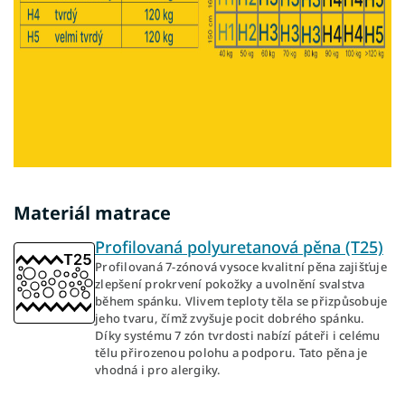
Materiál matrace
Profilovaná polyuretanová pěna (T25)
Profilovaná 7-zónová vysoce kvalitní pěna zajišťuje
zlepšení prokrvení pokožky a uvolnění svalstva
během spánku. Vlivem teploty těla se přizpůsobuje
jeho tvaru, čímž zvyšuje pocit dobrého spánku.
Díky systému 7 zón tvrdosti nabízí páteři i celému
tělu přirozenou polohu a podporu. Tato pěna je
vhodná i pro alergiky.