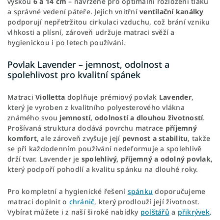
výškou
6 a
14 cm
– navržené pro optimální rozložení tlaku
a správné vedení páteře. Jejich vnitřní
ventilační kanálky
podporují nepřetržitou cirkulaci vzduchu, což brání vzniku
vlhkosti a plísní, zároveň udržuje matraci svěží a
hygienickou i po letech používání.
Povlak Lavender – jemnost, odolnost a
spolehlivost pro kvalitní spánek
Matraci
Violletta
doplňuje prémiový povlak
Lavender
,
který je vyroben z kvalitního polyesterového vlákna
známého svou
jemností, odolností a dlouhou životností
.
Prošívaná struktura dodává povrchu matrace
příjemný
komfort
, ale zároveň zvyšuje její
pevnost a stabilitu
, takže
se při každodenním používání nedeformuje a spolehlivě
drží tvar. Lavender je
spolehlivý, příjemný a odolný povlak
,
který podpoří pohodlí a kvalitu spánku na dlouhé roky.
Pro kompletní a hygienické řešení
spánku
doporučujeme
matraci doplnit o
chránič
, který prodlouží její životnost.
Vybírat můžete i z naší široké nabídky
polštářů
a
přikrývek
.