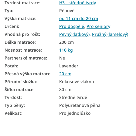
Tvrdé matrace
Tvrdost matrace
:
H3 - středně tvrdý
Typ
:
Pěnové
Malé matrace
Výška matrace
:
od 11 cm do 20 cm
Pěnové matrace 80x200
Určení
:
Pro dospělé
,
Pro seniory
Vhodná pro rošt
:
Pevný (laťkový)
,
Pružný (lamelový)
Matrace tvrdost H3
Délka matrace
:
200 cm
Tvrdé matrace 80x200
Nosnost matrace
:
110 kg
Partnerské matrace
:
Ne
Vysoké matrace 80x200
Potah
:
Lavender
Matrace - výška 20 cm
Přesná výška matrace
:
20 cm
Přírodní složka
:
Kokosové vlákno
Šířka matrace
:
80 cm
Tvrdost
:
Středně tvrdé
Typ pěny
:
Polyuretanová pěna
Velikost
:
Pro jednolůžko